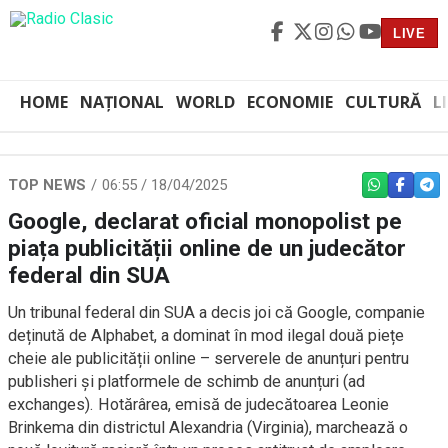
LIVE
HOME
NAȚIONAL
WORLD
ECONOMIE
CULTURĂ
L
TOP NEWS
06:55 / 18/04/2025
WHATSAPP
FACEBO
TEL
Google, declarat oficial monopolist pe
piața publicității online de un judecător
federal din SUA
Un tribunal federal din SUA a decis joi că Google, companie
deținută de Alphabet, a dominat în mod ilegal două piețe
cheie ale publicității online – serverele de anunțuri pentru
publisheri și platformele de schimb de anunțuri (ad
exchanges). Hotărârea, emisă de judecătoarea Leonie
Brinkema din districtul Alexandria (Virginia), marchează o