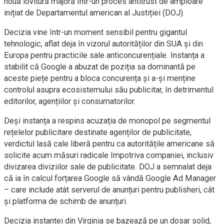
nouă lovitură majoră într-un proces antitrust de amploare
inițiat de Departamentul american al Justiției (DOJ).
Decizia vine într-un moment sensibil pentru gigantul
tehnologic, aflat deja în vizorul autorităților din SUA și din
Europa pentru practicile sale anticoncurențiale. Instanța a
stabilit că Google a abuzat de poziția sa dominantă pe
aceste piețe pentru a bloca concurența și a-și menține
controlul asupra ecosistemului său publicitar, în detrimentul
editorilor, agențiilor și consumatorilor.
Deși instanța a respins acuzația de monopol pe segmentul
rețelelor publicitare destinate agenților de publicitate,
verdictul lasă cale liberă pentru ca autoritățile americane să
solicite acum măsuri radicale împotriva companiei, inclusiv
divizarea diviziilor sale de publicitate. DOJ a semnalat deja
că ia în calcul forțarea Google să vândă Google Ad Manager
– care include atât serverul de anunțuri pentru publisheri, cât
și platforma de schimb de anunțuri.
Decizia instanței din Virginia se bazează pe un dosar solid,