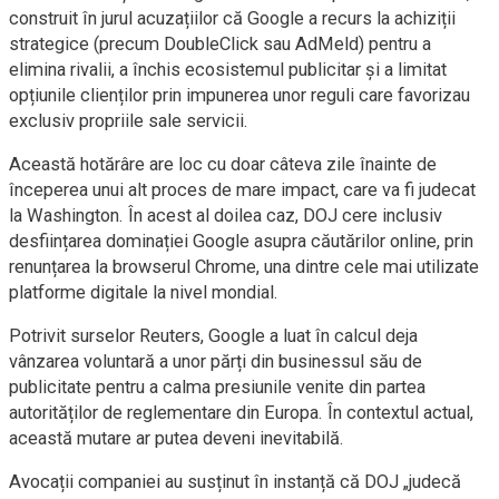
construit în jurul acuzațiilor că Google a recurs la achiziții
strategice (precum DoubleClick sau AdMeld) pentru a
elimina rivalii, a închis ecosistemul publicitar și a limitat
opțiunile clienților prin impunerea unor reguli care favorizau
exclusiv propriile sale servicii.
Această hotărâre are loc cu doar câteva zile înainte de
începerea unui alt proces de mare impact, care va fi judecat
la Washington. În acest al doilea caz, DOJ cere inclusiv
desființarea dominației Google asupra căutărilor online, prin
renunțarea la browserul Chrome, una dintre cele mai utilizate
platforme digitale la nivel mondial.
Potrivit surselor Reuters, Google a luat în calcul deja
vânzarea voluntară a unor părți din businessul său de
publicitate pentru a calma presiunile venite din partea
autorităților de reglementare din Europa. În contextul actual,
această mutare ar putea deveni inevitabilă.
Avocații companiei au susținut în instanță că DOJ „judecă