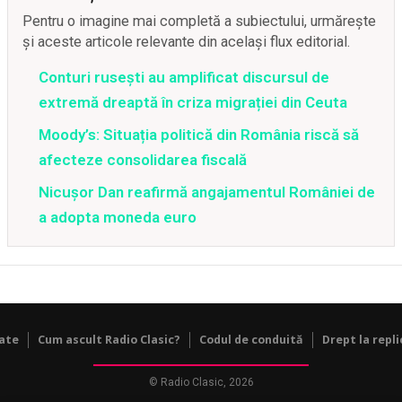
Pentru o imagine mai completă a subiectului, urmărește
și aceste articole relevante din același flux editorial.
Conturi rusești au amplificat discursul de
extremă dreaptă în criza migrației din Ceuta
Moody’s: Situația politică din România riscă să
afecteze consolidarea fiscală
Nicușor Dan reafirmă angajamentul României de
a adopta moneda euro
tate
Cum ascult Radio Clasic?
Codul de conduită
Drept la repli
© Radio Clasic, 2026