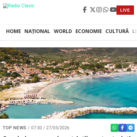
LIVE
HOME
NAȚIONAL
WORLD
ECONOMIE
CULTURĂ
L
TOP NEWS
07:30 / 27/05/2026
WHATSAPP
FACEBO
TEL