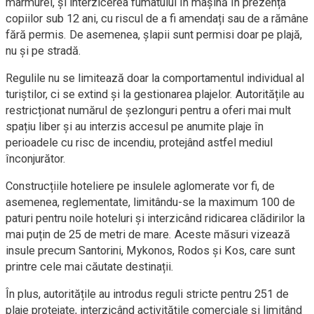
marmurei, și interzicerea fumatului în mașină în prezența
copiilor sub 12 ani, cu riscul de a fi amendați sau de a rămâne
fără permis. De asemenea, șlapii sunt permisi doar pe plajă,
nu și pe stradă.
Regulile nu se limitează doar la comportamentul individual al
turiștilor, ci se extind și la gestionarea plajelor. Autoritățile au
restricționat numărul de șezlonguri pentru a oferi mai mult
spațiu liber și au interzis accesul pe anumite plaje în
perioadele cu risc de incendiu, protejând astfel mediul
înconjurător.
Construcțiile hoteliere pe insulele aglomerate vor fi, de
asemenea, reglementate, limitându-se la maximum 100 de
paturi pentru noile hoteluri și interzicând ridicarea clădirilor la
mai puțin de 25 de metri de mare. Aceste măsuri vizează
insule precum Santorini, Mykonos, Rodos și Kos, care sunt
printre cele mai căutate destinații.
În plus, autoritățile au introdus reguli stricte pentru 251 de
plaje protejate, interzicând activitățile comerciale și limitând