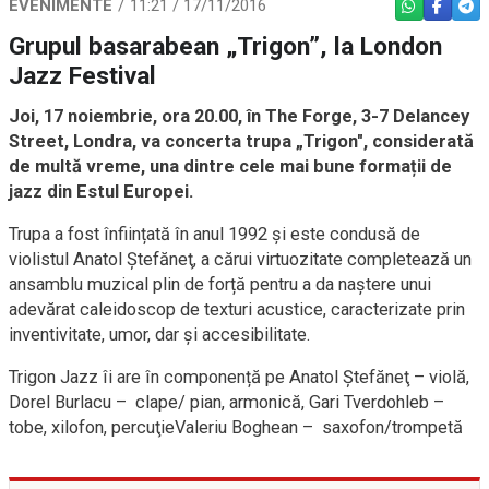
EVENIMENTE
11:21 / 17/11/2016
WHATSAPP
FACEBO
TEL
Grupul basarabean „Trigon”, la London
Jazz Festival
Joi, 17 noiembrie, ora 20.00, în The Forge, 3-7 Delancey
Street, Londra, va concerta trupa „Trigon", considerată
de multă vreme, una dintre cele mai bune formații de
jazz din Estul Europei.
Trupa a fost înființată în anul 1992 şi este condusă de
violistul Anatol Ştefăneţ, a cărui virtuozitate completează un
ansamblu muzical plin de forță pentru a da naştere unui
adevărat caleidoscop de texturi acustice, caracterizate prin
inventivitate, umor, dar şi accesibilitate.
Trigon Jazz îi are în componență pe Anatol Ştefăneţ – violă,
Dorel Burlacu – clape/ pian, armonică, Gari Tverdohleb –
tobe, xilofon, percuţieValeriu Boghean – saxofon/trompetă