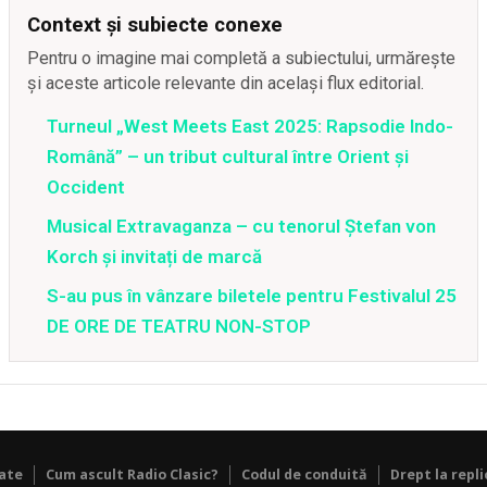
Context și subiecte conexe
Pentru o imagine mai completă a subiectului, urmărește
și aceste articole relevante din același flux editorial.
Turneul „West Meets East 2025: Rapsodie Indo-
Română” – un tribut cultural între Orient și
Occident
Musical Extravaganza – cu tenorul Ștefan von
Korch și invitați de marcă
S-au pus în vânzare biletele pentru Festivalul 25
DE ORE DE TEATRU NON-STOP
tate
Cum ascult Radio Clasic?
Codul de conduită
Drept la repli