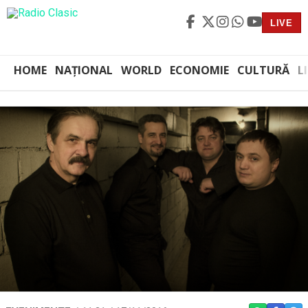
LIVE
HOME
NAȚIONAL
WORLD
ECONOMIE
CULTURĂ
L