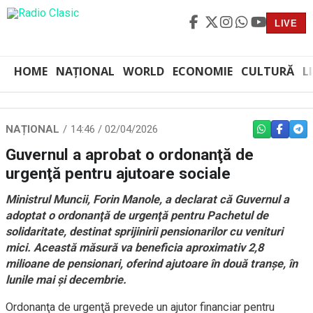
LIVE
HOME
NAȚIONAL
WORLD
ECONOMIE
CULTURĂ
L
NAȚIONAL
14:46 / 02/04/2026
WHATSAPP
FACEBO
TEL
Guvernul a aprobat o ordonanţă de
urgenţă pentru ajutoare sociale
Ministrul Muncii, Forin Manole, a declarat că Guvernul a
adoptat o ordonanţă de urgenţă pentru Pachetul de
solidaritate, destinat sprijinirii pensionarilor cu venituri
mici. Această măsură va beneficia aproximativ 2,8
milioane de pensionari, oferind ajutoare în două tranşe, în
lunile mai şi decembrie.
Ordonanţa de urgenţă prevede un ajutor financiar pentru