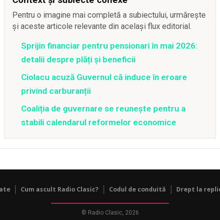
Pentru o imagine mai completă a subiectului, urmărește
și aceste articole relevante din același flux editorial.
Sprijin financiar pentru pensionari în mai 2026:
detalii despre plăți și beneficii
Ciolacu acuză Guvernul că induce în eroare
privind carburanții
Coaliția de guvernare se reunește pentru a
stabili calendarul reformelor economice
tate
Cum ascult Radio Clasic?
Codul de conduită
Drept la repli
© Radio Clasic, 2026