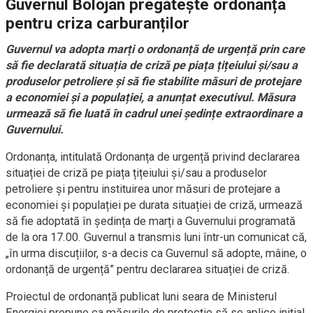
Guvernul Bolojan pregătește ordonanța
pentru criza carburanților
Guvernul va adopta marți o ordonanță de urgență prin care
să fie declarată situația de criză pe piața țițeiului și/sau a
produselor petroliere și să fie stabilite măsuri de protejare
a economiei și a populației, a anunțat executivul. Măsura
urmează să fie luată în cadrul unei ședințe extraordinare a
Guvernului.
Ordonanța, intitulată Ordonanța de urgență privind declararea
situației de criză pe piața țițeiului și/sau a produselor
petroliere și pentru instituirea unor măsuri de protejare a
economiei și populației pe durata situației de criză, urmează
să fie adoptată în ședința de marți a Guvernului programată
de la ora 17.00. Guvernul a transmis luni într-un comunicat că,
„în urma discuțiilor, s-a decis ca Guvernul să adopte, mâine, o
ordonanță de urgență” pentru declararea situației de criză.
Proiectul de ordonanță publicat luni seara de Ministerul
Energiei propune ca măsurile de protecție să se aplice inițial