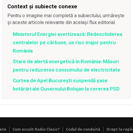
Context și subiecte conexe
Pentru o imagine mai completă a subiectului, urmărește
și aceste articole relevante din același flux editorial.
Ministerul Energiei avertizează: Redeschiderea
centralelor pe cărbune, un risc major pentru
România
Stare de alertă energetică în România: Măsuri
pentru reducerea consumului de electricitate
Curtea de Apel București suspendă șase
hotărâri ale Guvernului Bolojan la cererea PSD
tate
Cum ascult Radio Clasic?
Codul de conduită
Drept la repli