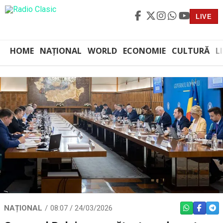
LIVE
HOME
NAȚIONAL
WORLD
ECONOMIE
CULTURĂ
L
NAȚIONAL
08:07 / 24/03/2026
WHATSAPP
FACEBO
TEL