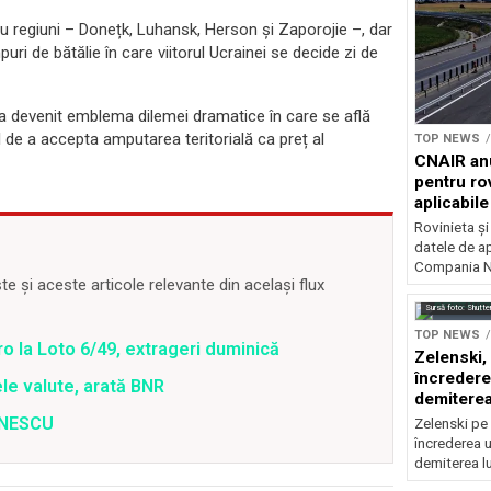
tru regiuni – Donețk, Luhansk, Herson și Zaporojie –, dar
ri de bătălie în care viitorul Ucrainei se decide zi de
l, a devenit emblema dilemei dramatice în care se află
ul de a accepta amputarea teritorială ca preț al
TOP NEWS
CNAIR anu
pentru rov
aplicabil
Rovinieta ș
datele de apl
Compania Na
 și aceste articole relevante din același flux
Sursă foto: Shutte
TOP NEWS
o la Loto 6/49, extrageri duminică
Zelenski, 
încredere
ele valute, arată BNR
demiterea
ENESCU
Zelenski pe 
încrederea u
demiterea l