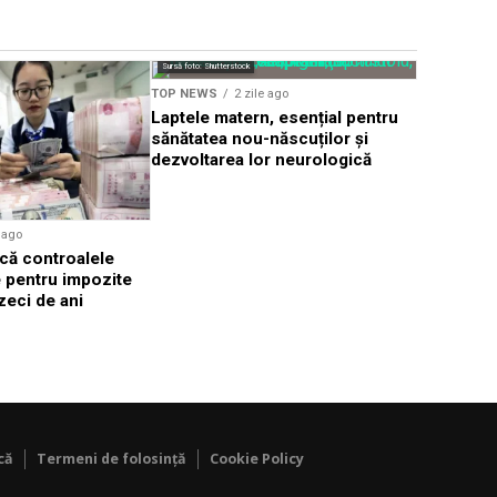
Sursă foto: Shutte
Sursă foto: Shutterstock
TOP NEWS
TOP NEWS
2 zile ago
Bucureștiu
Laptele matern, esențial pentru
caniculă ș
sănătatea nou-născuților și
august
dezvoltarea lor neurologică
e ago
ică controalele
e pentru impozite
zeci de ani
că
Termeni de folosință
Cookie Policy