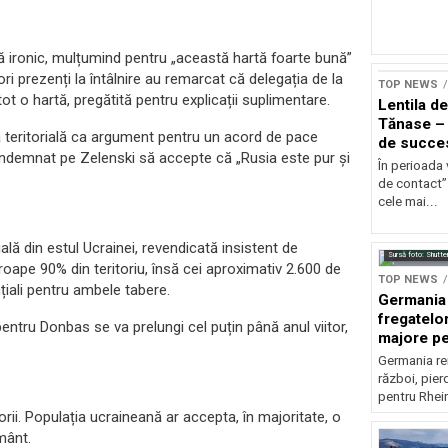
dă ironic, mulțumind pentru „această hartă foarte bună”
ri prezenți la întâlnire au remarcat că delegația de la
TOP NEWS
tot o hartă, pregătită pentru explicații suplimentare.
Lentila de
Tănase –
ea teritorială ca argument pentru un acord de pace
de succe
 fi îndemnat pe Zelenski să accepte că „Rusia este pur și
În perioada 
de contact” 
cele mai...
ă din estul Ucrainei, revendicată insistent de
Sursă foto: Shutte
oape 90% din teritoriu, însă cei aproximativ 2.600 de
TOP NEWS
țiali pentru ambele tabere.
Germania
fregatelor
a pentru Donbas se va prelungi cel puțin până anul viitor,
majore pe
Germania re
război, pier
pentru Rhei
rii. Populația ucraineană ar accepta, în majoritate, o
mânt.