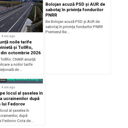
Bolojan acuză PSD și AUR de
sabotaj în privința fondurilor
PNRR
Ilie Bolojan acuză PSD și AUR de
sabotaj în privința fondurilor PNRR
Premierul Ilie...
4 ore ago
nță noile tarife
inietă și TollRo,
e din octombrie 2026
i TollRo: CNAIR anunță
icare a noilor tarife
țională de...
rstock
4 ore ago
pe locul al șaselea în
a ucrainenilor după
 lui Fedorov
locul al șaselea în
crainenilor, după
ui Fedorov Cota de...