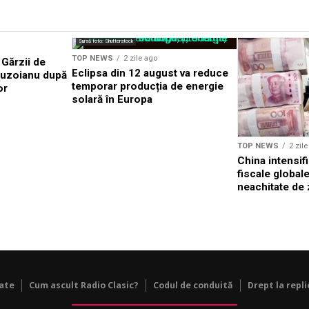
Sursă foto: Shutterstock
TOP NEWS
2 zile ago
 Gărzii de
Eclipsa din 12 august va reduce
Buzoianu după
temporar producția de energie
or
solară în Europa
TOP NEWS
2 zil
China intensif
fiscale global
neachitate de 
tate
Cum ascult Radio Clasic?
Codul de conduită
Drept la repli