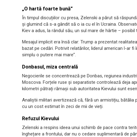
„O hartă foarte bună”
În timpul discuțiilor cu presa, Zelenski a părut să răspun
și glumind că s-a gândit să o ia cu el în Ucraina. Observato
Kiev a adus, la rândul său, un sul mare de hârtie – posibil 
Mesajul implicit era însă clar: Trump a prezentat realitat
bazat pe cedări. Potrivit relatărilor, liderul american l-ar
simplu o putere mai mare”.
Donbasul, miza centrală
Negocierile se concentrează pe Donbas, regiunea industrial
Moscova. Forțele ruse și separatiste controlează deja apr
kilometri pătrați rămași sub autoritatea Kievului sunt esen
Analiștii militari avertizează că, fără un armistițiu, bătăli
cu un cost estimat în zeci de mii de vieți.
Refuzul Kievului
Zelenski a respins ideea unui schimb de pace contra terito
înghețare a frontului, dar nu o cedare suplimentară de pă