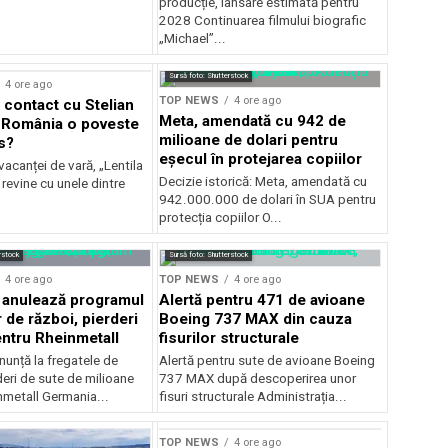
producție, lansare estimată pentru
2028 Continuarea filmului biografic
„Michael”...
Sursă foto: Shutterstock
4 ore ago
TOP NEWS
4 ore ago
 contact cu Stelian
Meta, amendată cu 942 de
 România o poveste
milioane de dolari pentru
s?
eșecul în protejarea copiilor
vacanței de vară, „Lentila
Decizie istorică: Meta, amendată cu
revine cu unele dintre
942.000.000 de dolari în SUA pentru
protecția copiilor O...
rstock
Sursă foto: Shutterstock
4 ore ago
TOP NEWS
4 ore ago
 anulează programul
Alertă pentru 471 de avioane
 de război, pierderi
Boeing 737 MAX din cauza
ntru Rheinmetall
fisurilor structurale
nunță la fregatele de
Alertă pentru sute de avioane Boeing
deri de sute de milioane
737 MAX după descoperirea unor
nmetall Germania...
fisuri structurale Administrația...
TOP NEWS
4 ore ago