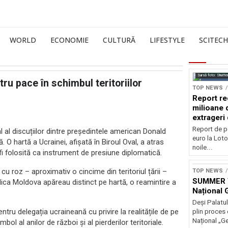
WORLD
ECONOMIE
CULTURĂ
LIFESTYLE
SCITECH
Sursă foto: Shutte
tru pace în schimbul teritoriilor
TOP NEWS
Report re
milioane 
extrageri
Report de p
 al discuțiilor dintre președintele american Donald
euro la Lot
 O hartă a Ucrainei, afișată în Biroul Oval, a atras
noile...
 fi folosită ca instrument de presiune diplomatică.
u roz – aproximativ o cincime din teritoriul țării –
TOP NEWS
SUMMER T
lica Moldova apăreau distinct pe hartă, o reamintire a
Național
Deși Palatul
tru delegația ucraineană cu privire la realitățile de pe
plin proces 
Național „G
ol al anilor de război și al pierderilor teritoriale.