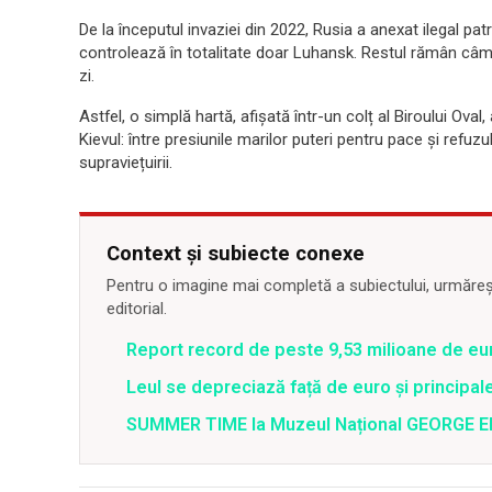
De la începutul invaziei din 2022, Rusia a anexat ilegal pa
controlează în totalitate doar Luhansk. Restul rămân câmpu
zi.
Astfel, o simplă hartă, afișată într-un colț al Biroului Ova
Kievul: între presiunile marilor puteri pentru pace și refuz
supraviețuirii.
Context și subiecte conexe
Pentru o imagine mai completă a subiectului, urmărește
editorial.
Report record de peste 9,53 milioane de eur
Leul se depreciază față de euro și principal
SUMMER TIME la Muzeul Național GEORGE 