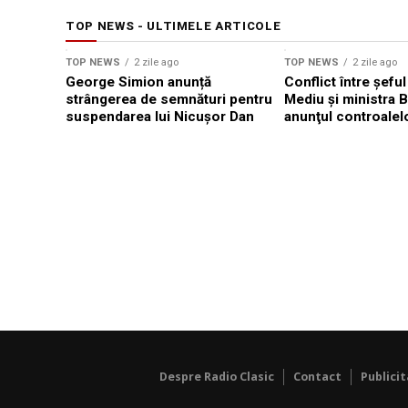
TOP NEWS - ULTIMELE ARTICOLE
TOP NEWS
2 zile ago
TOP NEWS
2 zile ago
George Simion anunță
Conflict între şeful
strângerea de semnături pentru
Mediu şi ministra 
suspendarea lui Nicușor Dan
anunţul controalel
Despre Radio Clasic
Contact
Publici