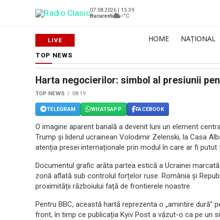
07.08.2026 | 15:39
Bucuresti
--°C
HOME
NAȚIONAL
TOP NEWS
Harta negocierilor: simbol al presiunii pen
TOP NEWS
08:19
TELEGRAM
WHATSAPP
FACEBOOK
O imagine aparent banală a devenit luni un element central
Trump și liderul ucrainean Volodimir Zelenski, la Casa Albă.
atenția presei internaționale prin modul în care ar fi putut
Documentul grafic arăta partea estică a Ucrainei marcată c
zonă aflată sub controlul forțelor ruse. România și Repub
proximității războiului față de frontierele noastre.
Pentru BBC, această hartă reprezenta o „amintire dură” pen
front, în timp ce publicația Kyiv Post a văzut-o ca pe un simb