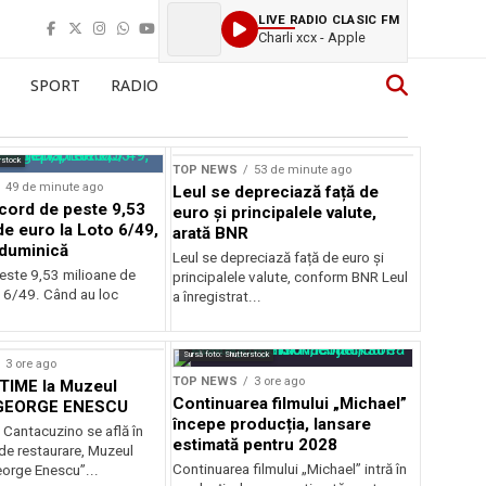
LIVE RADIO CLASIC FM
Charli xcx - Apple
SPORT
RADIO
rstock
TOP NEWS
53 de minute ago
49 de minute ago
Leul se depreciază față de
cord de peste 9,53
euro și principalele valute,
de euro la Loto 6/49,
arată BNR
 duminică
Leul se depreciază față de euro și
este 9,53 milioane de
principalele valute, conform BNR Leul
o 6/49. Când au loc
a înregistrat...
Sursă foto: Shutterstock
3 ore ago
TOP NEWS
3 ore ago
IME la Muzeul
Continuarea filmului „Michael”
 GEORGE ENESCU
începe producția, lansare
 Cantacuzino se află în
estimată pentru 2028
de restaurare, Muzeul
Continuarea filmului „Michael” intră în
eorge Enescu”...