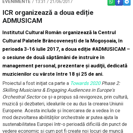
EVENIMENTE
13:31 / 21/06/2017
WHATSAPP
FACEBO
TEL
ICR organizează a doua ediție
ADMUSICAM
Institutul Cultural Român
organizează la
Centrul
Cultural Palatele Brâncoveneşti
de la Mogoşoaia
, în
perioada
3-16 iulie 2017,
a doua ediție
#ADMUSICAM
–
o sesiune de două săptămâni de instruire în
management personal, prezentare şi audiţii, dedicată
muzicienilor cu vârste între 18 și 25 de ani.
Proiectul a fost iniţiat ca parte a
Towards 2020
Phase 2:
Skilling Musicians & Engaging Audiences in Europe's
Orchestral Sector
ce și-a propus să revigoreze, prin cultură,
muzică şi dezbateri, idealurile ce au dus la crearea Uniunii
Europene. Acesta include şi încercarea de a vedea în ce
mod dezvoltarea abilităţilor orchestrale ar putea ajuta la
sustenabilitatea Europei într-o perioadă dificilă din punct de
vedere economic şi cum pot fi create noi locuri de muncă