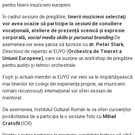
pentru tinerii muzicieni europeni.
În cadrul sesiunii de pregătire,
tinerii muzicieni selectaţi
vor avea ocazie să participe la sesiuni de consiliere
vocațională, ateliere de prezență scenică și expresie
corporală,
social media skills
și
personal branding
.
De
asemenea vor avea șansa să lucreze cu
dr. Peter Stark
,
Directorul de repetiţii al EUYO (
Orchestra de Tineret a
Uniunii Europene)
, care va susţine un workshop de pregătire
pentru audiții și tehnici orchestrale.
Foști și actuali membri ai EUYO vor veni sa le împărtășească
mai tinerilor lor colegi din experiența proprie, iar muzicieni
români recunoscuți internațional vor oferi sesiuni de
mentorat.
De asemenea, Institutul Cultural Român le va oferi cursanților
posibilitatea de a participa la o sesiune foto cu
Mihail
Cratofil
(ICR).