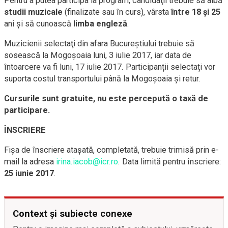
Pentru a putea participa la program, candidaţii trebuie să aibă
studii muzicale
(finalizate sau în curs), vârsta
între 18 şi 25
ani şi să cunoască
limba engleză
.
Muzicienii selectaţi din afara Bucureştiului trebuie să
sosească la Mogoşoaia luni, 3 iulie 2017, iar data de
întoarcere va fi luni, 17 iulie 2017. Participanții selectați vor
suporta costul transportului până la Mogoşoaia și retur.
Cursurile sunt gratuite, nu este percepută o taxă de
participare.
ÎNSCRIERE
Fişa de înscriere ataşată, completată, trebuie trimisă prin e-
mail la adresa
irina.iacob@icr.ro
. Data limită pentru înscriere:
25 iunie 2017
.
Context și subiecte conexe