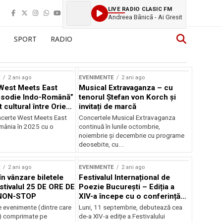
LIVE RADIO CLASIC FM
Andreea Bãnicã - Ai Gresit
SPORT
RADIO
E
2 ani ago
EVENIMENTE
2 ani ago
West Meets East
Musical Extravaganza – cu
psodie Indo-Română”
tenorul Ștefan von Korch și
t cultural între Orient
invitați de marcă
nt
ncerte West Meets East
Concertele Musical Extravaganza
omânia în 2025 cu o
continuă în lunile octombrie,
noiembrie şi decembrie cu programe
deosebite, cu...
E
2 ani ago
EVENIMENTE
2 ani ago
în vânzare biletele
Festivalul Internațional de
stivalul 25 DE ORE DE
Poezie București – Ediția a
NON-STOP
XIV-a începe cu o conferință
despre limba română
 evenimente (dintre care
Luni, 11 septembrie, debutează cea
susținută de Marco Lucchesi
) comprimate pe
de-a XIV-a ediție a Festivalului