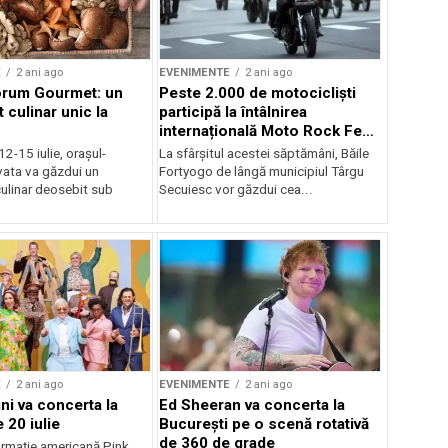
E
2 ani ago
EVENIMENTE
2 ani ago
orum Gourmet: un
Peste 2.000 de motocicliști
 culinar unic la
participă la întâlnirea
internațională Moto Rock Fest
la Băile Fortyogo
12-15 iulie, orașul-
La sfârșitul acestei săptămâni, Băile
vata va găzdui un
Fortyogo de lângă municipiul Târgu
ulinar deosebit sub
Secuiesc vor găzdui cea...
E
2 ani ago
EVENIMENTE
2 ani ago
ni va concerta la
Ed Sheeran va concerta la
 20 iulie
București pe o scenă rotativă
de 360 de grade
rmaţie americană Pink