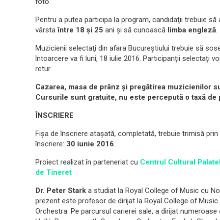
foto.
Pentru a putea participa la program, candidaţii trebuie să
vârsta
între 18 şi 25
ani şi să cunoască
limba engleză
.
Muzicienii selectaţi din afara Bucureştiului trebuie să sos
întoarcere va fi luni, 18 iulie 2016. Participanții selectaț
retur.
Cazarea
,
masa
de prânz
şi
pregătirea muzicienilor
s
Cursurile sunt gratuite, nu este percepută o taxă de 
ÎNSCRIERE
Fişa de înscriere ataşată, completată, trebuie trimisă pri
înscriere:
30 iunie 2016
.
Proiect realizat în parteneriat cu
Centrul Cultural Palat
de Tineret
Dr. Peter Stark
a studiat la Royal College of Music cu No
prezent este profesor de dirijat la Royal College of Music
Orchestra. Pe parcursul carierei sale, a dirijat numeroa