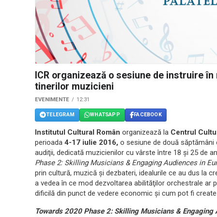
ICR organizează o sesiune de instruire î
tinerilor muzicieni
EVENIMENTE
12:31
TELEGRAM
WHATSAPP
FACEBOOK
Institutul Cultural Român
organizează la
Centrul Cultu
perioada
4-17 iulie 2016,
o sesiune de două săptămâni d
audiţii, dedicată muzicienilor cu vârste între 18 și 25 de an
Phase 2: Skilling Musicians & Engaging Audiences in Eur
prin cultură, muzică şi dezbateri, idealurile ce au dus la 
a vedea în ce mod dezvoltarea abilităţilor orchestrale ar p
dificilă din punct de vedere economic şi cum pot fi create
Towards 2020
Phase 2: Skilling Musicians & Engaging 