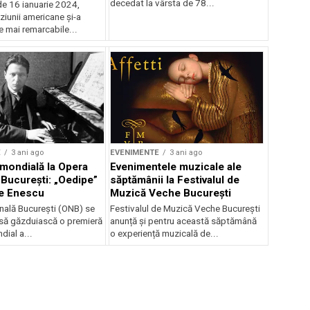
decedat la vârsta de 78...
de 16 ianuarie 2024,
ziunii americane și-a
e mai remarcabile...
E
3 ani ago
EVENIMENTE
3 ani ago
mondială la Opera
Evenimentele muzicale ale
 București: „Oedipe”
săptămânii la Festivalul de
e Enescu
Muzică Veche București
nală București (ONB) se
Festivalul de Muzică Veche București
să găzduiască o premieră
anunță și pentru această săptămână
dial a...
o experiență muzicală de...