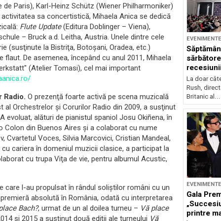
 de Paris), Karl-Heinz Schütz (Wiener Philharmoniker)
ctivitatea sa concertistică, Mihaela Anica se dedică
zicală:
Flute Update
(Editura Doblinger – Viena),
le – Bruck a.d. Leitha, Austria. Unele dintre cele
EVENIMENT
e (susţinute la Bistriţa, Botoşani, Oradea, etc.)
Săptămân
r de flaut. De asemenea, începând cu anul 2011, Mihaela
sărbătore
recesiuni
rkstatt" (Atelier Tomasi), cel mai important
aanica.ro/
La doar cât
Rush, direct
r Radio
.
O prezenţă foarte activă pe scena muzicală
Britanic al...
al Orchestrelor şi Corurilor Radio din 2009, a susţinut
 A evoluat, alături de pianistul spaniol Josu Okiñena, în
tro Colon din Buenos Aires şi a colaborat cu nume
, Cvartetul Voces, Silvia Marcovici, Cristian Mandeal,
u cariera în domeniul muzicii clasice, a participat la
olaborat cu trupa Viţa de vie, pentru albumul Acustic,
EVENIMENT
e care l-au propulsat în rândul soliştilor români cu un
Gala Prem
o premieră absolută în România, odată cu interpretarea
„Succesiu
place Bach?
, urmat de un al doilea turneu –
Vă place
printre ma
 2014 si 2015 a susţinut două ediţii ale turneului
Vă