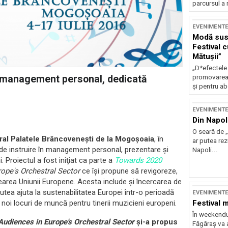
parcursul a 
EVENIMENT
Modă sust
Festival 
Mătușii”
„D*efectele
n management personal, dedicată
promovarea 
și pentru ab
EVENIMENT
Din Napol
O seară de „
ral Palatele Brâncoveneşti
de la Mogoşoaia
, în
ar putea re
e instruire în management personal, prezentare şi
Napoli...
i. Proiectul a fost iniţiat ca parte a
Towards 2020
ope's Orchestral Sector
ce îşi propune să revigoreze,
crearea Uniunii Europene. Acesta include şi încercarea de
utea ajuta la sustenabilitatea Europei într-o perioadă
EVENIMENT
 noi locuri de muncă pentru tinerii muzicieni europeni.
Festival 
În weekendu
Audiences in Europe's Orchestral Sector
şi-a propus
Făgăraș va a