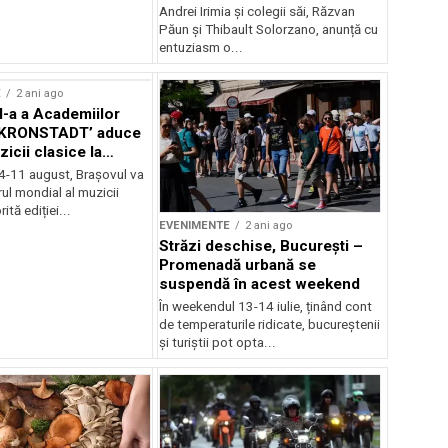
Andrei Irimia și colegii săi, Răzvan
Păun și Thibault Solorzano, anunță cu
entuziasm o...
E
2 ani ago
II-a a Academiilor
KRONSTADT’ aduce
zicii clasice la
 4-11 august, Brașovul va
ul mondial al muzicii
ită ediției...
EVENIMENTE
2 ani ago
Străzi deschise, București –
Promenadă urbană se
suspendă în acest weekend
În weekendul 13-14 iulie, ținând cont
de temperaturile ridicate, bucureștenii
și turiștii pot opta...