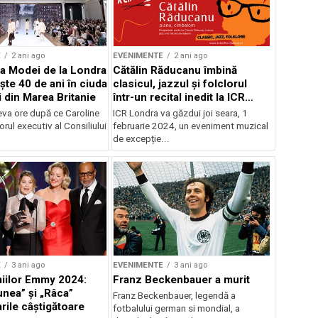
E
2 ani ago
EVENIMENTE
2 ani ago
a Modei de la Londra
Cătălin Răducanu îmbină
ște 40 de ani în ciuda
clasicul, jazzul și folclorul
i din Marea Britanie
într-un recital inedit la ICR
Londra
eva ore după ce Caroline
ICR Londra va găzdui joi seara, 1
orul executiv al Consiliului
februarie 2024, un eveniment muzical
de excepție...
E
3 ani ago
EVENIMENTE
3 ani ago
iilor Emmy 2024:
Franz Beckenbauer a murit
nea” și „Râca”
Franz Beckenbauer, legendă a
rile câștigătoare
fotbalului german si mondial, a