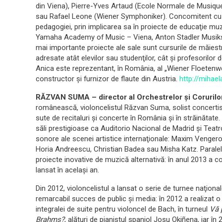
din Viena), Pierre-Yves Artaud (Ecole Normale de Musique
sau Rafael Leone (Wiener Symphoniker). Concomitent cu a
pedagogiei, prin implicarea sa în proiecte de educaţie mu
Yamaha Academy of Music – Viena, Anton Stadler Musikschu
mai importante proiecte ale sale sunt cursurile de măiestri
adresate atât elevilor sau studenţilor, cât şi profesorilo
Anica este reprezentant, în România, al „Wiener Floetenwe
constructor şi furnizor de flaute din Austria.
http://mihael
RĂZVAN SUMA – director al Orchestrelor şi Corurilo
românească, violoncelistul Răzvan Suma, solist concertist 
sute de recitaluri şi concerte în România şi în străinătate.
săli prestigioase ca Auditorio Nacional de Madrid şi Tea
sonore ale scenei artistice internaţionale: Maxim Vengerov
Horia Andreescu, Christian Badea sau Misha Katz. Paralel c
proiecte inovative de muzică alternativă: în anul 2013 a c
lansat în acelaşi an.
Din 2012, violoncelistul a lansat o serie de turnee naţional
remarcabil succes de public şi media: în 2012 a realizat 
integralei de suite pentru violoncel de Bach, în turneul
Vă 
Brahms?
, alături de pianistul spaniol Josu Okiñena, iar în