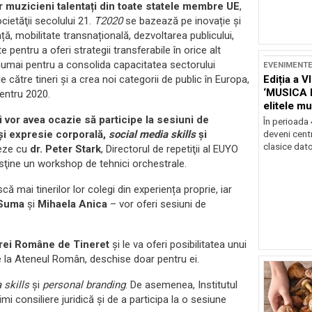
r muzicieni talentați din toate statele membre UE
,
cietăţii secolului 21.
T2020
se bazează pe inovație și
ă, mobilitate transnațională, dezvoltarea publicului,
e pentru a oferi strategii transferabile în orice alt
numai pentru a consolida capacitatea sectorului
EVENIMENT
ătre tineri și a crea noi categorii de public în Europa,
Ediția a V
‘MUSICA 
entru 2020.
elitele mu
Brașov
i vor avea ocazie să participe la sesiuni de
În perioada
și expresie corporală,
social media skills
și
deveni centr
clasice dator
eze cu
dr. Peter Stark
, Directorul de repetiţii al EUYO
usţine un workshop de tehnici orchestrale.
ă mai tinerilor lor colegi din experiența proprie, iar
 Suma
și
Mihaela Anica
– vor oferi sesiuni de
rei Române de Tineret
și le va oferi posibilitatea unui
le la Ateneul Român, deschise doar pentru ei.
 skills
și
personal branding
. De asemenea, Institutul
mi consiliere juridică și de a participa la o sesiune