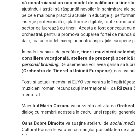
să construiască un nou model de calificare a tinerilo
ajutându-i astfel să răspundă nevoilor în schimbare ale so
pe cele mai bune practici actuale în educaţie şi performanț
inserție profesională și platforme digitale, toate structurat
sector ce lucrează cu tinerii. Acesta a fost conceput nu 
orchestral, pentru a promova ocuparea forței de muncă de c
dar și ca un model exemplar pentru aspirațiile europene p
În cadrul sesiunii de pregătire,
tinerii muzicieni selectaţ
consiliere vocațională, ateliere de prezență scenică 
personal branding
.
De asemenea vor avea șansa să lucr
(
Orchestra de Tineret a Uniunii Europene)
, care va s
Foști și actuali membri ai EUYO vor veni sa le împărtășeasc
muzicieni români recunoscuți internațional – ca
Răzvan
mentorat.
Maestrul
Marin Cazacu
va prezenta activitatea
Orchest
dialog cu membrii acesteia în cadrul unei repetiții genera
Oana Dobre Dimofte
va susține atelierul de
social media
Cultural Român le va oferi cursanților posibilitatea de a pri