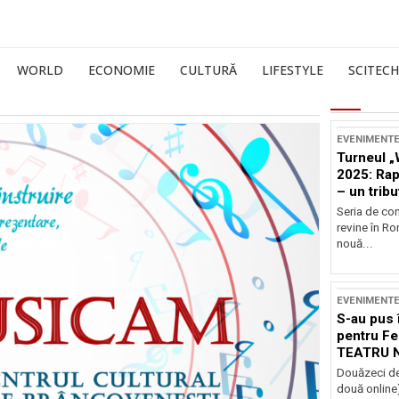
WORLD
ECONOMIE
CULTURĂ
LIFESTYLE
SCITECH
EVENIMENT
Turneul „
2025: Ra
– un tribu
și Occide
Seria de co
revine în R
nouă...
EVENIMENT
S-au pus 
pentru Fe
TEATRU 
Douăzeci de
două online