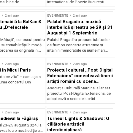
mai bine de...
Internațional de Poezie București...
E
2 ani ago
EVENIMENTE
2 ani ago
enabilă la BalKaniK
Palatul Bragadiru: muzică
cu „D*efectele
interbelică şi teatru pe 29 şi 31
August şi 1 Septembrie
 Mătușii”, cunoscut pentru
Palatul Bragadiru propune iubitorilor
sustenabilității în modă
de frumos concerte attractive şi
ordarea sa originală în...
întâlniri memorabile cu nume mari...
E
2 ani ago
EVENIMENTE
2 ani ago
i în Micul Paris
Proiectul cultural ,,Post-Digital
Extensions” conectează tinerii
dolce vita” – cam așa s-
artiști români cu scena
zuma concertul Din
internațională
Asociația Culturală Marginal a lansat
proiectul Post-Digital Extensions, ce
adaptează o serie de lucrări...
E
2 ani ago
EVENIMENTE
2 ani ago
medieval la Făgăraș
Turneul Lights & Shadows: O
călătorie artistică
l 23-25 august 2024, la
interdisciplinară
vea loc o nouă ediție a...