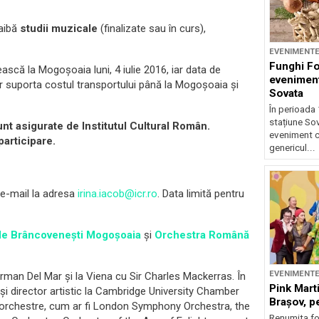
 aibă
studii muzicale
(finalizate sau în curs),
EVENIMENT
Funghi F
ească la Mogoşoaia luni, 4 iulie 2016, iar data de
eveniment
i vor suporta costul transportului până la Mogoşoaia și
Sovata
În perioada 
stațiune So
unt asigurate de Institutul Cultural Român.
eveniment c
participare.
genericul...
n e-mail la adresa
irina.iacob@icr.ro
. Data limită pentru
ele Brâncoveneşti Mogoşoaia
și
Orchestra Română
EVENIMENT
rman Del Mar și la Viena cu Sir Charles Mackerras. În
Pink Marti
 și director artistic la Cambridge University Chamber
Braşov, pe
se orchestre, cum ar fi London Symphony Orchestra, the
Renumita fo