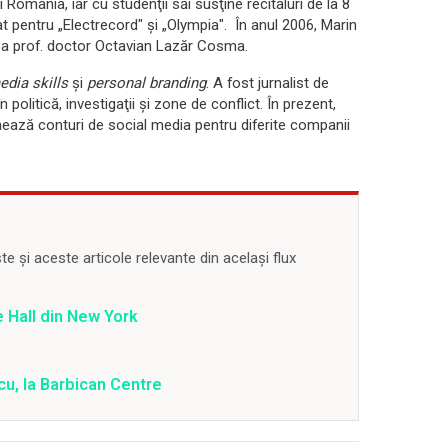
România, iar cu studenţii săi susţine recitaluri de la 8
at pentru „Electrecord" şi „Olympia". În anul 2006, Marin
ea prof. doctor Octavian Lazăr Cosma.
edia skills
și
personal branding
. A fost jurnalist de
 politică, investigaţii şi zone de conflict. În prezent,
ează conturi de social media pentru diferite companii
 și aceste articole relevante din același flux
 Hall din New York
u, la Barbican Centre