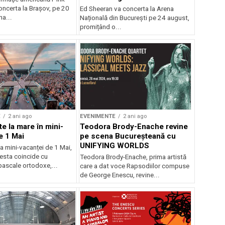
oncerta la Braşov, pe 20
Ed Sheeran va concerta la Arena
na...
Națională din București pe 24 august,
promițând o...
E
2 ani ago
EVENIMENTE
2 ani ago
e la mare în mini-
Teodora Brody-Enache revine
e 1 Mai
pe scena Bucureșteană cu
UNIFYING WORLDS
a mini-vacanței de 1 Mai,
cesta coincide cu
Teodora Brody-Enache, prima artistă
pascale ortodoxe,...
care a dat voce Rapsodiilor compuse
de George Enescu, revine...