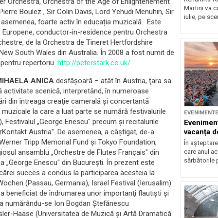
r Orchestra, Orchestra of the Age of Enlightenement
Martini va c
Pierre Boulez , Sir Colin Davis, Lord Yehudi Menuhin, Sir
iulie, pe sce
e asemenea, foarte activ în educația muzicală. Este
unii Europene, conductor-in-residence pentru Orchestra
orchestre, de la Orchestra de Tineret Hertfordshire
ui New South Wales din Australia. În 2008 a fost numit de
pentru repertoriu.
http://peterstark.co.uk/
MIHAELA ANICA
desfăşoară – atât în Austria, ţara sa
ă activitate scenică, interpretând, în numeroase
rări din întreaga creaţie camerală şi concertantă
 muzicale la care a luat parte se numără festivalurile
EVENIMENT
a), Festivalul „George Enescu" precum şi recitalurile
Eveniment
turKontakt Austria". De asemenea, a câştigat, de-a
vacanța d
 – Werner Tripp Memorial Fund şi Tokyo Foundation,
În așteptare
tigiosul ansamblu „Orchestre de Flutes Français" din
care anul a
sărbătorile 
ca „George Enescu" din Bucureşti. În prezent este
cărei succes a condus la participarea acesteia la
Wochen (Passau, Germania), Israel Festival (Ierusalim)
 beneficiat de îndrumarea unor importanţi flautişti şi
stia numărându-se Ion Bogdan Ştefănescu
isler-Haase (Universitatea de Muzică şi Artă Dramatică