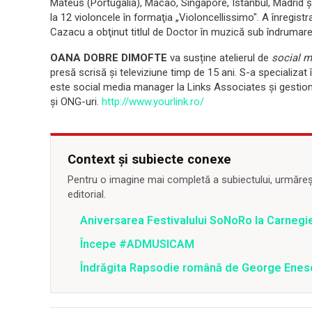
Mateus (Portugalia), Macao, Singapore, Istanbul, Madrid şi 
la 12 violoncele în formaţia „Violoncellissimo". A înregistr
Cazacu a obţinut titlul de Doctor în muzică sub îndrumar
OANA DOBRE DIMOFTE
va susține atelierul de
social m
presă scrisă și televiziune timp de 15 ani. S-a specializat în
este social media manager la Links Associates și gestion
și ONG-uri.
http://www.yourlink.ro/
Context și subiecte conexe
Pentru o imagine mai completă a subiectului, urmărește
editorial.
Aniversarea Festivalului SoNoRo la Carnegie
Începe #ADMUSICAM
Îndrăgita Rapsodie română de George Enesc