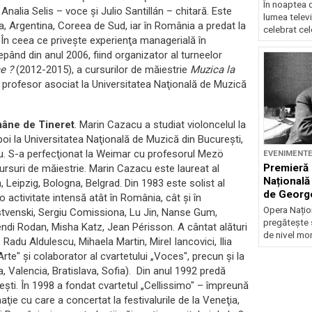
În noaptea 
: Analia Selis – voce şi Julio Santillán – chitară. Este
lumea televi
ia, Argentina, Coreea de Sud, iar în România a predat la
celebrat cel
. În ceea ce privește experienţa managerială în
epând din anul 2006, fiind organizator al turneelor
e ?
(2012-2015), a cursurilor de măiestrie
Muzica la
rofesor asociat la Universitatea Naţională de Muzică
mâne de Tineret
. Marin Cazacu a studiat violoncelul la
oi la Universitatea Naţională de Muzică din Bucureşti,
cu. S-a perfecţionat la Weimar cu profesorul Mezö
EVENIMENT
Premieră 
ursuri de măiestrie. Marin Cazacu este laureat al
Națională
 Leipzig, Bologna, Belgrad. Din 1983 este solist al
de Georg
 activitate intensă atât în România, cât şi în
Opera Națio
estvenski, Sergiu Comissiona, Lu Jin, Nanse Gum,
pregătește 
di Rodan, Misha Katz, Jean Périsson. A cântat alături
de nivel mon
, Radu Aldulescu, Mihaela Martin, Mirel Iancovici, Ilia
te" şi colaborator al cvartetului „Voces", precun şi la
, Valencia, Bratislava, Sofia). Din anul 1992 predă
eşti. În 1998 a fondat cvartetul „Cellissimo" – împreună
e cu care a concertat la festivalurile de la Veneţia,