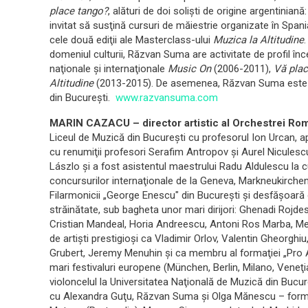
place tango?
, alături de doi solişti de origine argentiniană
invitat să susţină cursuri de măiestrie organizate în Span
cele două ediţii ale Masterclass-ului
Muzica la Altitudine
domeniul culturii, Răzvan Suma are activitate de profil înc
naţionale şi internaţionale
Music On
(2006-2011),
Vă plac
Altitudine
(2013-2015). De asemenea, Răzvan Suma este p
din Bucureşti.
www.razvansuma.com
MARIN CAZACU – director artistic al Orchestrei Ro
Liceul de Muzică din Bucureşti cu profesorul Ion Urcan, ap
cu renumiţii profesori Serafim Antropov şi Aurel Nicules
Lászlo şi a fost asistentul maestrului Radu Aldulescu la c
concursurilor internaţionale de la Geneva, Markneukirchen,
Filarmonicii „George Enescu" din Bucureşti şi desfăşoară o
străinătate, sub bagheta unor mari dirijori: Ghenadi Rojd
Cristian Mandeal, Horia Andreescu, Antoni Ros Marba, Men
de artişti prestigioşi ca Vladimir Orlov, Valentin Gheorghiu
Grubert, Jeremy Menuhin şi ca membru al formaţiei „Pro Ar
mari festivaluri europene (München, Berlin, Milano, Veneţia
violoncelul la Universitatea Naţională de Muzică din Bucur
cu Alexandra Guţu, Răzvan Suma şi Olga Mănescu – formaţi