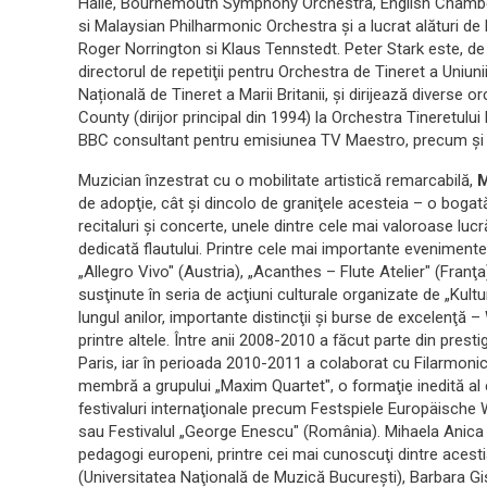
Hallé, Bournemouth Symphony Orchestra, English Chambe
si Malaysian Philharmonic Orchestra și a lucrat alături de 
Roger Norrington si Klaus Tennstedt. Peter Stark este, d
directorul de repetiţii pentru Orchestra de Tineret a Uni
Națională de Tineret a Marii Britanii, și dirijează diverse 
County (dirijor principal din 1994) la Orchestra Tineretul
BBC consultant pentru emisiunea TV Maestro, precum și 
Muzician înzestrat cu o mobilitate artistică remarcabilă,
de adopţie, cât şi dincolo de graniţele acesteia – o bogat
recitaluri şi concerte, unele dintre cele mai valoroase luc
dedicată flautului. Printre cele mai importante evenimente
„Allegro Vivo" (Austria), „Acanthes – Flute Atelier" (Franţ
susţinute în seria de acţiuni culturale organizate de „Kul
lungul anilor, importante distincţii şi burse de excelenţă
printre altele. Între anii 2008-2010 a făcut parte din pres
Paris, iar în perioada 2010-2011 a colaborat cu Filarmoni
membră a grupului „Maxim Quartet", o formaţie inedită al 
festivaluri internaţionale precum Festspiele Europäische 
sau Festivalul „George Enescu" (România). Mihaela Anica a
pedagogi europeni, printre cei mai cunoscuţi dintre ace
(Universitatea Naţională de Muzică Bucureşti), Barbara G