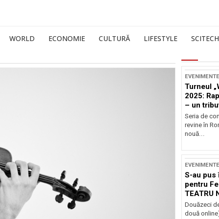
WORLD
ECONOMIE
CULTURĂ
LIFESTYLE
SCITECH
EVENIMENT
Turneul „
2025: Ra
– un tribu
și Occide
Seria de co
revine în R
nouă...
EVENIMENT
S-au pus 
pentru Fe
TEATRU 
Douăzeci de
două online