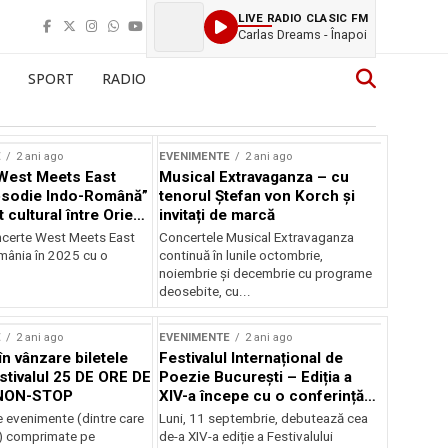
LIVE RADIO CLASIC FM
Carlas Dreams - Înapoi
SPORT
RADIO
E
2 ani ago
EVENIMENTE
2 ani ago
West Meets East
Musical Extravaganza – cu
psodie Indo-Română”
tenorul Ștefan von Korch și
t cultural între Orient
invitați de marcă
nt
ncerte West Meets East
Concertele Musical Extravaganza
omânia în 2025 cu o
continuă în lunile octombrie,
noiembrie şi decembrie cu programe
deosebite, cu...
E
2 ani ago
EVENIMENTE
2 ani ago
în vânzare biletele
Festivalul Internațional de
stivalul 25 DE ORE DE
Poezie București – Ediția a
NON-STOP
XIV-a începe cu o conferință
despre limba română
 evenimente (dintre care
Luni, 11 septembrie, debutează cea
susținută de Marco Lucchesi
) comprimate pe
de-a XIV-a ediție a Festivalului