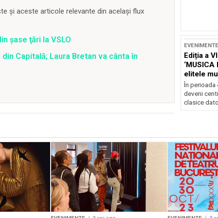
 și aceste articole relevante din același flux
din şase ţări la VSLO
EVENIMENT
Ediția a V
 din Capitală; Laura Bretan va cânta în
‘MUSICA 
elitele mu
Brașov
În perioada
deveni centr
clasice dator