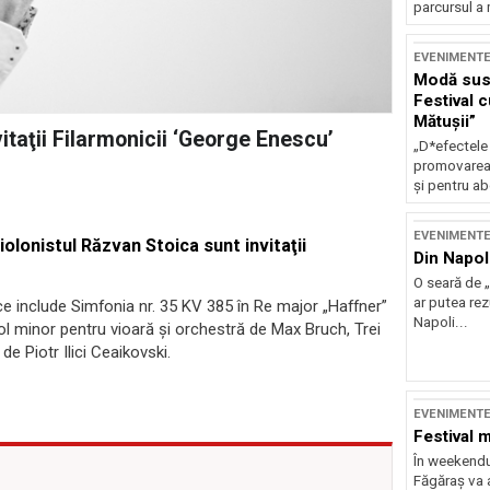
parcursul a 
EVENIMENT
Modă sust
Festival 
Mătușii”
vitaţii Filarmonicii ‘George Enescu’
„D*efectele
promovarea 
și pentru ab
EVENIMENT
violonistul Răzvan Stoica sunt invitaţii
Din Napol
O seară de „
ar putea re
 include Simfonia nr. 35 KV 385 în Re major „Haffner”
Napoli...
l minor pentru vioară şi orchestră de Max Bruch, Trei
e Piotr Ilici Ceaikovski.
EVENIMENT
Festival 
În weekendu
Făgăraș va a