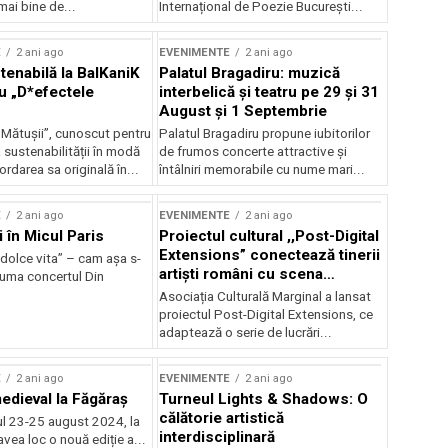
mai bine de...
Internațional de Poezie București...
E
2 ani ago
EVENIMENTE
2 ani ago
enabilă la BalKaniK
Palatul Bragadiru: muzică
cu „D*efectele
interbelică şi teatru pe 29 şi 31
August şi 1 Septembrie
 Mătușii”, cunoscut pentru
Palatul Bragadiru propune iubitorilor
sustenabilității în modă
de frumos concerte attractive şi
ordarea sa originală în...
întâlniri memorabile cu nume mari...
E
2 ani ago
EVENIMENTE
2 ani ago
i în Micul Paris
Proiectul cultural ,,Post-Digital
Extensions” conectează tinerii
dolce vita” – cam așa s-
artiști români cu scena
zuma concertul Din
internațională
Asociația Culturală Marginal a lansat
proiectul Post-Digital Extensions, ce
adaptează o serie de lucrări...
E
2 ani ago
EVENIMENTE
2 ani ago
medieval la Făgăraș
Turneul Lights & Shadows: O
călătorie artistică
l 23-25 august 2024, la
interdisciplinară
vea loc o nouă ediție a...