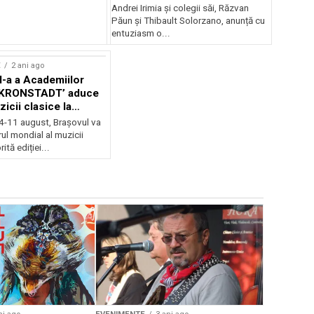
Andrei Irimia și colegii săi, Răzvan
Păun și Thibault Solorzano, anunță cu
entuziasm o...
E
2 ani ago
II-a a Academiilor
KRONSTADT’ aduce
zicii clasice la
 4-11 august, Brașovul va
ul mondial al muzicii
ită ediției...
EVENIMENTE
Weekend c
Teatru la 
eveniment