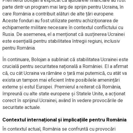
Premierul Bolojan a explicat că ajutoarele financiare au fost
parte dintr-un program mai larg de sprijin pentru Ucraina, în
care România a contribuit alături de alte țări europene.
Aceste fonduri au fost utilizate pentru achiziționarea de
echipamente militare necesare în contextul conflictului cu
Rusia. De asemenea, el a menționat că susținerea Ucrainei
este esențială pentru stabilitatea întregii regiuni, inclusiv
pentru România.
În continuare, Bolojan a subliniat că stabilitatea Ucrainei este
crucială pentru securitatea națională a României. El a afirmat
că, cu cât Ucraina va rămâne o țară mai puternică, cu atât va
exista un tampon mai eficient între posibilele amenințări
externe și estul Europei. Premierul a reiterat că România,
împreună cu alte state europene și Statele Unite, a acționat
corect în sprijinul Ucrainei, având în vedere provocările de
securitate actuale.
Contextul internațional și implicațiile pentru România
În contextul actual, România se confruntă cu provocări