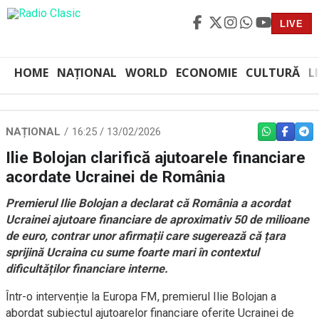
LIVE
HOME
NAȚIONAL
WORLD
ECONOMIE
CULTURĂ
L
NAȚIONAL
16:25 / 13/02/2026
WHATSAPP
FACEBO
TEL
Ilie Bolojan clarifică ajutoarele financiare
acordate Ucrainei de România
Premierul Ilie Bolojan a declarat că România a acordat
Ucrainei ajutoare financiare de aproximativ 50 de milioane
de euro, contrar unor afirmații care sugerează că țara
sprijină Ucraina cu sume foarte mari în contextul
dificultăților financiare interne.
Într-o intervenție la Europa FM, premierul Ilie Bolojan a
abordat subiectul ajutoarelor financiare oferite Ucrainei de