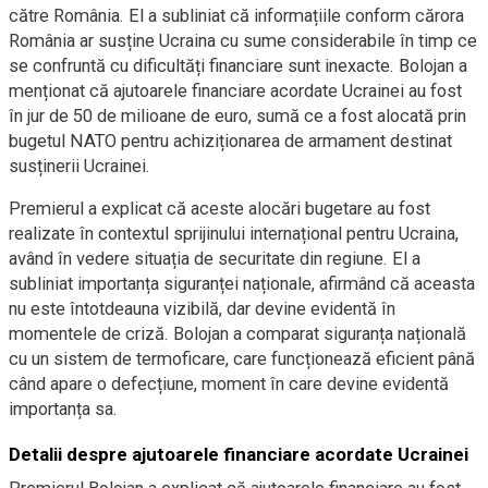
către România. El a subliniat că informațiile conform cărora
România ar susține Ucraina cu sume considerabile în timp ce
se confruntă cu dificultăți financiare sunt inexacte. Bolojan a
menționat că ajutoarele financiare acordate Ucrainei au fost
în jur de 50 de milioane de euro, sumă ce a fost alocată prin
bugetul NATO pentru achiziționarea de armament destinat
susținerii Ucrainei.
Premierul a explicat că aceste alocări bugetare au fost
realizate în contextul sprijinului internațional pentru Ucraina,
având în vedere situația de securitate din regiune. El a
subliniat importanța siguranței naționale, afirmând că aceasta
nu este întotdeauna vizibilă, dar devine evidentă în
momentele de criză. Bolojan a comparat siguranța națională
cu un sistem de termoficare, care funcționează eficient până
când apare o defecțiune, moment în care devine evidentă
importanța sa.
Detalii despre ajutoarele financiare acordate Ucrainei