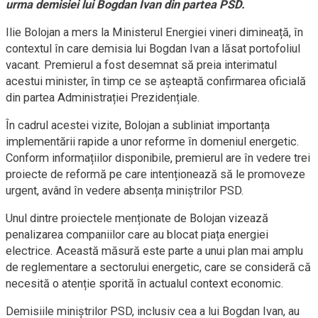
urma demisiei lui Bogdan Ivan din partea PSD.
Ilie Bolojan a mers la Ministerul Energiei vineri dimineață, în
contextul în care demisia lui Bogdan Ivan a lăsat portofoliul
vacant. Premierul a fost desemnat să preia interimatul
acestui minister, în timp ce se așteaptă confirmarea oficială
din partea Administrației Prezidențiale.
În cadrul acestei vizite, Bolojan a subliniat importanța
implementării rapide a unor reforme în domeniul energetic.
Conform informațiilor disponibile, premierul are în vedere trei
proiecte de reformă pe care intenționează să le promoveze
urgent, având în vedere absența miniștrilor PSD.
Unul dintre proiectele menționate de Bolojan vizează
penalizarea companiilor care au blocat piața energiei
electrice. Această măsură este parte a unui plan mai amplu
de reglementare a sectorului energetic, care se consideră că
necesită o atenție sporită în actualul context economic.
Demisiile miniștrilor PSD, inclusiv cea a lui Bogdan Ivan, au