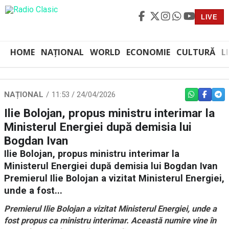
LIVE
HOME
NAȚIONAL
WORLD
ECONOMIE
CULTURĂ
L
NAȚIONAL
11:53 / 24/04/2026
WHATSAPP
FACEBO
TEL
Ilie Bolojan, propus ministru interimar la
Ministerul Energiei după demisia lui
Bogdan Ivan
Ilie Bolojan, propus ministru interimar la
Ministerul Energiei după demisia lui Bogdan Ivan
Premierul Ilie Bolojan a vizitat Ministerul Energiei,
unde a fost...
Premierul Ilie Bolojan a vizitat Ministerul Energiei, unde a
fost propus ca ministru interimar. Această numire vine în