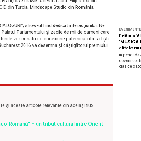
n François Zurawik. Acestea sunt: Filip Roca din
OID din Turcia, Mindscape Studio din România,
DIALOGURI”, show-ul fiind dedicat interacțiunilor. Ne
EVENIMENT
e Palatul Parlamentului și zecile de mii de oameni care
Ediția a V
rofunde vor construi o conexiune puternică între artiști
‘MUSICA 
pp Bucharest 2016 va desemna și câștigătorul premiului
elitele mu
Brașov
În perioada
deveni centr
clasice dator
 și aceste articole relevante din același flux
o-Română” – un tribut cultural între Orient