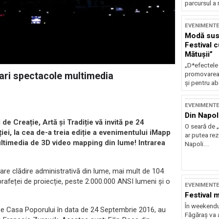
parcursul a 
EVENIMENT
Modă sust
Festival 
Mătușii”
„D*efectele
ari spectacole multimedia
promovarea 
și pentru ab
EVENIMENT
Din Napol
de Creație, Artă și Tradiție vă invită pe 24
O seară de „
iei, la cea de-a treia ediție a evenimentului iMapp
ar putea re
ltimedia de 3D video mapping din lume! Intrarea
Napoli...
e clădire administrativă din lume, mai mult de 104
rafeței de proiecție, peste 2.000.000 ANSI lumeni și o
EVENIMENT
Festival 
În weekendu
le pe Casa Poporului în data de 24 Septembrie 2016, au
Făgăraș va a