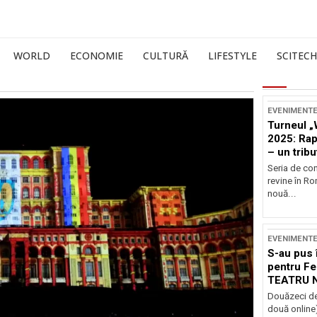
WORLD
ECONOMIE
CULTURĂ
LIFESTYLE
SCITECH
EVENIMENT
Turneul „
2025: Ra
– un tribu
și Occide
Seria de co
revine în R
nouă...
EVENIMENT
S-au pus 
pentru Fe
TEATRU 
Douăzeci de
două online