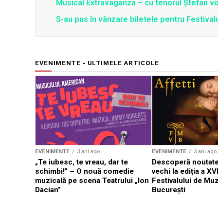
Musical Extravaganza – cu tenorul Ștefan von
S-au pus în vânzare biletele pentru Festi
EVENIMENTE - ULTIMELE ARTICOLE
EVENIMENTE
3 ani ago
EVENIMENTE
3 ani ago
„Te iubesc, te vreau, dar te
Descoperă noutate
schimbi!” – O nouă comedie
vechi la ediția a XVI
muzicală pe scena Teatrului „Ion
Festivalului de Mu
Dacian”
București