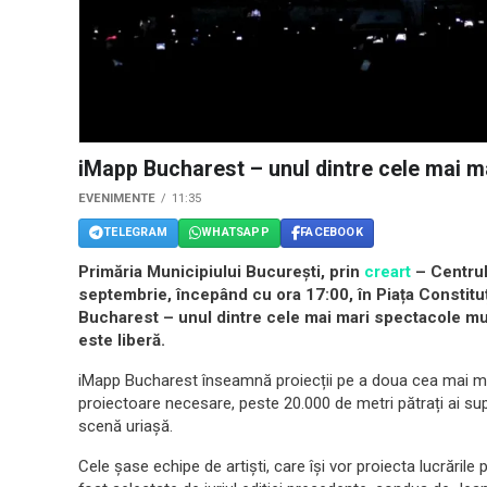
iMapp Bucharest – unul dintre cele mai m
EVENIMENTE
11:35
TELEGRAM
WHATSAPP
FACEBOOK
Primăria Municipiului București, prin
creart
– Centrul 
septembrie, începând cu ora 17:00, în Piața Constituț
Bucharest – unul dintre cele mai mari spectacole mu
este liberă.
iMapp Bucharest înseamnă proiecții pe a doua cea mai mar
proiectoare necesare, peste 20.000 de metri pătrați ai sup
scenă uriașă.
Cele șase echipe de artiști, care își vor proiecta lucrări