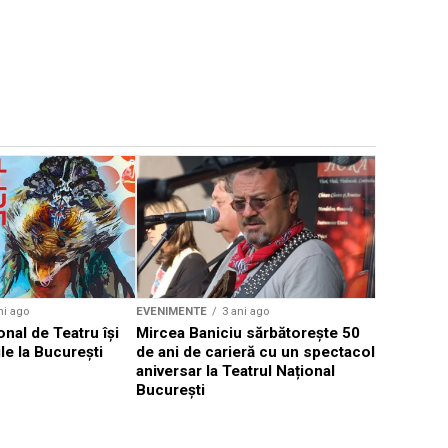
EVENIMENTE
Weekend c
Teatru la 
eveniment
ni ago
EVENIMENTE
3 ani ago
onal de Teatru își
Mircea Baniciu sărbătorește 50
le la București
de ani de carieră cu un spectacol
aniversar la Teatrul Național
București