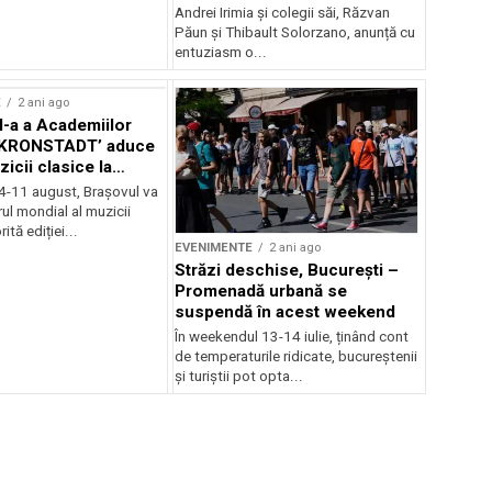
Andrei Irimia și colegii săi, Răzvan
Păun și Thibault Solorzano, anunță cu
entuziasm o...
E
2 ani ago
II-a a Academiilor
KRONSTADT’ aduce
zicii clasice la
 4-11 august, Brașovul va
ul mondial al muzicii
ită ediției...
EVENIMENTE
2 ani ago
Străzi deschise, București –
Promenadă urbană se
suspendă în acest weekend
În weekendul 13-14 iulie, ținând cont
de temperaturile ridicate, bucureștenii
și turiștii pot opta...