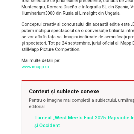
fost selectate de juriul ediției precedente, condus de Jea
Muntenegru, Romera Diseño e Infografia SL din Spania, V
Illuminarium3000 din Rusia și Limelight din Ungaria.
Conceptul creativ al concursului din această ediție este „
putem închipui spectacolul ca o conversație briliantă într
se vor afla în fața sa. Imagini încărcate de semnificații p
și spectatori. Tot pe 24 septembrie, juriul oficial al iMa
stillMapp Picture Competition.
Mai multe detalii pe:
www.imapp.ro
Context și subiecte conexe
Pentru o imagine mai completă a subiectului, urmărește
editorial.
Turneul „West Meets East 2025: Rapsodie Ind
și Occident