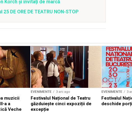
 Korch și invitați de marcă
valul 25 DE ORE DE TEATRU NON-STOP
EVENIMENTE
3 ani ago
EVENIMENTE
3 a
a muzicii
Festivalul Național de Teatru
Festivalul Nați
II-a a
găzduiește cinci expoziții de
deschide porți
zică Veche
excepție