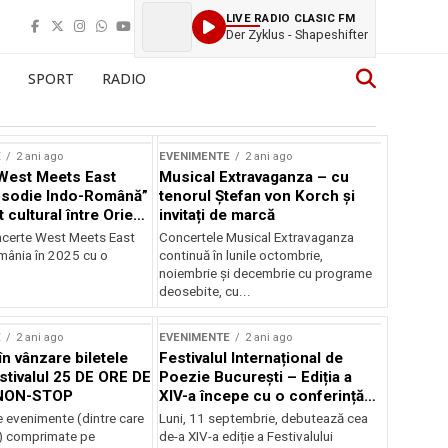
LIVE RADIO CLASIC FM
Der Zyklus - Shapeshifter
SPORT
RADIO
E
2 ani ago
EVENIMENTE
2 ani ago
West Meets East
Musical Extravaganza – cu
psodie Indo-Română”
tenorul Ștefan von Korch și
t cultural între Orient
invitați de marcă
nt
ncerte West Meets East
Concertele Musical Extravaganza
omânia în 2025 cu o
continuă în lunile octombrie,
noiembrie şi decembrie cu programe
deosebite, cu...
E
2 ani ago
EVENIMENTE
2 ani ago
în vânzare biletele
Festivalul Internațional de
stivalul 25 DE ORE DE
Poezie București – Ediția a
NON-STOP
XIV-a începe cu o conferință
despre limba română
 evenimente (dintre care
Luni, 11 septembrie, debutează cea
susținută de Marco Lucchesi
) comprimate pe
de-a XIV-a ediție a Festivalului