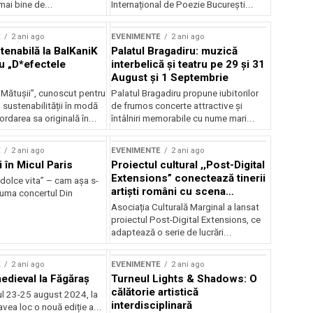
mai bine de...
Internațional de Poezie București...
E
2 ani ago
EVENIMENTE
2 ani ago
enabilă la BalKaniK
Palatul Bragadiru: muzică
cu „D*efectele
interbelică şi teatru pe 29 şi 31
August şi 1 Septembrie
 Mătușii”, cunoscut pentru
Palatul Bragadiru propune iubitorilor
sustenabilității în modă
de frumos concerte attractive şi
ordarea sa originală în...
întâlniri memorabile cu nume mari...
E
2 ani ago
EVENIMENTE
2 ani ago
i în Micul Paris
Proiectul cultural ,,Post-Digital
Extensions” conectează tinerii
dolce vita” – cam așa s-
artiști români cu scena
zuma concertul Din
internațională
Asociația Culturală Marginal a lansat
proiectul Post-Digital Extensions, ce
adaptează o serie de lucrări...
E
2 ani ago
EVENIMENTE
2 ani ago
medieval la Făgăraș
Turneul Lights & Shadows: O
călătorie artistică
l 23-25 august 2024, la
interdisciplinară
vea loc o nouă ediție a...