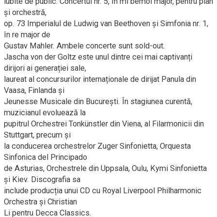
iubite de public: Concertul nr. 5, în mi bemol major, pentru pian
și orchestră,
op. 73 Imperialul de Ludwig van Beethoven și Simfonia nr. 1,
în re major de
Gustav Mahler. Ambele concerte sunt sold-out.
Jascha von der Goltz este unul dintre cei mai captivanți
dirijori ai generației sale,
laureat al concursurilor internaționale de dirijat Panula din
Vaasa, Finlanda și
Jeunesse Musicale din București. În stagiunea curentă,
muzicianul evoluează la
pupitrul Orchestrei Tonkünstler din Viena, al Filarmonicii din
Stuttgart, precum și
la conducerea orchestrelor Zuger Sinfonietta, Orquesta
Sinfonica del Principado
de Asturias, Orchestrele din Uppsala, Oulu, Kymi Sinfonietta
și Kiev. Discografia sa
include producția unui CD cu Royal Liverpool Philharmonic
Orchestra și Christian
Li pentru Decca Classics.