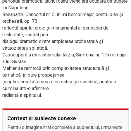
perioadă dramatică, atunci când Viena era ocupată de trupele
lui Napoleon
Bonaparte. Concertul nr. 5, în mi bemol major, pentru pian și
orchestră, op. 73
reflectă spiritul eroic și monumental al perioadei de
maturitate, ilustrat prin
dialogul dramatic dintre amploarea orchestrală și
virtuozitatea solistică.
Capodoperă a romantismului târziu, Simfonia nr. 1 în re major
a lui Gustav
Mahler se remarcă prin complexitatea structurală și
tematică, în care prospețimea
și optimismul alternează cu satira și macabrul, pentru a
culmina într-o afirmare
radiantă a spiritului.
Context și subiecte conexe
Pentru o imagine mai completă a subiectului, urmărește