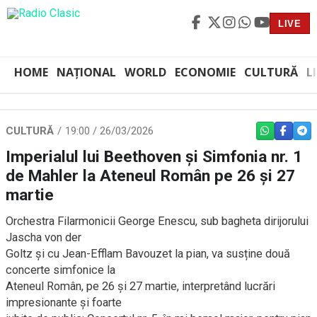
LIVE
HOME
NAȚIONAL
WORLD
ECONOMIE
CULTURĂ
L
CULTURĂ
19:00 / 26/03/2026
WHATSAPP
FACEBO
TEL
Imperialul lui Beethoven și Simfonia nr. 1
de Mahler la Ateneul Român pe 26 și 27
martie
Orchestra Filarmonicii George Enescu, sub bagheta dirijorului
Jascha von der
Goltz și cu Jean-Efflam Bavouzet la pian, va susține două
concerte simfonice la
Ateneul Român, pe 26 și 27 martie, interpretând lucrări
impresionante și foarte