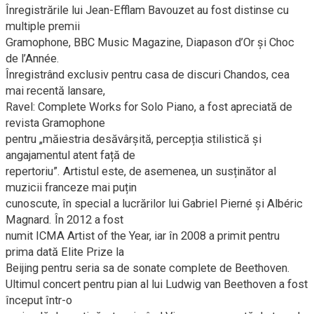
Înregistrările lui Jean-Efflam Bavouzet au fost distinse cu
multiple premii
Gramophone, BBC Music Magazine, Diapason d’Or și Choc
de l’Année.
Înregistrând exclusiv pentru casa de discuri Chandos, cea
mai recentă lansare,
Ravel: Complete Works for Solo Piano, a fost apreciată de
revista Gramophone
pentru „măiestria desăvârșită, percepția stilistică și
angajamentul atent față de
repertoriu”. Artistul este, de asemenea, un susținător al
muzicii franceze mai puțin
cunoscute, în special a lucrărilor lui Gabriel Pierné și Albéric
Magnard. În 2012 a fost
numit ICMA Artist of the Year, iar în 2008 a primit pentru
prima dată Elite Prize la
Beijing pentru seria sa de sonate complete de Beethoven.
Ultimul concert pentru pian al lui Ludwig van Beethoven a fost
început într-o