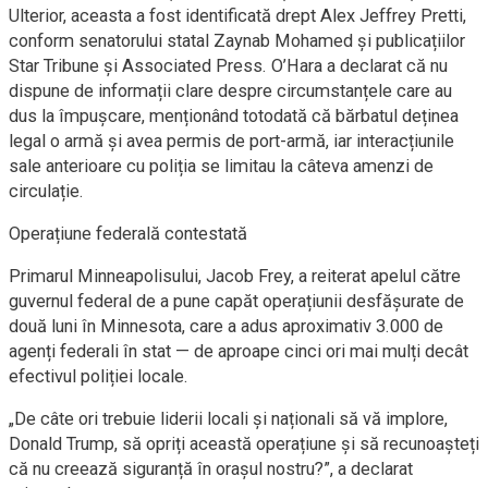
Ulterior, aceasta a fost identificată drept Alex Jeffrey Pretti,
conform senatorului statal Zaynab Mohamed și publicațiilor
Star Tribune și Associated Press. O’Hara a declarat că nu
dispune de informații clare despre circumstanțele care au
dus la împușcare, menționând totodată că bărbatul deținea
legal o armă și avea permis de port-armă, iar interacțiunile
sale anterioare cu poliția se limitau la câteva amenzi de
circulație.
Operațiune federală contestată
Primarul Minneapolisului, Jacob Frey, a reiterat apelul către
guvernul federal de a pune capăt operațiunii desfășurate de
două luni în Minnesota, care a adus aproximativ 3.000 de
agenți federali în stat — de aproape cinci ori mai mulți decât
efectivul poliției locale.
„De câte ori trebuie liderii locali și naționali să vă implore,
Donald Trump, să opriți această operațiune și să recunoașteți
că nu creează siguranță în orașul nostru?”, a declarat