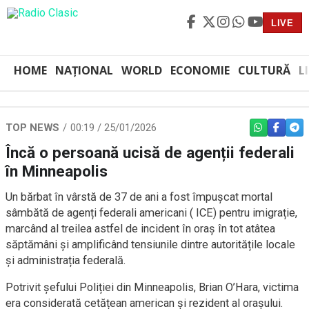
LIVE
HOME
NAȚIONAL
WORLD
ECONOMIE
CULTURĂ
L
TOP NEWS
00:19 / 25/01/2026
WHATSAPP
FACEBO
TEL
Încă o persoană ucisă de agenții federali
în Minneapolis
Un bărbat în vârstă de 37 de ani a fost împușcat mortal
sâmbătă de agenți federali americani ( ICE) pentru imigrație,
marcând al treilea astfel de incident în oraș în tot atâtea
săptămâni și amplificând tensiunile dintre autoritățile locale
și administrația federală.
Potrivit șefului Poliției din Minneapolis, Brian O’Hara, victima
era considerată cetățean american și rezident al orașului.