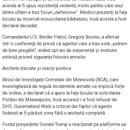
acesta ar fi opus rezistență violentă, motiv pentru care unul
dintre ofițeri a tras focuri „defensive”. Medicii prezenți la fața
locului au încercat resuscitarea bărbatului, însă acesta a fost
declarat decedat.
Comandantul U.S. Border Patrol, Gregory Bovino, a afirmat
într-o conferință de presă că agentul care a tras este „extrem
de bine pregătit”, având opt ani de experiență și instruire
extinsă privind siguranța folosirii armelor.
Anchete blocate și reacții politice
Biroul de Investigații Criminale din Minnesota (BCA), care
investighează de regulă incidentele armate ce implică forțe
de ordine, a declarat că a ajuns la fața locului la solicitarea
Poliției din Minneapolis, însă accesul i-a fost refuzat de
DHS. Guvernatorul Walz a criticat dur faptul că agenții
federali ar fi părăsit zona fără o anchetă completă.
Fostul președinte Donald Trump a reacționat pe platforma sa