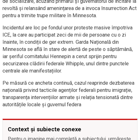
de socializare, acuzând primarul și guvernatorul de incitare la
revoltă și relansând amenințarea de a invoca Insurrection Act
pentru a trimite trupe militare în Minnesota.
Incidentul are loc pe fondul unor proteste masive împotriva
ICE, la care au participat zeci de mii de persoane cu o zi
înainte, în condiții de ger extrem. Garda Națională din
Minnesota se află în stare de alertă de peste o săptămână,
iar șeriful comitatului Hennepin a cerut sprijin pentru
securizarea clădirii federale Whipple, unul dintre punctele
centrale ale manifestațiilor.
Pe măsură ce ancheta continuă, cazul reaprinde dezbaterea
națională privind tacticile agenților federali pentru imigrație,
transparența intervențiilor armate și relația tensionată dintre
autoritățile locale și guvernul federa
Context și subiecte conexe
Pentru o imagine mai completă a subiectului, urmărește