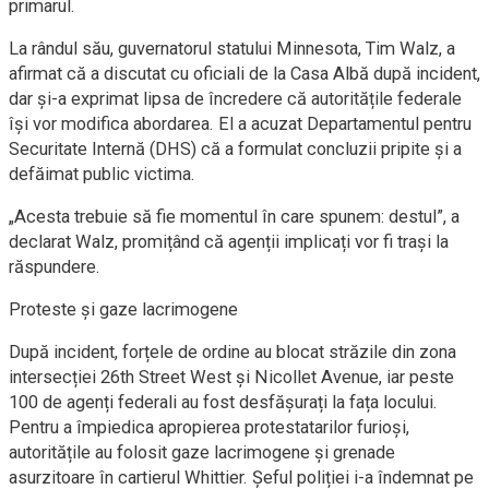
primarul.
La rândul său, guvernatorul statului Minnesota, Tim Walz, a
afirmat că a discutat cu oficiali de la Casa Albă după incident,
dar și-a exprimat lipsa de încredere că autoritățile federale
își vor modifica abordarea. El a acuzat Departamentul pentru
Securitate Internă (DHS) că a formulat concluzii pripite și a
defăimat public victima.
„Acesta trebuie să fie momentul în care spunem: destul”, a
declarat Walz, promițând că agenții implicați vor fi trași la
răspundere.
Proteste și gaze lacrimogene
După incident, forțele de ordine au blocat străzile din zona
intersecției 26th Street West și Nicollet Avenue, iar peste
100 de agenți federali au fost desfășurați la fața locului.
Pentru a împiedica apropierea protestatarilor furioși,
autoritățile au folosit gaze lacrimogene și grenade
asurzitoare în cartierul Whittier. Șeful poliției i-a îndemnat pe