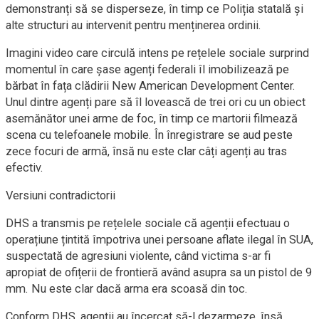
demonstranți să se disperseze, în timp ce Poliția statală și
alte structuri au intervenit pentru menținerea ordinii.
Imagini video care circulă intens pe rețelele sociale surprind
momentul în care șase agenți federali îl imobilizează pe
bărbat în fața clădirii New American Development Center.
Unul dintre agenți pare să îl lovească de trei ori cu un obiect
asemănător unei arme de foc, în timp ce martorii filmează
scena cu telefoanele mobile. În înregistrare se aud peste
zece focuri de armă, însă nu este clar câți agenți au tras
efectiv.
Versiuni contradictorii
DHS a transmis pe rețelele sociale că agenții efectuau o
operațiune țintită împotriva unei persoane aflate ilegal în SUA,
suspectată de agresiuni violente, când victima s-ar fi
apropiat de ofițerii de frontieră având asupra sa un pistol de 9
mm. Nu este clar dacă arma era scoasă din toc.
Conform DHS, agenții au încercat să-l dezarmeze, însă