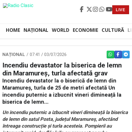
LIVE
HOME
NAȚIONAL
WORLD
ECONOMIE
CULTURĂ
L
NAȚIONAL
07:41 / 03/07/2026
WHATSAPP
FACEBO
TEL
Incendiu devastator la biserica de lemn
din Maramureș, turla afectată grav
Incendiu devastator la o biserică de lemn din
Maramureș, turla de 25 de metri afectată Un
incendiu puternic a izbucnit vineri dimineață la
biserica de lemn...
Un incendiu puternic a izbucnit vineri dimineață la biserica
de lemn din satul Posta, județul Maramureș, afectând
întreaga construcție și turla acesteia. Pompierii au