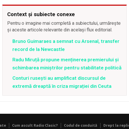
Context și subiecte conexe
Pentru o imagine mai completă a subiectului, urmărește
și aceste articole relevante din același flux editorial.
Bruno Guimaraes a semnat cu Arsenal, transfer
record de la Newcastle
Radu Miruță propune menținerea premierului și
schimbarea miniștrilor pentru stabilitate politică
Conturi rusești au amplificat discursul de
extremă dreaptă în criza migrației din Ceuta
tate
Cum ascult Radio Clasic?
Codul de conduită
Drept la repli