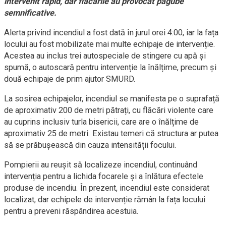
intervenit rapid, dar flăcările au provocat pagube
semnificative.
Alerta privind incendiul a fost dată în jurul orei 4:00, iar la fața
locului au fost mobilizate mai multe echipaje de intervenție.
Acestea au inclus trei autospeciale de stingere cu apă și
spumă, o autoscară pentru intervenție la înălțime, precum și
două echipaje de prim ajutor SMURD.
La sosirea echipajelor, incendiul se manifesta pe o suprafață
de aproximativ 200 de metri pătrați, cu flăcări violente care
au cuprins inclusiv turla bisericii, care are o înălțime de
aproximativ 25 de metri. Existau temeri că structura ar putea
să se prăbușească din cauza intensității focului.
Pompierii au reușit să localizeze incendiul, continuând
intervenția pentru a lichida focarele și a înlătura efectele
produse de incendiu. În prezent, incendiul este considerat
localizat, dar echipele de intervenție rămân la fața locului
pentru a preveni răspândirea acestuia.