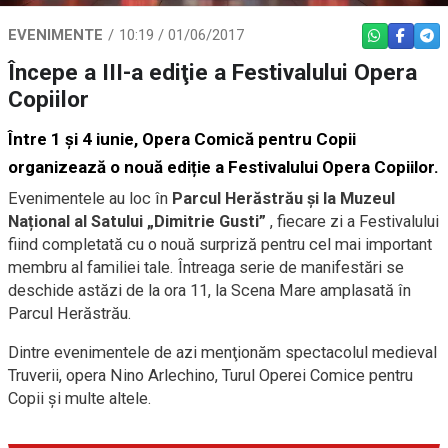
EVENIMENTE
10:19 / 01/06/2017
WHATSAPP
FACEBO
TEL
Începe a III-a ediţie a Festivalului Opera
Copiilor
Între 1 și 4 iunie, Opera Comică pentru Copii
organizează o nouă ediție a Festivalului Opera Copiilor.
Evenimentele au loc în
Parcul Herăstrău și la Muzeul
Național al Satului „Dimitrie Gusti”
, fiecare zi a Festivalului
fiind completată cu o nouă surpriză pentru cel mai important
membru al familiei tale. Întreaga serie de manifestări se
deschide astăzi de la ora 11, la Scena Mare amplasată în
Parcul Herăstrău.
Dintre evenimentele de azi menţionăm spectacolul medieval
Truverii, opera Nino Arlechino, Turul Operei Comice pentru
Copii şi multe altele.