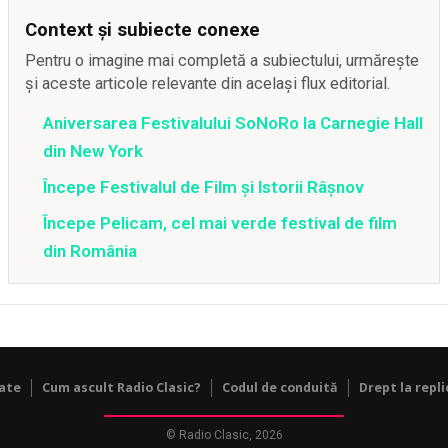
Context și subiecte conexe
Pentru o imagine mai completă a subiectului, urmărește
și aceste articole relevante din același flux editorial.
Aniversarea Festivalului SoNoRo la Carnegie Hall
din New York
Începe Festivalul de Film și Istorii Râșnov
Începe Pelicam, cel mai verde festival de film
din România
tate
Cum ascult Radio Clasic?
Codul de conduită
Drept la repli
© Radio Clasic, 2026