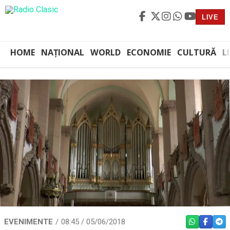
LIVE
HOME
NAȚIONAL
WORLD
ECONOMIE
CULTURĂ
L
EVENIMENTE
08:45 / 05/06/2018
WHATSAPP
FACEBO
TEL