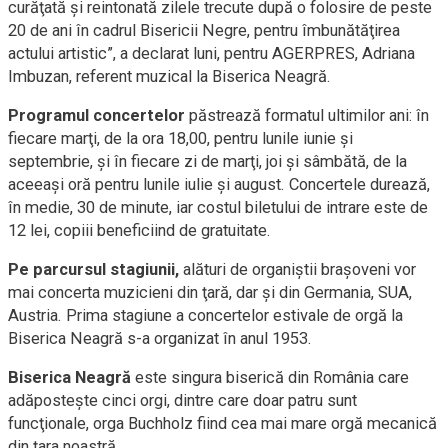
curăţată şi reintonată zilele trecute după o folosire de peste
20 de ani în cadrul Bisericii Negre, pentru îmbunătăţirea
actului artistic”, a declarat luni, pentru AGERPRES, Adriana
Imbuzan, referent muzical la Biserica Neagră.
Programul concertelor
păstrează formatul ultimilor ani: în
fiecare marţi, de la ora 18,00, pentru lunile iunie şi
septembrie, şi în fiecare zi de marţi, joi şi sâmbătă, de la
aceeaşi oră pentru lunile iulie şi august. Concertele durează,
în medie, 30 de minute, iar costul biletului de intrare este de
12 lei, copiii beneficiind de gratuitate.
Pe parcursul stagiunii,
alături de organiştii braşoveni vor
mai concerta muzicieni din ţară, dar şi din Germania, SUA,
Austria. Prima stagiune a concertelor estivale de orgă la
Biserica Neagră s-a organizat în anul 1953.
Biserica Neagră
este singura biserică din România care
adăposteşte cinci orgi, dintre care doar patru sunt
funcţionale, orga Buchholz fiind cea mai mare orgă mecanică
din ţara noastră.