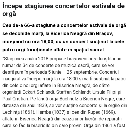
Începe stagiunea concertelor estivale de
orgă
Cea de-a 66-a stagiune a concertelor estivale de orgă
se deschide marţi, la Biserica Neagră din Braşov,
începând cu ora 18,00, cu un concert susţinut la cele
patru orgi funcţionale aflate în spaţiul sacral.
”Stagiunea anului 2018 propune braşovenilor şi turiştilor un
număr de 34 de concerte de muzică sacră, care se vor
desfăşura în perioada 5 iunie – 25 septembrie. Concertul
inaugural va începe marţi la ora 18,00 şi va fi susţinut la patru
din cele cinci orgi aflate în Biserica Neagră, de către
organiştii Eckart Schlandt, Steffen Schlandt, Ursula Filipi şi
Paul Cristian. Pe lângă orga Buchholz a Bisericii Negre, care
datează din anul 1839, se vor susţine concerte şi la orgile din
Lechinţa (1861), Hamba (1837) şi cea din Rupea (1669),
aflate în Biserica Neagră din cauza unor lucrări de reparaţii
care se fac la bisericile din care provin. Orga din 1861 a fost