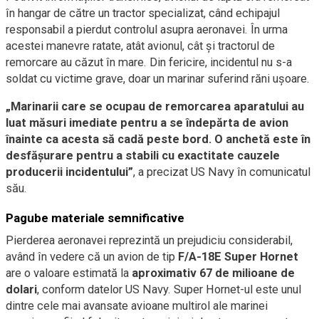
în hangar de către un tractor specializat, când echipajul
responsabil a pierdut controlul asupra aeronavei. În urma
acestei manevre ratate, atât avionul, cât și tractorul de
remorcare au căzut în mare. Din fericire, incidentul nu s-a
soldat cu victime grave, doar un marinar suferind răni ușoare.
„Marinarii care se ocupau de remorcarea aparatului au
luat măsuri imediate pentru a se îndepărta de avion
înainte ca acesta să cadă peste bord. O anchetă este în
desfășurare pentru a stabili cu exactitate cauzele
producerii incidentului”
, a precizat US Navy în comunicatul
său.
Pagube materiale semnificative
Pierderea aeronavei reprezintă un prejudiciu considerabil,
având în vedere că un avion de tip
F/A-18E Super Hornet
are o valoare estimată la
aproximativ 67 de milioane de
dolari
, conform datelor US Navy. Super Hornet-ul este unul
dintre cele mai avansate avioane multirol ale marinei