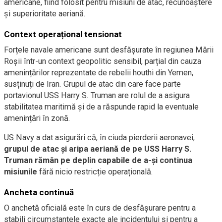
americane, fiind folosit pentru misiuni de atac, recunoaștere
și superioritate aeriană.
Context operațional tensionat
Forțele navale americane sunt desfășurate în regiunea Mării
Roșii într-un context geopolitic sensibil, parțial din cauza
amenințărilor reprezentate de rebelii houthi din Yemen,
susținuți de Iran. Grupul de atac din care face parte
portavionul USS Harry S. Truman are rolul de a asigura
stabilitatea maritimă și de a răspunde rapid la eventuale
amenințări în zonă.
US Navy a dat asigurări că, în ciuda pierderii aeronavei,
grupul de atac și aripa aeriană de pe USS Harry S.
Truman rămân pe deplin capabile de a-și continua
misiunile
fără nicio restricție operațională.
Ancheta continuă
O anchetă oficială este în curs de desfășurare pentru a
stabili circumstanțele exacte ale incidentului și pentru a