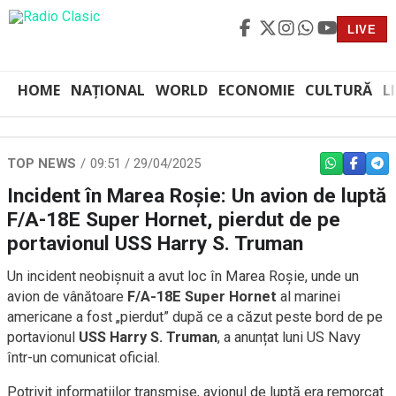
LIVE
HOME
NAȚIONAL
WORLD
ECONOMIE
CULTURĂ
L
TOP NEWS
09:51 / 29/04/2025
WHATSAPP
FACEBO
TEL
Incident în Marea Roșie: Un avion de luptă
F/A-18E Super Hornet, pierdut de pe
portavionul USS Harry S. Truman
Un incident neobișnuit a avut loc în Marea Roșie, unde un
avion de vânătoare
F/A-18E Super Hornet
al marinei
americane a fost „pierdut” după ce a căzut peste bord de pe
portavionul
USS Harry S. Truman
, a anunțat luni US Navy
într-un comunicat oficial.
Potrivit informațiilor transmise, avionul de luptă era remorcat