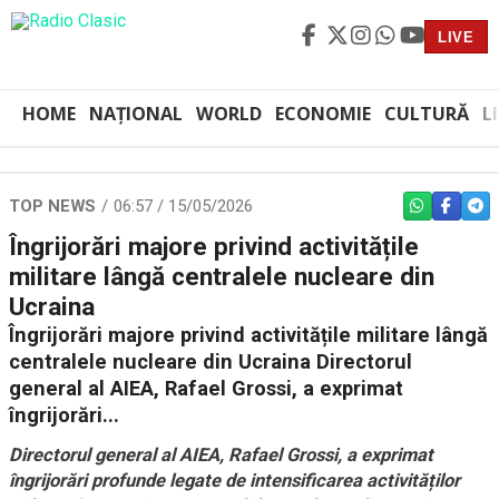
LIVE
HOME
NAȚIONAL
WORLD
ECONOMIE
CULTURĂ
L
TOP NEWS
06:57 / 15/05/2026
WHATSAPP
FACEBO
TEL
Îngrijorări majore privind activitățile
militare lângă centralele nucleare din
Ucraina
Îngrijorări majore privind activitățile militare lângă
centralele nucleare din Ucraina Directorul
general al AIEA, Rafael Grossi, a exprimat
îngrijorări...
Directorul general al AIEA, Rafael Grossi, a exprimat
îngrijorări profunde legate de intensificarea activităților