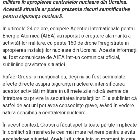
militare în apropierea centralelor nucleare din Ucraina.
Această situație ar putea prezenta riscuri semnificative
pentru siguranța nucleară.
În ultimele 24 de ore, echipele Agenției Internaționale pentru
Energie Atomică (AIEA) au raportat o creștere alarmantă a
activităților militare, cu peste 160 de drone înregistrate în
apropierea instalațiilor nucleare din Ucraina. Aceste informații
au fost comunicate de AIEA într-un comunicat oficial,
subliniind gravitatea situației.
Rafael Grossi a menționat că, deși nu au fost semnalate
efecte directe asupra siguranței nucleare, intensificarea
acestor activități militare în ultimele zile ridică semne de
întrebare cu privire la securitatea instalațiilor. El a subliniat că
astfel de acțiuni pot avea consecințe grave, având în vedere
natura sensibilă a centralelor nucleare.
În acest context, Grossi a făcut apel la toate părțile implicate
în conflict să manifeste cea mai mare reținere pentru a evita
escaladarea situației. Apelul său vine într-un moment în care