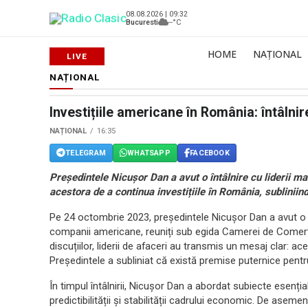
08.08.2026 | 09:32
Bucuresti
--°C
HOME
NAȚIONAL
NAȚIONAL
Investițiile americane în România: întâlnire
NAȚIONAL
16:35
TELEGRAM
WHATSAPP
FACEBOOK
Președintele Nicușor Dan a avut o întâlnire cu liderii 
acestora de a continua investițiile în România, subliniin
Pe 24 octombrie 2023, președintele Nicușor Dan a avut o î
companii americane, reuniți sub egida Camerei de Come
discuțiilor, liderii de afaceri au transmis un mesaj clar: 
Președintele a subliniat că există premise puternice pentru 
În timpul întâlnirii, Nicușor Dan a abordat subiecte esenți
predictibilității și stabilității cadrului economic. De ase