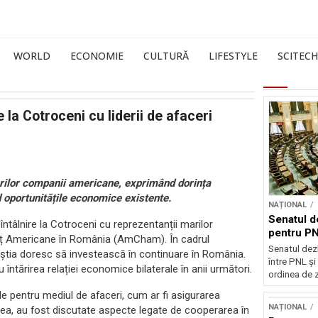
WORLD
ECONOMIE
CULTURĂ
LIFESTYLE
SCITECH
 la Cotroceni cu liderii de afaceri
marilor companii americane, exprimând dorința
d oportunitățile economice existente.
NAȚIONAL
Senatul d
ntâlnire la Cotroceni cu reprezentanții marilor
pentru PN
rț Americane în România (AmCham). În cadrul
Senatul dez
aceștia doresc să investească în continuare în România.
între PNL ș
întărirea relației economice bilaterale în anii următori.
ordinea de z
ale pentru mediul de afaceri, cum ar fi asigurarea
NAȚIONAL
menea, au fost discutate aspecte legate de cooperarea în