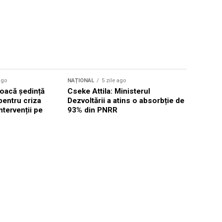
ago
NAȚIONAL
5 zile ago
NAȚIONAL
oacă ședință
Cseke Attila: Ministerul
Legea inte
pentru criza
Dezvoltării a atins o absorbție de
deputații 
ntervenții pe
93% din PNRR
săptămân