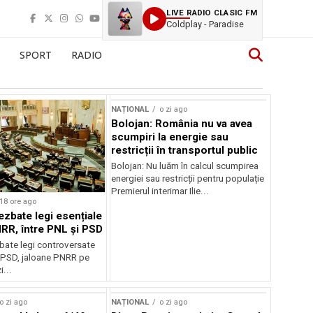
LIVE RADIO CLASIC FM
Coldplay - Paradise
SPORT
RADIO
NAȚIONAL
o zi ago
Bolojan: România nu va avea
scumpiri la energie sau
restricții în transportul public
Bolojan: Nu luăm în calcul scumpirea
energiei sau restricții pentru populație
Premierul interimar Ilie...
18 ore ago
ezbate legi esențiale
RR, între PNL și PSD
bate legi controversate
i PSD, jaloane PNRR pe
i...
o zi ago
NAȚIONAL
o zi ago