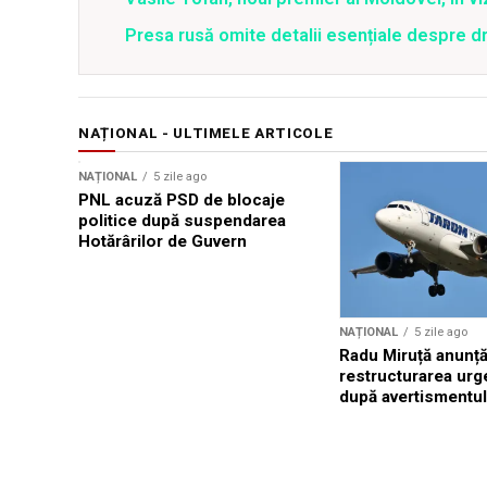
Presa rusă omite detalii esențiale despre 
NAȚIONAL - ULTIMELE ARTICOLE
NAȚIONAL
5 zile ago
PNL acuză PSD de blocaje
politice după suspendarea
Hotărârilor de Guvern
NAȚIONAL
5 zile ago
Radu Miruță anunț
restructurarea ur
după avertismentu