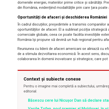
domeniile energiei, materiilor prime critice și sănătății. P
din România, evidențiind modalitățile prin care țara poate 
Oportunități de afaceri și deschiderea României
În cadrul discuțiilor, președintele a transmis companiilo
oportunităților de afaceri. El a subliniat poziția strategică 
comerciale globale, ceea ce poate facilita investițiile exte
România își propune să devină un hub regional pentru afacer
Reuniunea cu liderii de afaceri americani se aliniază cu efo
de a stimula dezvoltarea economică. În acest sens, discuț
colaborarea în domenii inovatoare și strategice, care pot
Context și subiecte conexe
Pentru o imagine mai completă a subiectului, urmărește
editorial.
Băsescu cere lui Nicușor Dan să declare sta
Vasile Tofan, noul premier al Moldovei, în vi