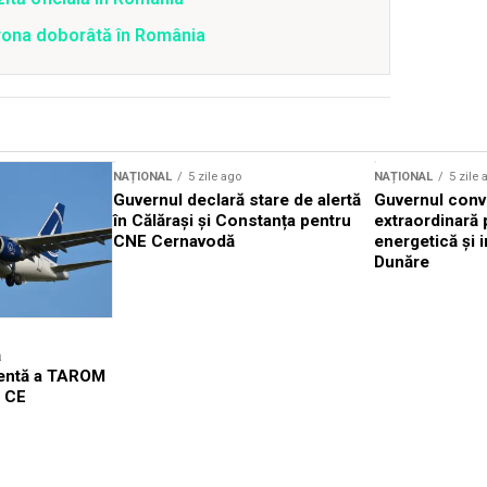
drona doborâtă în România
NAȚIONAL
5 zile ago
NAȚIONAL
5 zile 
Guvernul declară stare de alertă
Guvernul conv
în Călărași și Constanța pentru
extraordinară 
CNE Cernavodă
energetică și i
Dunăre
ă
gentă a TAROM
l CE