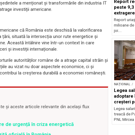
Report re
reședintele a menționat și transformările din industria IT
peste 9,3
atrage investiții americane.
extragere
Report uriaș
milioane de 
r americane că România este deschisă la valorificarea
joi...
a țării, situată la intersecția unor rute energetice și
rne. Această întâlnire vine într-un context în care
i și investiții internaționale.
rturile autorităților române de a atrage capital străin și
iile au vizat nu doar aspectele economice, ci și
 contribui la creșterea durabilă a economiei românești.
NAȚIONAL
Legea sal
adoptare 
creșteri p
 și aceste articole relevante din același flux
Legea salari
treacă de P
PNL Mircea 
re de urgență în criza energetică
zită oficială în România