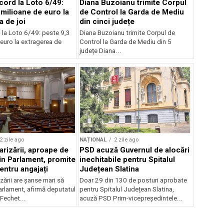
cord la Loto 6/49:
Diana Buzoianu trimite Corpul
 milioane de euro la
de Control la Garda de Mediu
a de joi
din cinci județe
 la Loto 6/49: peste 9,3
Diana Buzoianu trimite Corpul de
euro la extragerea de
Control la Garda de Mediu din 5
județe Diana...
2 zile ago
NAȚIONAL
2 zile ago
arizării, aproape de
PSD acuză Guvernul de alocări
în Parlament, promite
inechitabile pentru Spitalul
entru angajați
Județean Slatina
zării are șanse mari să
Doar 29 din 130 de posturi aprobate
arlament, afirmă deputatul
pentru Spitalul Județean Slatina,
Fechet...
acuză PSD Prim-vicepreședintele...