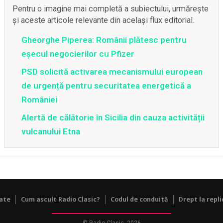
Pentru o imagine mai completă a subiectului, urmărește
și aceste articole relevante din același flux editorial.
Gheorghe Piperea: Românii plătesc pentru
eșecul negocierilor cu Pfizer
PSD solicită activarea mecanismului european
de urgență pentru securitatea energetică a
României
Alertă de călătorie în Sicilia din cauza activității
vulcanului Etna
tate
Cum ascult Radio Clasic?
Codul de conduită
Drept la repli