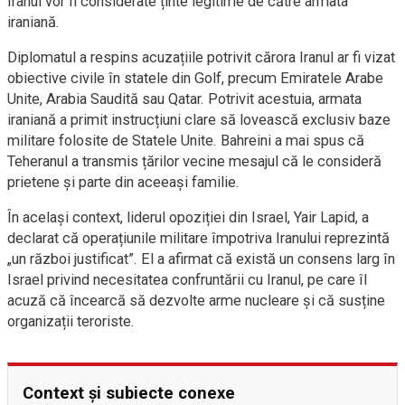
Iranul vor fi considerate ținte legitime de către armata
iraniană.
Diplomatul a respins acuzațiile potrivit cărora Iranul ar fi vizat
obiective civile în statele din Golf, precum Emiratele Arabe
Unite, Arabia Saudită sau Qatar. Potrivit acestuia, armata
iraniană a primit instrucțiuni clare să lovească exclusiv baze
militare folosite de Statele Unite. Bahreini a mai spus că
Teheranul a transmis țărilor vecine mesajul că le consideră
prietene și parte din aceeași familie.
În același context, liderul opoziției din Israel, Yair Lapid, a
declarat că operațiunile militare împotriva Iranului reprezintă
„un război justificat”. El a afirmat că există un consens larg în
Israel privind necesitatea confruntării cu Iranul, pe care îl
acuză că încearcă să dezvolte arme nucleare și că susține
organizații teroriste.
Context și subiecte conexe