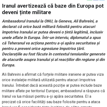
Iranul avertizează că baze din Europa pot
deveni ținte militare
Ambasadorul Iranului la ONU, la Geneva, Ali Bahreini, a
declarat că orice bază militară folosită pentru atacuri
împotriva Iranului ar putea deveni o țintă legitimă, inclusiv
unele aflate în Europa. Într-un interviu, diplomatul a spus
că Teheranul va acționa pentru a-și apăra securitatea și
pentru a preveni orice agresiune împotriva țării.
Declarațiile au fost făcute în contextul tensiunilor generate
de atacurile asupra Iranului și al reacțiilor din regiune și din
Europa.
Ali Bahreini a afirmat că forțele militare iraniene ar putea viza
orice instalație militară utilizată pentru atacuri împotriva
Iranului. Întrebat dacă această poziție ar putea include baze
militare aflate pe teritoriul Europei, ambasadorul a răspuns că
Iranul va lua măsuri pentru a-și apăra securitatea. El a
precizat că orice facilități sau baze folosite pentru a ataca