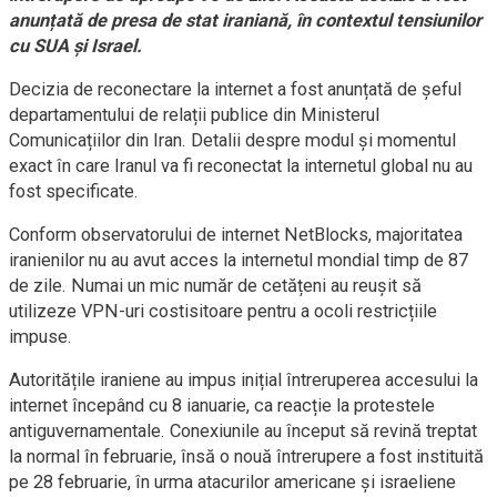
anunțată de presa de stat iraniană, în contextul tensiunilor
cu SUA și Israel.
Decizia de reconectare la internet a fost anunțată de șeful
departamentului de relații publice din Ministerul
Comunicațiilor din Iran. Detalii despre modul și momentul
exact în care Iranul va fi reconectat la internetul global nu au
fost specificate.
Conform observatorului de internet NetBlocks, majoritatea
iranienilor nu au avut acces la internetul mondial timp de 87
de zile. Numai un mic număr de cetățeni au reușit să
utilizeze VPN-uri costisitoare pentru a ocoli restricțiile
impuse.
Autoritățile iraniene au impus inițial întreruperea accesului la
internet începând cu 8 ianuarie, ca reacție la protestele
antiguvernamentale. Conexiunile au început să revină treptat
la normal în februarie, însă o nouă întrerupere a fost instituită
pe 28 februarie, în urma atacurilor americane și israeliene