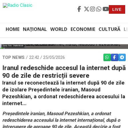
LIVE
HOME
NAȚIONAL
WORLD
ECONOMIE
CULTURĂ
L
Sursă foto: Shutterstock
TOP NEWS
22:42 / 25/05/2026
WHATSAPP
FACEBO
TEL
Iranul redeschide accesul la internet după
90 de zile de restricții severe
Iranul se reconectează la internet după 90 de zile
de izolare Președintele iranian, Masoud
Pezeshkian, a ordonat redeschiderea accesului la
internet...
Președintele iranian, Masoud Pezeshkian, a ordonat
redeschiderea accesului la internet internațional, după o
întrerupere de aproape 90 de zile. Această decizie a fost