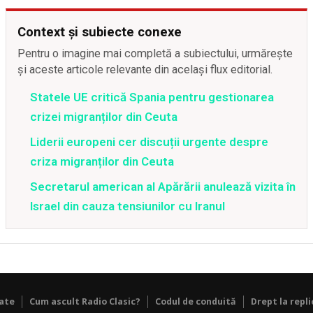
Context și subiecte conexe
Pentru o imagine mai completă a subiectului, urmărește
și aceste articole relevante din același flux editorial.
Statele UE critică Spania pentru gestionarea
crizei migranților din Ceuta
Liderii europeni cer discuții urgente despre
criza migranților din Ceuta
Secretarul american al Apărării anulează vizita în
Israel din cauza tensiunilor cu Iranul
tate
Cum ascult Radio Clasic?
Codul de conduită
Drept la repli