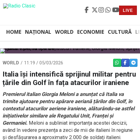
LIVE
HOME
NAȚIONAL
WORLD
ECONOMIE
CULTURĂ
L
WORLD
11:19 / 05/03/2026
WHATSAPP
FACEBO
TEL
Italia își intensifică sprijinul militar pentru
țările din Golf în fața atacurilor iraniene
Premierul italian Giorgia Meloni a anunțat că Italia va
trimite ajutoare pentru apărare aeriană țărilor din Golf, în
contextul atacurilor aeriene iraniene, alăturându-se astfel
inițiativelor similare ale Regatului Unit, Franței și
Germaniei.
Meloni a subliniat importanța acestei decizii,
având în vedere prezența a zeci de mii de italieni în regiune
și desfășurarea a aproximativ 2.000 de soldați italieni.