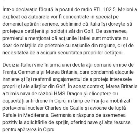
Într-o declarație făcută la postul de radio RTL 102.5, Meloni a
explicat că ajutoarele vor fi concentrate în special pe
domeniul apărării aeriene, subliniind că Italia își dorește să
protejeze cetățenii și soldații săi din Golf. De asemenea,
premierul a menționat că acțiunile Italiei sunt motivate nu
doar de relațiile de prietenie cu națiunile din regiune, ci și de
necesitatea de a asigura securitatea propriilor cetățeni.
Decizia Italiei vine în urma unei declarații comune emise de
Franța, Germania și Marea Britanie, care condamnă atacurile
iraniene și își reafirmă angajamentul de a proteja interesele
proprii și ale aliaților din Golf. În acest context, Marea Britanie
a trimis nava de război HMS Dragon și elicoptere cu
capacități anti-drone în Cipru, în timp ce Franța a mobilizat
portavionul nuclear Charles de Gaulle și avioane de luptă
Rafale în Mediterana. Germania a răspuns de asemenea
pozitiv la solicitările de sprijin, oferind nave și alte resurse
pentru apărarea în Cipru.