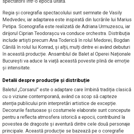
spectatorii într-o epocă uitată.
Regia și coregrafia spectacolului sunt semnate de Vasily
Medvedev, iar adaptarea este inspirată din lucrările lui Marius
Petipa. Scenografia este realizată de Adriana Urmuzescu, iar
dirijorul Ciprian Teodorașcu va conduce orchestra. Distribuția
include artiști precum Ana Toderică în rolul Medorei, Bogdan
Cănilă în rolul lui Konrad, și alții, mulți dintre ei având debuturi
în această producție. Ansamblul de Balet al Operei Naționale
București va aduce la viață această poveste plină de emoție
și intensitate.
Detalii despre producție și distribuție
Baletul „Corsarul” este o adaptare care îmbină tradiția clasică
cu o viziune contemporană, având ca scop să capteze
atenția publicului prin interpretări artistice de excepție.
Decorurile fastuoase și costumele elaborate sunt concepute
pentru a reflecta atmosfera istorică a epocii, contribuind la
povestea de dragoste și aventură dintre cele două personaje
principale. Această producție se bazează pe o coregrafie