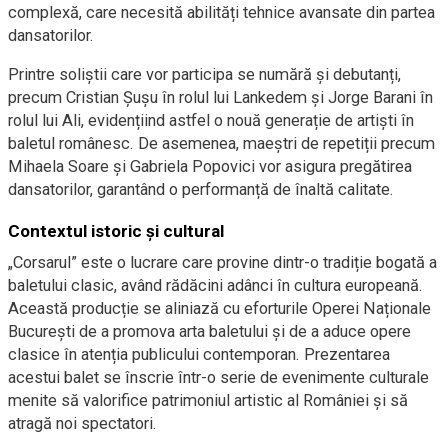
complexă, care necesită abilități tehnice avansate din partea
dansatorilor.
Printre soliștii care vor participa se numără și debutanți,
precum Cristian Șușu în rolul lui Lankedem și Jorge Barani în
rolul lui Ali, evidențiind astfel o nouă generație de artiști în
baletul românesc. De asemenea, maeștri de repetiții precum
Mihaela Soare și Gabriela Popovici vor asigura pregătirea
dansatorilor, garantând o performanță de înaltă calitate.
Contextul istoric și cultural
„Corsarul” este o lucrare care provine dintr-o tradiție bogată a
baletului clasic, având rădăcini adânci în cultura europeană.
Această producție se aliniază cu eforturile Operei Naționale
București de a promova arta baletului și de a aduce opere
clasice în atenția publicului contemporan. Prezentarea
acestui balet se înscrie într-o serie de evenimente culturale
menite să valorifice patrimoniul artistic al României și să
atragă noi spectatori.