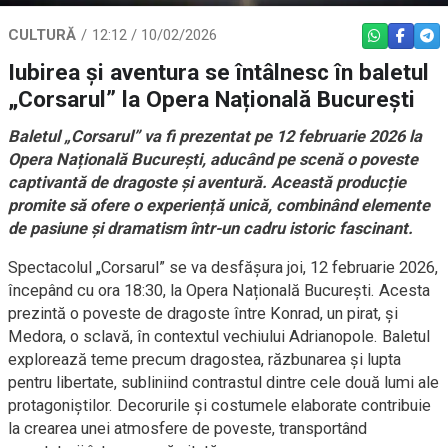
CULTURĂ
12:12 / 10/02/2026
WHATSAPP
FACEBO
TEL
Iubirea și aventura se întâlnesc în baletul
„Corsarul” la Opera Națională București
Baletul „Corsarul” va fi prezentat pe 12 februarie 2026 la
Opera Națională București, aducând pe scenă o poveste
captivantă de dragoste și aventură. Această producție
promite să ofere o experiență unică, combinând elemente
de pasiune și dramatism într-un cadru istoric fascinant.
Spectacolul „Corsarul” se va desfășura joi, 12 februarie 2026,
începând cu ora 18:30, la Opera Națională București. Acesta
prezintă o poveste de dragoste între Konrad, un pirat, și
Medora, o sclavă, în contextul vechiului Adrianopole. Baletul
explorează teme precum dragostea, răzbunarea și lupta
pentru libertate, subliniind contrastul dintre cele două lumi ale
protagoniștilor. Decorurile și costumele elaborate contribuie
la crearea unei atmosfere de poveste, transportând