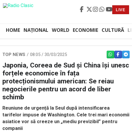
LIVE
HOME
NAȚIONAL
WORLD
ECONOMIE
CULTURĂ
L
TOP NEWS
08:05 / 30/03/2025
WHATSAPP
FACEBO
TEL
Japonia, Coreea de Sud și China își unesc
forțele economice în fața
protecționismului american: Se reiau
negocierile pentru un acord de liber
schimb
Reuniune de urgență la Seul după intensificarea
tarifelor impuse de Washington. Cele trei mari economii
asiatice vor să creeze un „mediu previzibil” pentru
companii