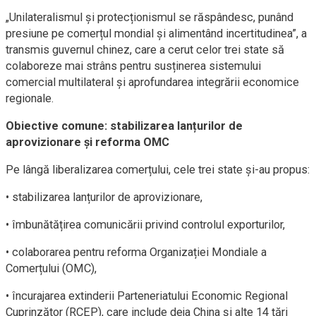
„Unilateralismul și protecționismul se răspândesc, punând
presiune pe comerțul mondial și alimentând incertitudinea”, a
transmis guvernul chinez, care a cerut celor trei state să
colaboreze mai strâns pentru susținerea sistemului
comercial multilateral și aprofundarea integrării economice
regionale.
Obiective comune: stabilizarea lanțurilor de
aprovizionare și reforma OMC
Pe lângă liberalizarea comerțului, cele trei state și-au propus:
• stabilizarea lanțurilor de aprovizionare,
• îmbunătățirea comunicării privind controlul exporturilor,
• colaborarea pentru reforma Organizației Mondiale a
Comerțului (OMC),
• încurajarea extinderii Parteneriatului Economic Regional
Cuprinzător (RCEP), care include deja China și alte 14 țări