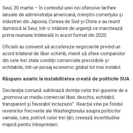
Seul, 30 martie – În contextul unei noi ofensive tarifare
lansate de administrația americană, miniștrii comerțului și
industriei din Japonia, Coreea de Sud și China s-au reunit
duminică la Seul, într-o întâlnire de urgență ce marchează
prima reuniune trilaterală în acest format din 2020.
Oficialii au convenit să accelereze negocierile privind un
acord trilateral de liber schimb, menit să ofere companiilor
din cele trei state condiții comerciale previzibile și
echitabile, într-un peisaj economic global tot mai instabil.
Răspuns asiatic la instabilitatea creată de politicile SUA
Declarația comună subliniază dorința celor trei guverne de a
„promova un mediu comercial liber, deschis, echitabil,
transparent și favorabil incluziunii”. Reacția vine pe fondul
revenirilor frecvente ale Washingtonului asupra politicilor
vamale, care, potrivit celor trei țări, creează incertitudine
majoră pentru întreprinderi.