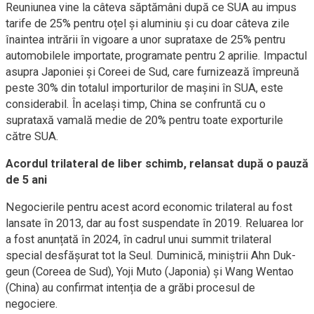
Reuniunea vine la câteva săptămâni după ce SUA au impus
tarife de 25% pentru oțel și aluminiu și cu doar câteva zile
înaintea intrării în vigoare a unor suprataxe de 25% pentru
automobilele importate, programate pentru 2 aprilie. Impactul
asupra Japoniei și Coreei de Sud, care furnizează împreună
peste 30% din totalul importurilor de mașini în SUA, este
considerabil. În același timp, China se confruntă cu o
suprataxă vamală medie de 20% pentru toate exporturile
către SUA.
Acordul trilateral de liber schimb, relansat după o pauză
de 5 ani
Negocierile pentru acest acord economic trilateral au fost
lansate în 2013, dar au fost suspendate în 2019. Reluarea lor
a fost anunțată în 2024, în cadrul unui summit trilateral
special desfășurat tot la Seul. Duminică, miniștrii Ahn Duk-
geun (Coreea de Sud), Yoji Muto (Japonia) și Wang Wentao
(China) au confirmat intenția de a grăbi procesul de
negociere.