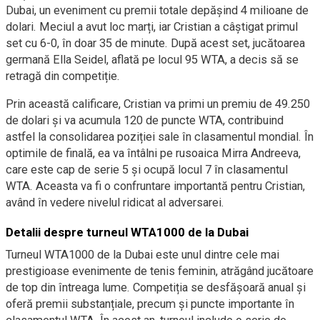
Dubai, un eveniment cu premii totale depășind 4 milioane de
dolari. Meciul a avut loc marți, iar Cristian a câștigat primul
set cu 6-0, în doar 35 de minute. După acest set, jucătoarea
germană Ella Seidel, aflată pe locul 95 WTA, a decis să se
retragă din competiție.
Prin această calificare, Cristian va primi un premiu de 49.250
de dolari și va acumula 120 de puncte WTA, contribuind
astfel la consolidarea poziției sale în clasamentul mondial. În
optimile de finală, ea va întâlni pe rusoaica Mirra Andreeva,
care este cap de serie 5 și ocupă locul 7 în clasamentul
WTA. Aceasta va fi o confruntare importantă pentru Cristian,
având în vedere nivelul ridicat al adversarei.
Detalii despre turneul WTA1000 de la Dubai
Turneul WTA1000 de la Dubai este unul dintre cele mai
prestigioase evenimente de tenis feminin, atrăgând jucătoare
de top din întreaga lume. Competiția se desfășoară anual și
oferă premii substanțiale, precum și puncte importante în