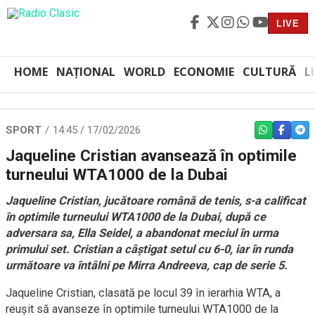
LIVE
HOME
NAȚIONAL
WORLD
ECONOMIE
CULTURĂ
L
SPORT
14:45 / 17/02/2026
WHATSAPP
FACEBO
TEL
Jaqueline Cristian avansează în optimile
turneului WTA1000 de la Dubai
Jaqueline Cristian, jucătoare română de tenis, s-a calificat
în optimile turneului WTA1000 de la Dubai, după ce
adversara sa, Ella Seidel, a abandonat meciul în urma
primului set. Cristian a câștigat setul cu 6-0, iar în runda
următoare va întâlni pe Mirra Andreeva, cap de serie 5.
Jaqueline Cristian, clasată pe locul 39 în ierarhia WTA, a
reușit să avanseze în optimile turneului WTA1000 de la