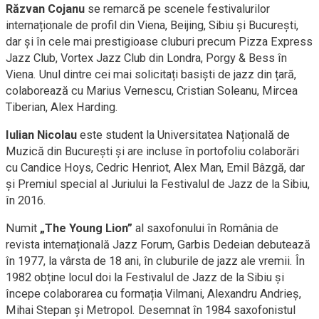
Răzvan Cojanu
se remarcă pe scenele festivalurilor
internaționale de profil din Viena, Beijing, Sibiu și București,
dar și în cele mai prestigioase cluburi precum Pizza Express
Jazz Club, Vortex Jazz Club din Londra, Porgy & Bess în
Viena. Unul dintre cei mai solicitați basiști de jazz din țară,
colaborează cu Marius Vernescu, Cristian Soleanu, Mircea
Tiberian, Alex Harding.
Iulian Nicolau
este student la Universitatea Națională de
Muzică din București și are incluse în portofoliu colaborări
cu Candice Hoys, Cedric Henriot, Alex Man, Emil Bâzgă, dar
și Premiul special al Juriului la Festivalul de Jazz de la Sibiu,
în 2016.
Numit
„The Young Lion”
al saxofonului în România de
revista internațională Jazz Forum, Garbis Dedeian debutează
în 1977, la vârsta de 18 ani, în cluburile de jazz ale vremii. În
1982 obține locul doi la Festivalul de Jazz de la Sibiu și
începe colaborarea cu formația Vilmani, Alexandru Andrieș,
Mihai Stepan și Metropol. Desemnat în 1984 saxofonistul