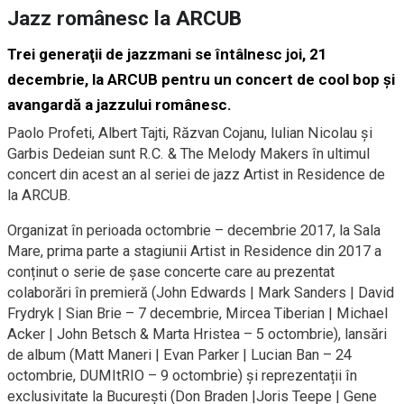
Jazz românesc la ARCUB
Trei generaţii de jazzmani se întâlnesc joi, 21
decembrie, la ARCUB pentru un concert de cool bop şi
avangardă a jazzului românesc.
Paolo Profeti, Albert Tajti, Răzvan Cojanu, Iulian Nicolau şi
Garbis Dedeian sunt R.C. & The Melody Makers în ultimul
concert din acest an al seriei de jazz Artist in Residence de
la ARCUB.
Organizat în perioada octombrie – decembrie 2017, la Sala
Mare, prima parte a stagiunii Artist in Residence din 2017 a
conținut o serie de șase concerte care au prezentat
colaborări în premieră (John Edwards | Mark Sanders | David
Frydryk | Sian Brie – 7 decembrie, Mircea Tiberian | Michael
Acker | John Betsch & Marta Hristea – 5 octombrie), lansări
de album (Matt Maneri | Evan Parker | Lucian Ban – 24
octombrie, DUMItRIO – 9 octombrie) și reprezentații în
exclusivitate la București (Don Braden |Joris Teepe | Gene