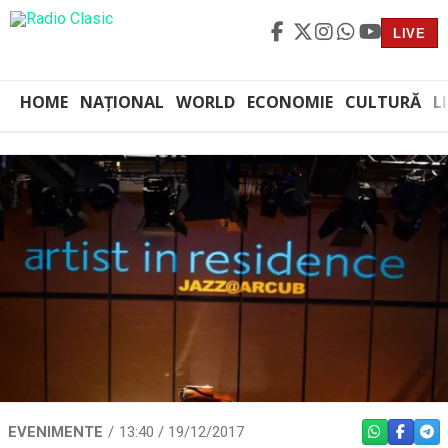
LIVE
HOME
NAȚIONAL
WORLD
ECONOMIE
CULTURĂ
L
EVENIMENTE
13:40 / 19/12/2017
WHATSAPP
FACEBO
TEL