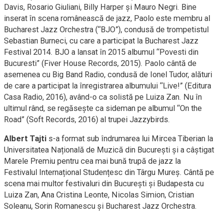
Davis, Rosario Giuliani, Billy Harper şi Mauro Negri. Bine
inserat în scena românească de jazz, Paolo este membru al
Bucharest Jazz Orchestra (“BJO”), condusă de trompetistul
Sebastian Burneci, cu care a participat la Bucharest Jazz
Festival 2014. BJO a lansat în 2015 albumul “Povesti din
Bucuresti” (Fiver House Records, 2015). Paolo cântă de
asemenea cu Big Band Radio, condusă de Ionel Tudor, alături
de care a participat la înregistrarea albumului “Live!” (Editura
Casa Radio, 2016), având-o ca solistă pe Luiza Zan. Nu în
ultimul rând, se regăseşte ca sideman pe albumul “On the
Road” (Soft Records, 2016) al trupei Jazzybirds.
Albert Tajti
s-a format sub îndrumarea lui Mircea Tiberian la
Universitatea Națională de Muzică din București și a câștigat
Marele Premiu pentru cea mai bună trupă de jazz la
Festivalul Internațional Studențesc din Târgu Mureș. Cântă pe
scena mai multor festivaluri din București și Budapesta cu
Luiza Zan, Ana Cristina Leonte, Nicolas Simion, Cristian
Soleanu, Sorin Romanescu și Bucharest Jazz Orchestra.