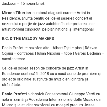
Jackson – 16 noiembrie).
Mircea Tiberian
, curatorul stagiunii curente Artist in
Residence, anunță pentru cel de-al șaselea concert al
sezonului o porție de jazz autohton în interpretarea unor
artiști români cunoscuți pe plan național și internațional.
R.C. & THE MELODY MAKERS
Paolo Profeti – saxofon alto | Albert Tajti – pian | Răzvan
Cojanu – contrabas | Iulian Nicolau – tobe | Garbis Dedeian –
saxofon tenor
Cel de-al doilea sezon de concerte de jazz Artist in
Residence continuă în 2018 cu o nouă serie de premiere și
proiecte originale susținute de muzicieni din țară și
străinătate.
Paolo Profeti
a absolvit Conservatorul Giuseppe Verdi cu
nota maximă şi Accademia Internazionale della Musica din
Milano şi a studiat saxofonul cu maeştri precum Jesse