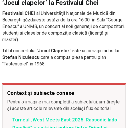
‘Jocul clapelor’ la Festivalul Chei
Festivalul CHEI
al Universităţii Naţionale de Muzică din
Bucureşti găzduieşte astăzi de la ora 16:00, în Sala "George
Enescu" a UNMB, un concert al noii generaţii de compozitori,
studenţi ai claselor de compoziţie clasică (licenţă şi
master).
Titlul concertului
'Jocul Clapelor'
este un omagiu adus lui
Stefan Niculescu
care a compus piesa pentru pian
"Tastenspiel" in 1968.
Context și subiecte conexe
Pentru o imagine mai completă a subiectului, urmărește
și aceste articole relevante din același flux editorial.
Turneul „West Meets East 2025: Rapsodie Indo-
Română” – un tribut cultural între Orient și