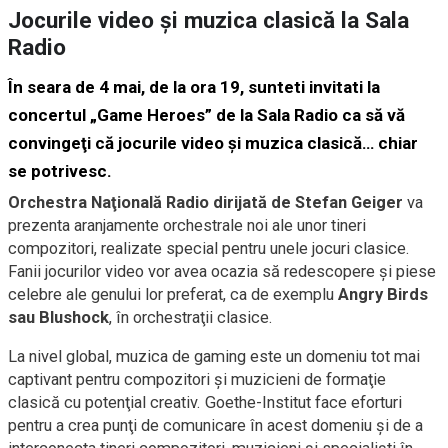
Jocurile video şi muzica clasică la Sala
Radio
În seara de 4 mai, de la ora 19, sunteti invitati la
concertul „Game Heroes” de la Sala Radio ca să vă
convingeţi că jocurile video şi muzica clasică… chiar
se potrivesc.
Orchestra Naţională Radio dirijată de Stefan Geiger
va
prezenta aranjamente orchestrale noi ale unor tineri
compozitori, realizate special pentru unele jocuri clasice.
Fanii jocurilor video vor avea ocazia să redescopere şi piese
celebre ale genului lor preferat, ca de exemplu
Angry Birds
sau Blushock
, în orchestraţii clasice.
La nivel global, muzica de gaming este un domeniu tot mai
captivant pentru compozitori şi muzicieni de formaţie
clasică cu potenţial creativ. Goethe-Institut face eforturi
pentru a crea punţi de comunicare în acest domeniu şi de a