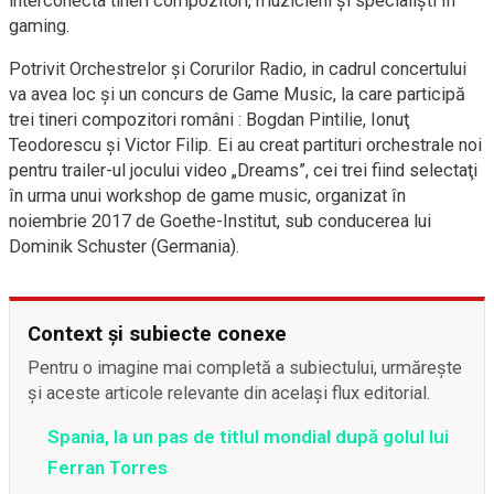
interconecta tineri compozitori, muzicieni şi specialişti în
gaming.
Potrivit Orchestrelor şi Corurilor Radio, in cadrul concertului
va avea loc şi un concurs de Game Music, la care participă
trei tineri compozitori români : Bogdan Pintilie, Ionuţ
Teodorescu şi Victor Filip. Ei au creat partituri orchestrale noi
pentru trailer-ul jocului video „Dreams”, cei trei fiind selectaţi
în urma unui workshop de game music, organizat în
noiembrie 2017 de Goethe-Institut, sub conducerea lui
Dominik Schuster (Germania).
Context și subiecte conexe
Pentru o imagine mai completă a subiectului, urmărește
și aceste articole relevante din același flux editorial.
Spania, la un pas de titlul mondial după golul lui
Ferran Torres