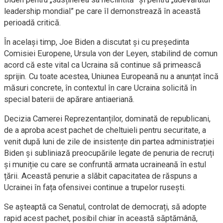
leadership mondial” pe care îl demonstrează în această
perioadă critică.
În același timp, Joe Biden a discutat și cu președinta
Comisiei Europene, Ursula von der Leyen, stabilind de comun
acord că este vital ca Ucraina să continue să primească
sprijin. Cu toate acestea, Uniunea Europeană nu a anunțat încă
măsuri concrete, în contextul în care Ucraina solicită în
special baterii de apărare antiaeriană.
Decizia Camerei Reprezentanților, dominată de republicani,
de a aproba acest pachet de cheltuieli pentru securitate, a
venit după luni de zile de insistențe din partea administrației
Biden și subliniază preocupările legate de penuria de recruți
și muniție cu care se confruntă armata ucraineană în estul
țării. Această penurie a slăbit capacitatea de răspuns a
Ucrainei în fața ofensivei continue a trupelor rusești.
Se așteaptă ca Senatul, controlat de democrați, să adopte
rapid acest pachet, posibil chiar în această săptămână,