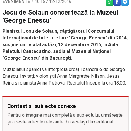
EVENIMENTE
10:16 / 12/12/2016
WHATSAPP
FACEBO
TEL
Josu de Solaun concertează la Muzeul
‘George Enescu’
Pianistul Josu de Solaun, c
â
știg
ă
torul Concursului
Internațional de Interpretare "George Enescu" din 2014,
susține un recital astăzi, 12 decembrie 2016, în Aula
Palatului Cantacuzino, sediu al Muzeului Național
"George Enescu" din București.
Muzicianul spaniol va interpreta creații camerale de George
Enescu. Invitați: violoniștii Anna Margrethe Nilson, Jesus
Reina și pianista Anna Petrova. Recitalul începe la ora 18,00.
Context și subiecte conexe
Pentru o imagine mai completă a subiectului, urmărește
și aceste articole relevante din același flux editorial.