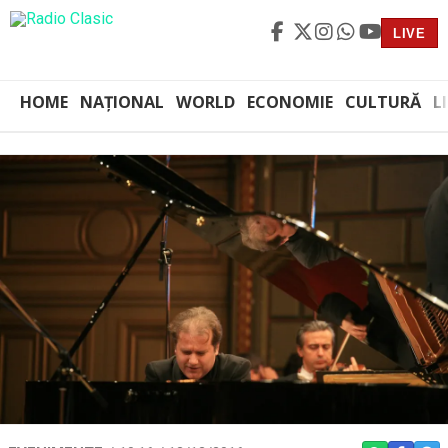
LIVE
HOME
NAȚIONAL
WORLD
ECONOMIE
CULTURĂ
L