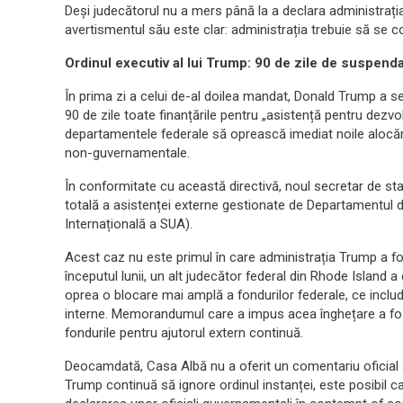
Deși judecătorul nu a mers până la a declara administrația
avertismentul său este clar: administrația trebuie să se co
Ordinul executiv al lui Trump: 90 de zile de suspenda
În prima zi a celui de-al doilea mandat, Donald Trump a 
90 de zile toate finanțările pentru „asistență pentru dezvo
departamentele federale să oprească imediat noile alocări și
non-guvernamentale.
În conformitate cu această directivă, noul secretar de st
totală a asistenței externe gestionate de Departamentul 
Internațională a SUA).
Acest caz nu este primul în care administrația Trump a fost
începutul lunii, un alt judecător federal din Rhode Island 
oprea o blocare mai amplă a fondurilor federale, ce include
interne. Memorandumul care a impus acea înghețare a fost a
fondurile pentru ajutorul extern continuă.
Deocamdată, Casa Albă nu a oferit un comentariu oficial a
Trump continuă să ignore ordinul instanței, este posibil ca