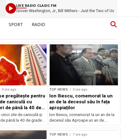
LIVE RADIO CLASIC FM
Grover Washington, Jr., Bill Withers - Just the Two of Us
SPORT
RADIO
3 ore ago
TOP NEWS
3 ore ago
e pregătește pentru
Ion Iliescu, comemorat la un
 de caniculă cu
an de la decesul său în fața
ri de până la 40 de
apropiaților
inci zile de caniculă și
Ion Iliescu, comemorat la un an de la
de până la 40 de grade...
decesul său Aproape un an de...
TOP NEWS
7 ore ago