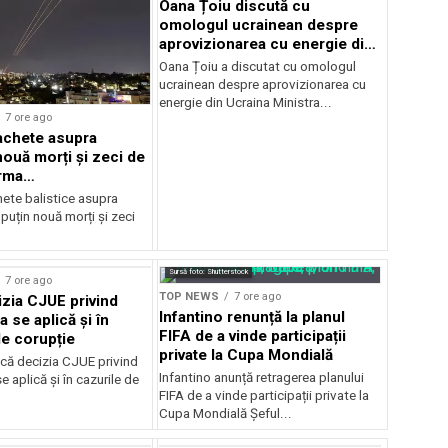
Oana Țoiu discută cu
omologul ucrainean despre
aprovizionarea cu energie din
Ucraina
Oana Țoiu a discutat cu omologul
ucrainean despre aprovizionarea cu
energie din Ucraina Ministra...
7 ore ago
achete asupra
nouă morți și zeci de
urma
mentelor
hete balistice asupra
 puțin nouă morți și zeci
Sursă foto: Shutterstock
7 ore ago
TOP NEWS
7 ore ago
zia CJUE privind
Infantino renunță la planul
a se aplică și în
FIFA de a vinde participații
de corupție
private la Cupa Mondială
că decizia CJUE privind
Infantino anunță retragerea planului
e aplică și în cazurile de
FIFA de a vinde participații private la
Cupa Mondială Șeful...