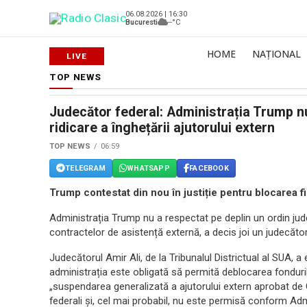
06.08.2026 | 16:30
Bucuresti
--°C
HOME
NAȚIONAL
TOP NEWS
Judecător federal: Administrația Trump n
ridicare a înghețării ajutorului extern
TOP NEWS
06:59
TELEGRAM
WHATSAPP
FACEBOOK
Trump contestat din nou în justiție pentru blocarea f
Administrația Trump nu a respectat pe deplin un ordin jude
contractelor de asistență externă, a decis joi un judecător
Judecătorul Amir Ali, de la Tribunalul Districtual al SUA,
administrația este obligată să permită deblocarea fonduri
„suspendarea generalizată a ajutorului extern aprobat de C
federali și, cel mai probabil, nu este permisă conform Ad