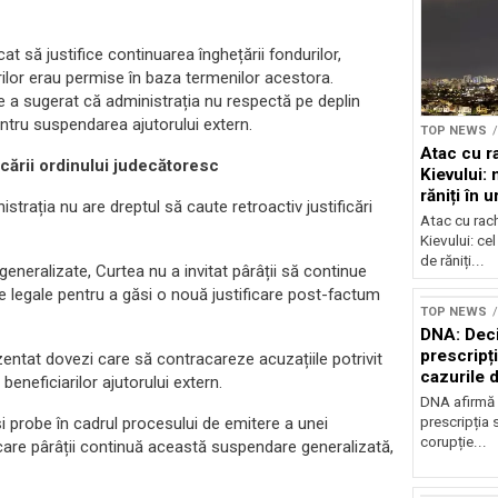
at să justifice continuarea înghețării fondurilor,
rilor erau permise în baza termenilor acestora.
re a sugerat că administrația nu respectă pe deplin
entru suspendarea ajutorului extern.
TOP NEWS
Atac cu r
cării ordinului judecătoresc
Kievului: 
răniți în 
istrația nu are dreptul să caute retroactiv justificări
bombarda
Atac cu rac
Kievului: cel
de răniți...
generalizate, Curtea nu a invitat pârâții să continue
e legale pentru a găsi o nouă justificare post-factum
TOP NEWS
DNA: Deci
prescripți
zentat dovezi care să contracareze acuzațiile potrivit
cazurile 
beneficiarilor ajutorului extern.
DNA afirmă 
prescripția s
i probe în cadrul procesului de emitere a unei
corupție...
 care pârâții continuă această suspendare generalizată,