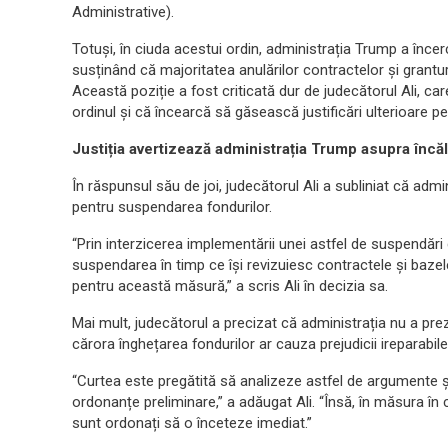
Administrative).
Totuși, în ciuda acestui ordin, administrația Trump a încerc
susținând că majoritatea anulărilor contractelor și grantu
Această poziție a fost criticată dur de judecătorul Ali, ca
ordinul și că încearcă să găsească justificări ulterioare p
Justiția avertizează administrația Trump asupra încăl
În răspunsul său de joi, judecătorul Ali a subliniat că admin
pentru suspendarea fondurilor.
“Prin interzicerea implementării unei astfel de suspendări 
suspendarea în timp ce își revizuiesc contractele și bazel
pentru această măsură,” a scris Ali în decizia sa.
Mai mult, judecătorul a precizat că administrația nu a pre
cărora înghețarea fondurilor ar cauza prejudicii ireparabile 
“Curtea este pregătită să analizeze astfel de argumente ș
ordonanțe preliminare,” a adăugat Ali. “Însă, în măsura în
sunt ordonați să o înceteze imediat.”