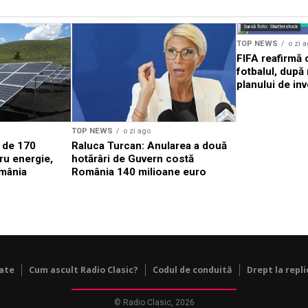
Sursă foto: Shutterstock
TOP NEWS
o zi 
FIFA reafirmă 
fotbalul, după
planului de inv
TOP NEWS
o zi ago
 de 170
Raluca Turcan: Anularea a două
ru energie,
hotărâri de Guvern costă
omânia
România 140 milioane euro
tate
Cum ascult Radio Clasic?
Codul de conduită
Drept la repli
© Radio Clasic, 2026