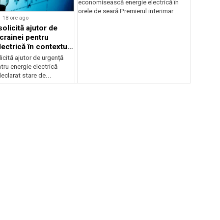
economisească energie electrică în
orele de seară Premierul interimar...
18 ore ago
olicită ajutor de
crainei pentru
ectrică în contextul
ergetice
cită ajutor de urgență
tru energie electrică
clarat stare de...