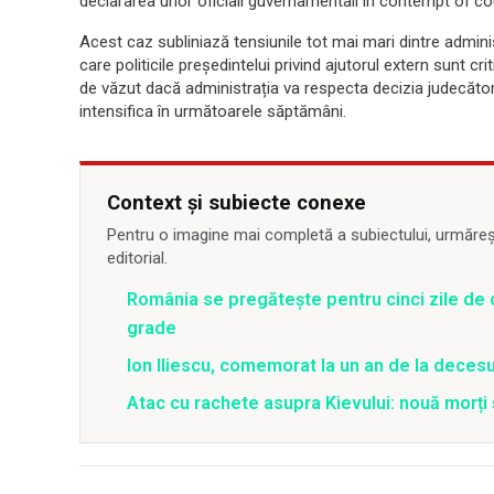
declararea unor oficiali guvernamentali în contempt of cou
Acest caz subliniază tensiunile tot mai mari dintre admini
care politicile președintelui privind ajutorul extern sunt cr
de văzut dacă administrația va respecta decizia judecăto
intensifica în următoarele săptămâni.
Context și subiecte conexe
Pentru o imagine mai completă a subiectului, urmărește
editorial.
România se pregătește pentru cinci zile de 
grade
Ion Iliescu, comemorat la un an de la decesul
Atac cu rachete asupra Kievului: nouă morți