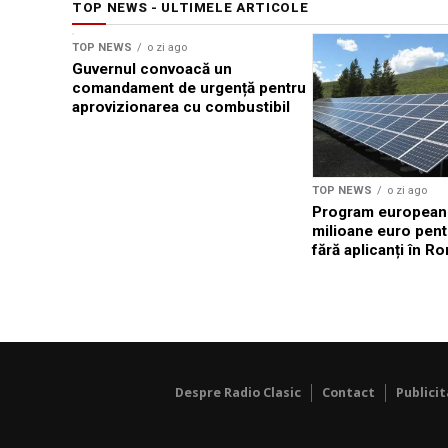
TOP NEWS - ULTIMELE ARTICOLE
TOP NEWS
o zi ago
Guvernul convoacă un
comandament de urgență pentru
aprovizionarea cu combustibil
TOP NEWS
o zi ago
Program european
milioane euro pent
fără aplicanți în R
Despre Radio Clasic
Contact
Publici