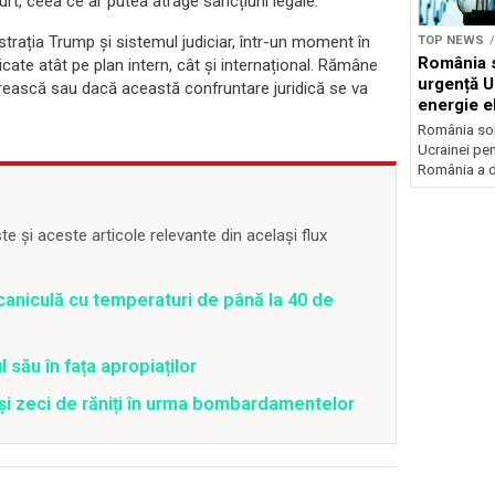
rt, ceea ce ar putea atrage sancțiuni legale.
strația Trump și sistemul judiciar, într-un moment în
TOP NEWS
România s
iticate atât pe plan intern, cât și internațional. Rămâne
urgență U
rească sau dacă această confruntare juridică se va
energie el
crizei en
România soli
Ucrainei pen
România a de
 și aceste articole relevante din același flux
caniculă cu temperaturi de până la 40 de
 său în fața apropiaților
 și zeci de răniți în urma bombardamentelor