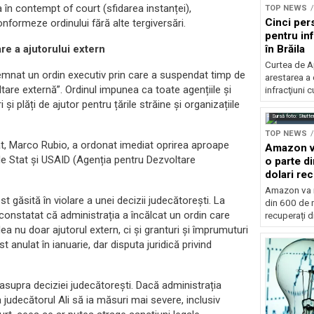
 în contempt of court (sfidarea instanței),
TOP NEWS
Cinci per
nformeze ordinului fără alte tergiversări.
pentru inf
în Brăila
re a ajutorului extern
Curtea de A
semnat un ordin executiv prin care a suspendat timp de
arestarea a
ltare externă”. Ordinul impunea ca toate agențiile și
infracţiuni c
 plăți de ajutor pentru țările străine și organizațiile
Sursă foto: Shutte
TOP NEWS
at, Marco Rubio, a ordonat imediat oprirea aproape
Amazon va
de Stat și USAID (Agenția pentru Dezvoltare
o parte d
dolari rec
vamale
Amazon va r
 găsită în violare a unei decizii judecătorești. La
din 600 de m
a constatat că administrația a încălcat un ordin care
recuperați di
a nu doar ajutorul extern, ci și granturi și împrumuturi
nulat în ianuarie, dar disputa juridică privind
supra deciziei judecătorești. Dacă administrația
 judecătorul Ali să ia măsuri mai severe, inclusiv