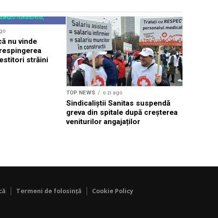
TOP NEWS
ago
Elveția ca
că nu vinde
străini, s
 respingerea
euro pe l
estitori străini
TOP NEWS
o zi ago
Sindicaliștii Sanitas suspendă
greva din spitale după creșterea
veniturilor angajaților
că
Termeni de folosință
Cookie Policy