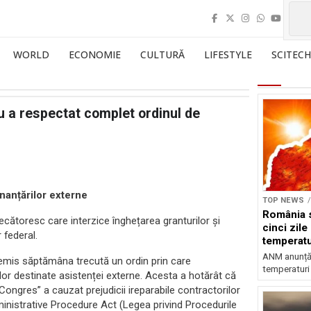
WORLD
ECONOMIE
CULTURĂ
LIFESTYLE
SCITECH
u a respectat complet ordinul de
inanțărilor externe
TOP NEWS
România s
cătoresc care interzice înghețarea granturilor și
cinci zile
 federal.
temperatu
grade
ANM anunță c
 a emis săptămâna trecută un ordin prin care
temperaturi 
lor destinate asistenței externe. Acesta a hotărât că
ongres” a cauzat prejudicii ireparabile contractorilor
ministrative Procedure Act (Legea privind Procedurile