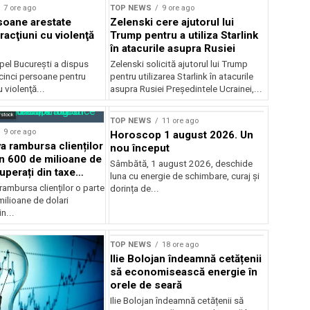
7 ore ago
TOP NEWS
9 ore ago
soane arestate
Zelenski cere ajutorul lui
racţiuni cu violenţă
Trump pentru a utiliza Starlink
în atacurile asupra Rusiei
pel Bucureşti a dispus
Zelenski solicită ajutorul lui Trump
 cinci persoane pentru
pentru utilizarea Starlink în atacurile
u violenţă...
asupra Rusiei Președintele Ucrainei,...
rstock
TOP NEWS
11 ore ago
9 ore ago
Horoscop 1 august 2026. Un
 rambursa clienților
nou început
in 600 de milioane de
Sâmbătă, 1 august 2026, deschide
uperați din taxe
luna cu energie de schimbare, curaj și
ambursa clienților o parte
dorința de...
ilioane de dolari
n...
TOP NEWS
18 ore ago
Ilie Bolojan îndeamnă cetățenii
să economisească energie în
orele de seară
Ilie Bolojan îndeamnă cetățenii să