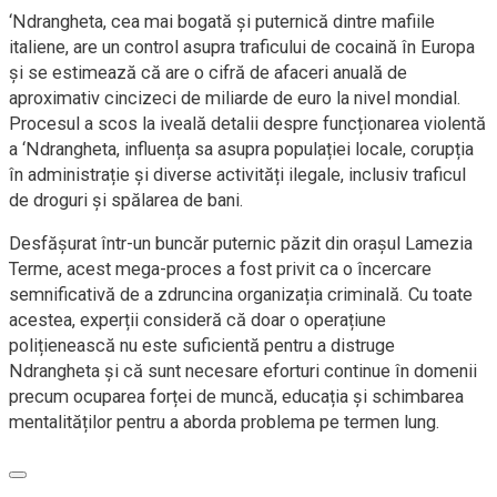
‘Ndrangheta, cea mai bogată și puternică dintre mafiile
italiene, are un control asupra traficului de cocaină în Europa
și se estimează că are o cifră de afaceri anuală de
aproximativ cincizeci de miliarde de euro la nivel mondial.
Procesul a scos la iveală detalii despre funcționarea violentă
a ‘Ndrangheta, influența sa asupra populației locale, corupția
în administrație și diverse activități ilegale, inclusiv traficul
de droguri și spălarea de bani.
Desfășurat într-un buncăr puternic păzit din orașul Lamezia
Terme, acest mega-proces a fost privit ca o încercare
semnificativă de a zdruncina organizația criminală. Cu toate
acestea, experții consideră că doar o operațiune
polițienească nu este suficientă pentru a distruge
Ndrangheta și că sunt necesare eforturi continue în domenii
precum ocuparea forței de muncă, educația și schimbarea
mentalităților pentru a aborda problema pe termen lung.