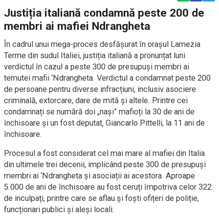
Justiția italiană condamnă peste 200 de
membri ai mafiei Ndrangheta
În cadrul unui mega-proces desfășurat în orașul Lamezia
Terme din sudul Italiei, justiția italiană a pronunțat luni
verdictul în cazul a peste 300 de presupuși membri ai
temutei mafii ‘Ndrangheta. Verdictul a condamnat peste 200
de persoane pentru diverse infracțiuni, inclusiv asociere
criminală, extorcare, dare de mită și altele. Printre cei
condamnați se numără doi „nași” mafioți la 30 de ani de
închisoare și un fost deputat, Giancarlo Pittelli, la 11 ani de
închisoare.
Procesul a fost considerat cel mai mare al mafiei din Italia
din ultimele trei decenii, implicând peste 300 de presupuși
membri ai ‘Ndrangheta și asociații ai acestora. Aproape
5.000 de ani de închisoare au fost ceruți împotriva celor 322
de inculpați, printre care se aflau și foști ofițeri de poliție,
funcționari publici și aleși locali.