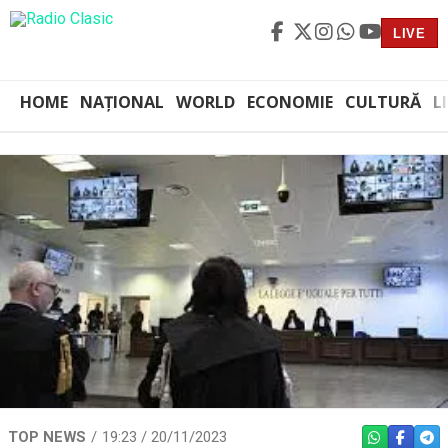
LIVE
HOME
NAȚIONAL
WORLD
ECONOMIE
CULTURĂ
L
TOP NEWS
19:23 / 20/11/2023
WHATSAPP
FACEBO
TEL