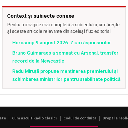
Context și subiecte conexe
Pentru o imagine mai completă a subiectului, urmărește
și aceste articole relevante din același flux editorial.
Horoscop 9 august 2026. Ziua răspunsurilor
Bruno Guimaraes a semnat cu Arsenal, transfer
record de la Newcastle
Radu Miruță propune menținerea premierului și
schimbarea miniștrilor pentru stabilitate politică
tate
Cum ascult Radio Clasic?
Codul de conduită
Drept la repli