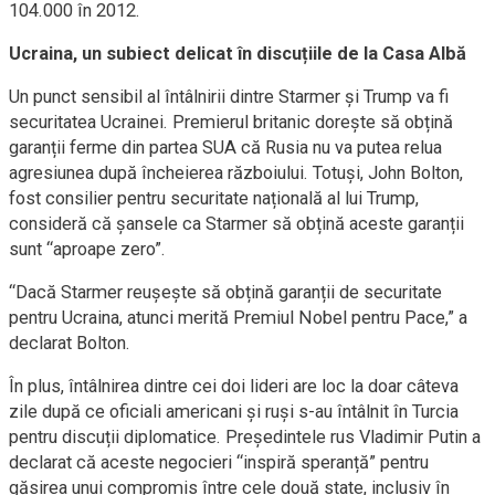
104.000 în 2012.
Ucraina, un subiect delicat în discuțiile de la Casa Albă
Un punct sensibil al întâlnirii dintre Starmer și Trump va fi
securitatea Ucrainei. Premierul britanic dorește să obțină
garanții ferme din partea SUA că Rusia nu va putea relua
agresiunea după încheierea războiului. Totuși, John Bolton,
fost consilier pentru securitate națională al lui Trump,
consideră că șansele ca Starmer să obțină aceste garanții
sunt “aproape zero”.
“Dacă Starmer reușește să obțină garanții de securitate
pentru Ucraina, atunci merită Premiul Nobel pentru Pace,” a
declarat Bolton.
În plus, întâlnirea dintre cei doi lideri are loc la doar câteva
zile după ce oficiali americani și ruși s-au întâlnit în Turcia
pentru discuții diplomatice. Președintele rus Vladimir Putin a
declarat că aceste negocieri “inspiră speranță” pentru
găsirea unui compromis între cele două state, inclusiv în