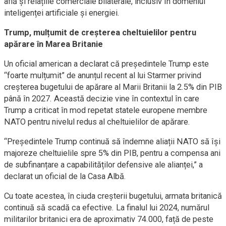
află și relațiile comerciale bilaterale, inclusiv în domeniul
inteligenței artificiale și energiei.
Trump, mulțumit de creșterea cheltuielilor pentru
apărare în Marea Britanie
Un oficial american a declarat că președintele Trump este
“foarte mulțumit” de anunțul recent al lui Starmer privind
creșterea bugetului de apărare al Marii Britanii la 2.5% din PIB
până în 2027. Această decizie vine în contextul în care
Trump a criticat în mod repetat statele europene membre
NATO pentru nivelul redus al cheltuielilor de apărare.
“Președintele Trump continuă să îndemne aliații NATO să își
majoreze cheltuielile spre 5% din PIB, pentru a compensa ani
de subfinanțare a capabilităților defensive ale alianței,” a
declarat un oficial de la Casa Albă.
Cu toate acestea, în ciuda creșterii bugetului, armata britanică
continuă să scadă ca efective. La finalul lui 2024, numărul
militarilor britanici era de aproximativ 74.000, față de peste