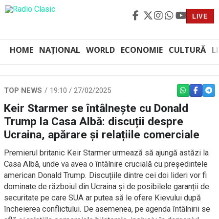
LIVE
HOME
NAȚIONAL
WORLD
ECONOMIE
CULTURĂ
L
TOP NEWS
19:10 / 27/02/2025
WHATSAPP
FACEBO
TEL
Keir Starmer se întâlnește cu Donald
Trump la Casa Albă: discuții despre
Ucraina, apărare și relațiile comerciale
Premierul britanic Keir Starmer urmează să ajungă astăzi la
Casa Albă, unde va avea o întâlnire crucială cu președintele
american Donald Trump. Discuțiile dintre cei doi lideri vor fi
dominate de războiul din Ucraina și de posibilele garanții de
securitate pe care SUA ar putea să le ofere Kievului după
încheierea conflictului. De asemenea, pe agenda întâlnirii se