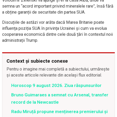
Volodimir Zelenski va ajunge și el la Casa Albă, unde va
semna un “acord important privind mineralele rare”, însă fără
a obține garanții de securitate din partea SUA.
Discuțiile de astăzi vor arăta dacă Marea Britanie poate
influența poziția SUA în privința Ucrainei și cum va evolua
cooperarea economică dintre cele două țări în contextul noii
administrații Trump.
Context și subiecte conexe
Pentru o imagine mai completă a subiectului, urmărește
și aceste articole relevante din același flux editorial.
Horoscop 9 august 2026. Ziua răspunsurilor
Bruno Guimaraes a semnat cu Arsenal, transfer
record de la Newcastle
Radu Miruță propune menținerea premierului și