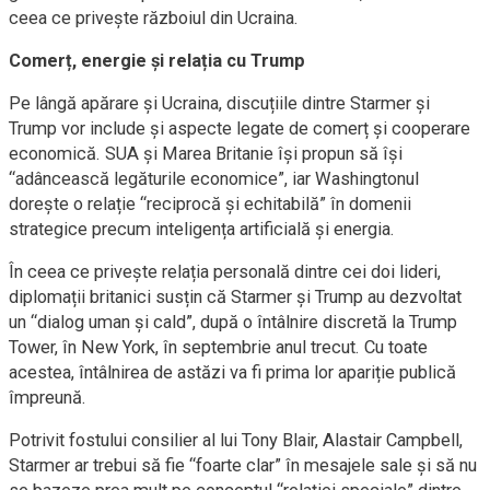
ceea ce privește războiul din Ucraina.
Comerț, energie și relația cu Trump
Pe lângă apărare și Ucraina, discuțiile dintre Starmer și
Trump vor include și aspecte legate de comerț și cooperare
economică. SUA și Marea Britanie își propun să își
“adâncească legăturile economice”, iar Washingtonul
dorește o relație “reciprocă și echitabilă” în domenii
strategice precum inteligența artificială și energia.
În ceea ce privește relația personală dintre cei doi lideri,
diplomații britanici susțin că Starmer și Trump au dezvoltat
un “dialog uman și cald”, după o întâlnire discretă la Trump
Tower, în New York, în septembrie anul trecut. Cu toate
acestea, întâlnirea de astăzi va fi prima lor apariție publică
împreună.
Potrivit fostului consilier al lui Tony Blair, Alastair Campbell,
Starmer ar trebui să fie “foarte clar” în mesajele sale și să nu