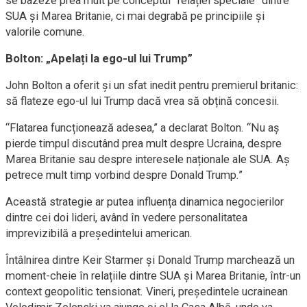
se bazeze prea mult pe conceptul “relației speciale” dintre
SUA și Marea Britanie, ci mai degrabă pe principiile și
valorile comune.
Bolton: „Apelați la ego-ul lui Trump”
John Bolton a oferit și un sfat inedit pentru premierul britanic:
să flateze ego-ul lui Trump dacă vrea să obțină concesii.
“Flatarea funcționează adesea,” a declarat Bolton. “Nu aș
pierde timpul discutând prea mult despre Ucraina, despre
Marea Britanie sau despre interesele naționale ale SUA. Aș
petrece mult timp vorbind despre Donald Trump.”
Această strategie ar putea influența dinamica negocierilor
dintre cei doi lideri, având în vedere personalitatea
imprevizibilă a președintelui american.
Întâlnirea dintre Keir Starmer și Donald Trump marchează un
moment-cheie în relațiile dintre SUA și Marea Britanie, într-un
context geopolitic tensionat. Vineri, președintele ucrainean