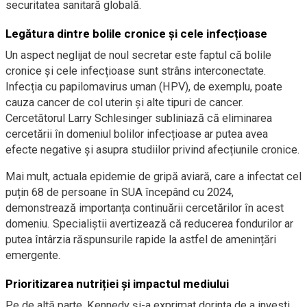
securitatea sanitară globală.
Legătura dintre bolile cronice și cele infecțioase
Un aspect neglijat de noul secretar este faptul că bolile
cronice și cele infecțioase sunt strâns interconectate.
Infecția cu papilomavirus uman (HPV), de exemplu, poate
cauza cancer de col uterin și alte tipuri de cancer.
Cercetătorul Larry Schlesinger subliniază că eliminarea
cercetării în domeniul bolilor infecțioase ar putea avea
efecte negative și asupra studiilor privind afecțiunile cronice.
Mai mult, actuala epidemie de gripă aviară, care a infectat cel
puțin 68 de persoane în SUA începând cu 2024,
demonstrează importanța continuării cercetărilor în acest
domeniu. Specialiștii avertizează că reducerea fondurilor ar
putea întârzia răspunsurile rapide la astfel de amenințări
emergente.
Prioritizarea nutriției și impactul mediului
Pe de altă parte, Kennedy și-a exprimat dorința de a investi