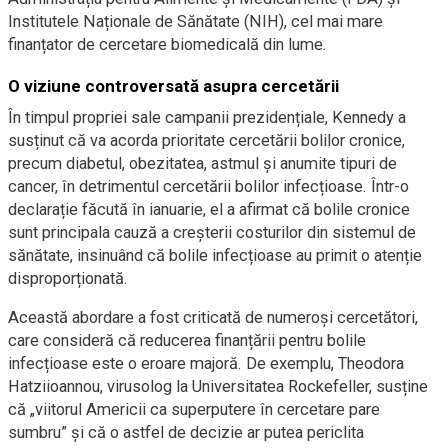
Institutele Naționale de Sănătate (NIH), cel mai mare
finanțator de cercetare biomedicală din lume.
O viziune controversată asupra cercetării
În timpul propriei sale campanii prezidențiale, Kennedy a
susținut că va acorda prioritate cercetării bolilor cronice,
precum diabetul, obezitatea, astmul și anumite tipuri de
cancer, în detrimentul cercetării bolilor infecțioase. Într-o
declarație făcută în ianuarie, el a afirmat că bolile cronice
sunt principala cauză a creșterii costurilor din sistemul de
sănătate, insinuând că bolile infecțioase au primit o atenție
disproporționată.
Această abordare a fost criticată de numeroși cercetători,
care consideră că reducerea finanțării pentru bolile
infecțioase este o eroare majoră. De exemplu, Theodora
Hatziioannou, virusolog la Universitatea Rockefeller, susține
că „viitorul Americii ca superputere în cercetare pare
sumbru” și că o astfel de decizie ar putea periclita