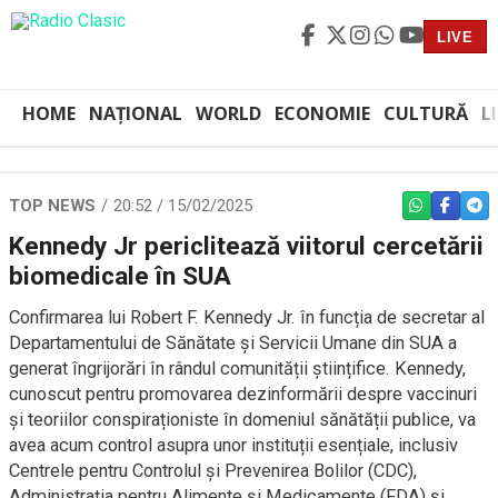
LIVE
HOME
NAȚIONAL
WORLD
ECONOMIE
CULTURĂ
L
TOP NEWS
20:52 / 15/02/2025
WHATSAPP
FACEBO
TEL
Kennedy Jr periclitează viitorul cercetării
biomedicale în SUA
Confirmarea lui Robert F. Kennedy Jr. în funcția de secretar al
Departamentului de Sănătate și Servicii Umane din SUA a
generat îngrijorări în rândul comunității științifice. Kennedy,
cunoscut pentru promovarea dezinformării despre vaccinuri
și teoriilor conspiraționiste în domeniul sănătății publice, va
avea acum control asupra unor instituții esențiale, inclusiv
Centrele pentru Controlul și Prevenirea Bolilor (CDC),
Administrația pentru Alimente și Medicamente (FDA) și