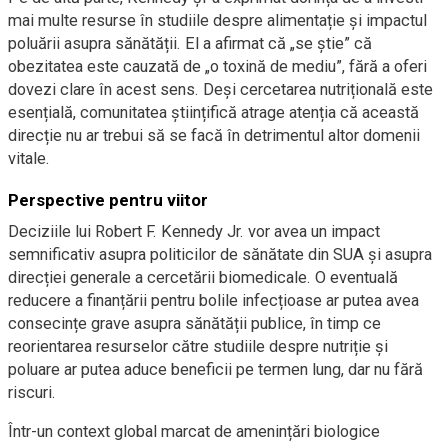
mai multe resurse în studiile despre alimentație și impactul
poluării asupra sănătății. El a afirmat că „se știe” că
obezitatea este cauzată de „o toxină de mediu”, fără a oferi
dovezi clare în acest sens. Deși cercetarea nutrițională este
esențială, comunitatea științifică atrage atenția că această
direcție nu ar trebui să se facă în detrimentul altor domenii
vitale.
Perspective pentru viitor
Deciziile lui Robert F. Kennedy Jr. vor avea un impact
semnificativ asupra politicilor de sănătate din SUA și asupra
direcției generale a cercetării biomedicale. O eventuală
reducere a finanțării pentru bolile infecțioase ar putea avea
consecințe grave asupra sănătății publice, în timp ce
reorientarea resurselor către studiile despre nutriție și
poluare ar putea aduce beneficii pe termen lung, dar nu fără
riscuri.
Într-un context global marcat de amenințări biologice