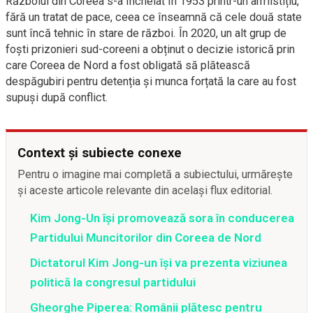
Războiul din Coreea s-a încheiat în 1953 printr-un armistițiu,
fără un tratat de pace, ceea ce înseamnă că cele două state
sunt încă tehnic în stare de război. În 2020, un alt grup de
foști prizonieri sud-coreeni a obținut o decizie istorică prin
care Coreea de Nord a fost obligată să plătească
despăgubiri pentru detenția și munca forțată la care au fost
supuși după conflict.
Context și subiecte conexe
Pentru o imagine mai completă a subiectului, urmărește
și aceste articole relevante din același flux editorial.
Kim Jong-Un își promovează sora în conducerea
Partidului Muncitorilor din Coreea de Nord
Dictatorul Kim Jong-un își va prezenta viziunea
politică la congresul partidului
Gheorghe Piperea: Românii plătesc pentru