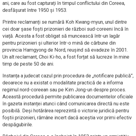
ani, care au fost capturați în timpul conflictului din Coreea,
desfășurat între 1950 și 1953.
Printre reclamanți se numără Koh Kwang-myun, unul dintre
cei doar șase foști prizonieri de război sud-coreeni încă în
viață. Acesta a fost obligat să muncească într-un lagăr
pentru prizonieri și ulterior într-o mină de cărbune din
provincia Hamgyong de Nord, reușind să evadeze în 2001.
Un alt reclamant, Choi Ki-ho, a fost forțat să lucreze în mine
timp de peste 50 de ani.
Instanța a judecat cazul prin procedura de „notificare publică”,
deoarece nu a existat o modalitate practică de a informa
regimul nord-coreean sau pe Kim Jong-un despre proces.
Această procedură permite publicarea documentelor oficiale
în gazeta instanței atunci când comunicarea directă nu este
posibilă. Deși hotărârea reprezintă o victorie juridică pentru
foștii prizonieri, rămâne incert dacă aceștia vor primi efectiv
despăgubirile.