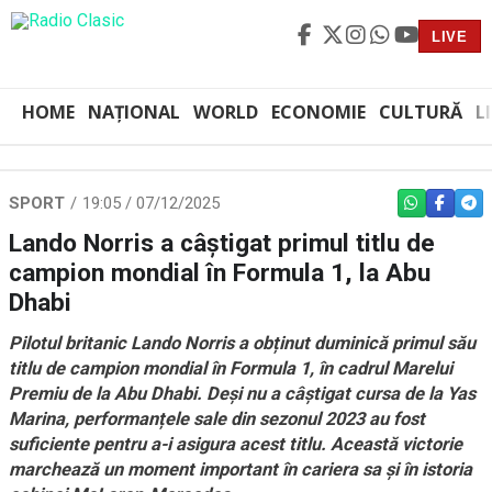
LIVE
HOME
NAȚIONAL
WORLD
ECONOMIE
CULTURĂ
L
SPORT
19:05 / 07/12/2025
WHATSAPP
FACEBO
TEL
Lando Norris a câştigat primul titlu de
campion mondial în Formula 1, la Abu
Dhabi
Pilotul britanic Lando Norris a obținut duminică primul său
titlu de campion mondial în Formula 1, în cadrul Marelui
Premiu de la Abu Dhabi. Deși nu a câștigat cursa de la Yas
Marina, performanțele sale din sezonul 2023 au fost
suficiente pentru a-i asigura acest titlu. Această victorie
marchează un moment important în cariera sa și în istoria