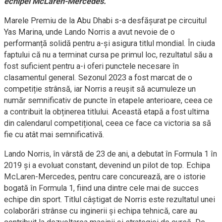
echipei McLaren-Mercedes.
Marele Premiu de la Abu Dhabi s-a desfășurat pe circuitul
Yas Marina, unde Lando Norris a avut nevoie de o
performanță solidă pentru a-și asigura titlul mondial. În ciuda
faptului că nu a terminat cursa pe primul loc, rezultatul său a
fost suficient pentru a-i oferi punctele necesare în
clasamentul general. Sezonul 2023 a fost marcat de o
competiție strânsă, iar Norris a reușit să acumuleze un
număr semnificativ de puncte în etapele anterioare, ceea ce
a contribuit la obținerea titlului. Această etapă a fost ultima
din calendarul competițional, ceea ce face ca victoria sa să
fie cu atât mai semnificativă.
Lando Norris, în vârstă de 23 de ani, a debutat în Formula 1 în
2019 și a evoluat constant, devenind un pilot de top. Echipa
McLaren-Mercedes, pentru care concurează, are o istorie
bogată în Formula 1, fiind una dintre cele mai de succes
echipe din sport. Titlul câștigat de Norris este rezultatul unei
colaborări strânse cu inginerii și echipa tehnică, care au