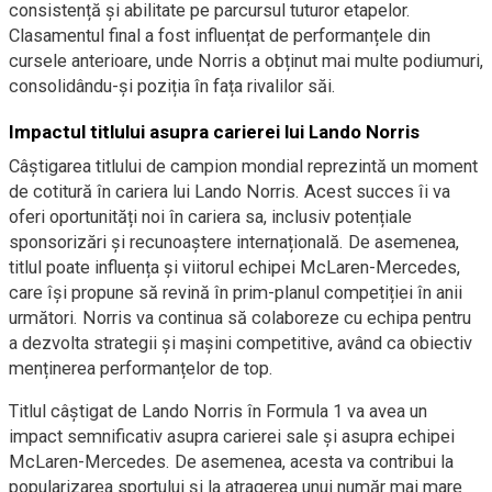
consistență și abilitate pe parcursul tuturor etapelor.
Clasamentul final a fost influențat de performanțele din
cursele anterioare, unde Norris a obținut mai multe podiumuri,
consolidându-și poziția în fața rivalilor săi.
Impactul titlului asupra carierei lui Lando Norris
Câștigarea titlului de campion mondial reprezintă un moment
de cotitură în cariera lui Lando Norris. Acest succes îi va
oferi oportunități noi în cariera sa, inclusiv potențiale
sponsorizări și recunoaștere internațională. De asemenea,
titlul poate influența și viitorul echipei McLaren-Mercedes,
care își propune să revină în prim-planul competiției în anii
următori. Norris va continua să colaboreze cu echipa pentru
a dezvolta strategii și mașini competitive, având ca obiectiv
menținerea performanțelor de top.
Titlul câștigat de Lando Norris în Formula 1 va avea un
impact semnificativ asupra carierei sale și asupra echipei
McLaren-Mercedes. De asemenea, acesta va contribui la
popularizarea sportului și la atragerea unui număr mai mare