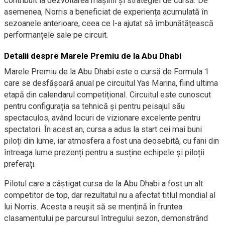
contribuit la dezvoltarea mașinii și strategiei de cursă. De
asemenea, Norris a beneficiat de experiența acumulată în
sezoanele anterioare, ceea ce l-a ajutat să îmbunătățească
performanțele sale pe circuit.
Detalii despre Marele Premiu de la Abu Dhabi
Marele Premiu de la Abu Dhabi este o cursă de Formula 1
care se desfășoară anual pe circuitul Yas Marina, fiind ultima
etapă din calendarul competițional. Circuitul este cunoscut
pentru configurația sa tehnică și pentru peisajul său
spectaculos, având locuri de vizionare excelente pentru
spectatori. În acest an, cursa a adus la start cei mai buni
piloți din lume, iar atmosfera a fost una deosebită, cu fani din
întreaga lume prezenți pentru a susține echipele și piloții
preferați.
Pilotul care a câștigat cursa de la Abu Dhabi a fost un alt
competitor de top, dar rezultatul nu a afectat titlul mondial al
lui Norris. Acesta a reușit să se mențină în fruntea
clasamentului pe parcursul întregului sezon, demonstrând