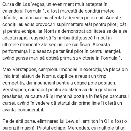
Cursa din Las Vegas, un eveniment mult așteptat în
calendarul Formula 1, a fost marcată de condiții meteo
dificile, cu ploi care au afectat aderența pe circuit. Aceste
condiții au adus provocări suplimentare atât pentru piloți, cât
și pentru echipe, iar Norris a demonstrat abilitatea sa de a se
adapta rapid, reușind să își îmbunătățească timpul în
ultimele momente ale sesiunii de calificări. Această
performanță îl plasează pe tânărul pilot în centrul atenției,
având șanse mari să obțină prima sa victorie în Formula 1.
Max Verstappen, campionul mondial în exercițiu, va pleca din
linia întâi alături de Norris, după ce a reușit un timp
competitiv, dar insuficient pentru a obține pole position.
Verstappen, cunoscut pentru abilitatea sa de a gestiona
presiunea, va căuta să își mențină poziția în față pe parcursul
cursei, având în vedere că startul din prima linie îi oferă un
avantaj considerabil.
Pe de altă parte, eliminarea lui Lewis Hamilton în Q1 a fost o
surpriză majoră. Pilotul echipei Mercedes, cu multiple titluri