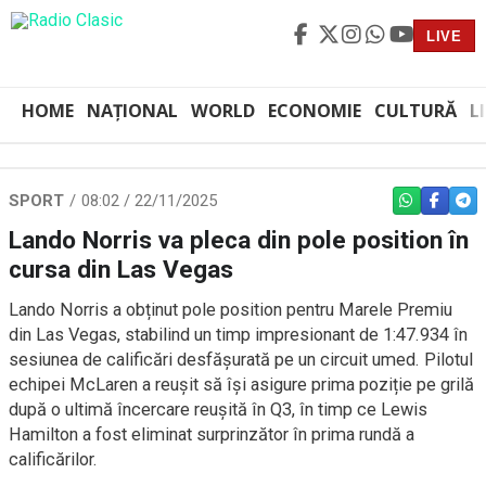
LIVE
HOME
NAȚIONAL
WORLD
ECONOMIE
CULTURĂ
L
SPORT
08:02 / 22/11/2025
WHATSAPP
FACEBO
TEL
Lando Norris va pleca din pole position în
cursa din Las Vegas
Lando Norris a obținut pole position pentru Marele Premiu
din Las Vegas, stabilind un timp impresionant de 1:47.934 în
sesiunea de calificări desfășurată pe un circuit umed. Pilotul
echipei McLaren a reușit să își asigure prima poziție pe grilă
după o ultimă încercare reușită în Q3, în timp ce Lewis
Hamilton a fost eliminat surprinzător în prima rundă a
calificărilor.