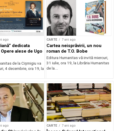
ni ago
CARTE
7 ani ago
liană” dedicata
Cartea neisprăvirii, un nou
 Opere alese de Ugo
roman de T.O. Bobe
Editura Humanitas vă invită miercuri,
31 iulie, ora 19, la Librăria Humanitas
anitas de la Cișmigiu va
de la...
uri, 4 decembrie, ora 19, la
ni ago
CARTE
7 ani ago