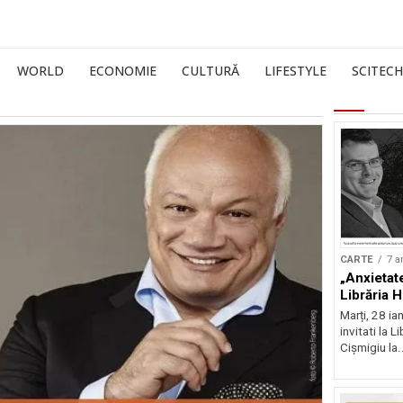
WORLD
ECONOMIE
CULTURĂ
LIFESTYLE
SCITECH
CARTE
7 a
„Anxietat
Librăria 
Marți, 28 ia
invitati la 
Cișmigiu la.