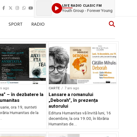
LIVE RADIO CLASIC FM
Youth Group - Forever Young
SPORT
RADIO
ni ago
CARTE
7 ani ago
ea” – în dezbatere la
Lansare a romanului
Humanitas
„Deborah”, în prezența
autorului
nuarie, ora 19, sunteti
Librăria Humanitas de la
Editura Humanitas vă învită luni, 16
..
decembrie, la ora 19.00, în librăria
Humanitas de...