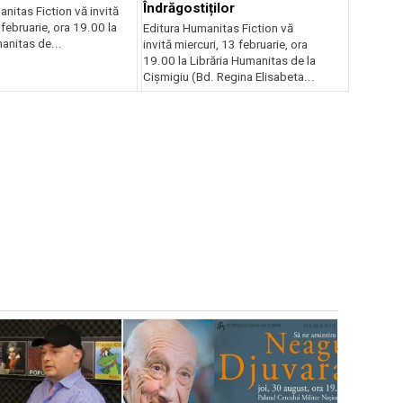
Îndrăgostiților
nitas Fiction vă invită
 februarie, ora 19.00 la
Editura Humanitas Fiction vă
anitas de...
invită miercuri, 13 februarie, ora
19.00 la Librăria Humanitas de la
Cișmigiu (Bd. Regina Elisabeta...
CARTE
8 a
fEstivalul
Libris