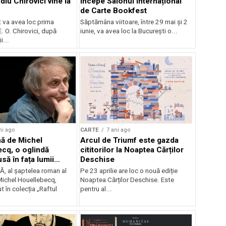
iu Chirovici vine la
Începe Salonul Internațional
de Carte Bookfest
 va avea loc prima
Săptămâna viitoare, între 29 mai și 2
E. O. Chirovici, după
iunie, va avea loc la București o...
i...
ni ago
CARTE
7 ani ago
ă de Michel
Arcul de Triumf este gazda
cq, o oglindă
cititorilor la Noaptea Cărților
să în fața lumii
Deschise
ane, din 15 mai în
 al șaptelea roman al
Pe 23 aprilie are loc o nouă ediție
 Michel Houellebecq,
Noaptea Cărților Deschise. Este
t în colecția „Raftul
pentru al...