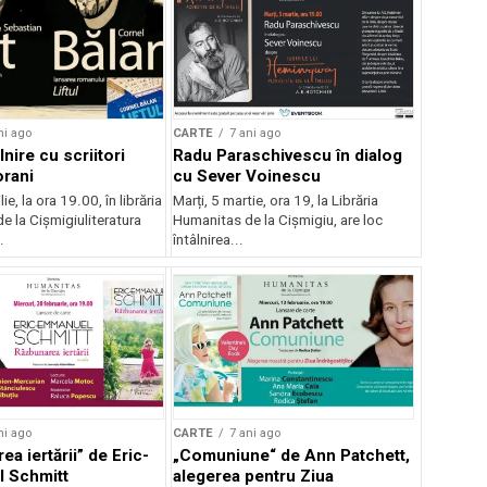
ni ago
CARTE
7 ani ago
lnire cu scriitori
Radu Paraschivescu în dialog
rani
cu Sever Voinescu
lie, la ora 19.00, în librăria
Marți, 5 martie, ora 19, la Librăria
e la Cișmigiuliteratura
Humanitas de la Cișmigiu, are loc
.
întâlnirea...
ni ago
CARTE
7 ani ago
a iertării” de Eric-
„Comuniune“ de Ann Patchett,
 Schmitt
alegerea pentru Ziua