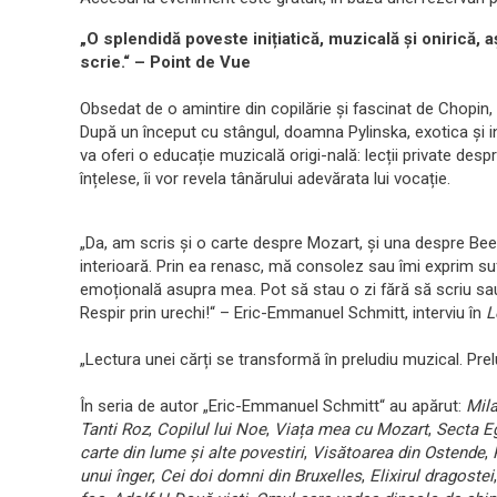
„O splendidă poveste inițiatică, muzicală și onirică
scrie.“ – Point de Vue
Obsedat de o amintire din copilărie și fascinat de Chopin
După un început cu stângul, doamna Pylinska, exotica și in
va oferi o educație muzicală origi-nală: lecții private desp
înțelese, îi vor revela tânărului adevărata lui vocație.
„Da, am scris și o carte despre Mozart, și una despre Be
interioară. Prin ea renasc, mă consolez sau îmi exprim sufe
emoțională asupra mea. Pot să stau o zi fără să scriu sau
Respir prin urechi!“ – Eric-Emmanuel Schmitt, interviu în
L
„Lectura unei cărți se transformă în preludiu muzical. Prel
În seria de autor „Eric-Emmanuel Schmitt“ au apărut:
Mila
Tanti Roz
,
Copilul lui Noe
,
Viața mea cu Mozart
,
Secta Eg
carte din lume și alte povestiri
,
Visătoarea din Ostende
,
unui înger
,
Cei doi domni din Bruxelles
,
Elixirul dragostei