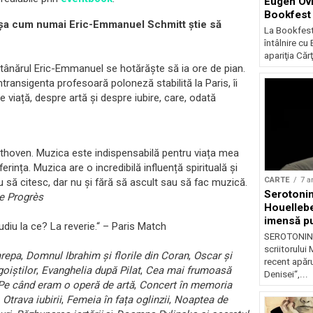
Eugen Ovid
Bookfest
, așa cum numai Eric-Emmanuel Schmitt știe să
La Bookfest
întâlnire cu 
apariţia Cărţi
, tânărul Eric-Emmanuel se hotărăște să ia ore de pian.
transigenta profesoară poloneză stabilită la Paris, îi
re viață, despre artă și despre iubire, care, odată
ethoven. Muzica este indispensabilă pentru viața mea
rința. Muzica are o incredibilă influență spirituală și
CARTE
7 a
 să citesc, dar nu și fără să ascult sau să fac muzică.
Serotonin
e Progrè
s
Houellebe
imensă pu
udiu la ce? La reverie.“ – Paris Match
contempor
SEROTONINĂ,
librării
scriitorului
repa
,
Domnul Ibrahim și florile din Coran
,
Oscar și
recent apăru
oiștilor
,
Evanghelia după Pilat
,
Cea mai frumoasă
Denisei“,...
Pe când eram o operă de artă
,
Concert în memoria
,
Otrava iubirii
,
Femeia în fața oglinzii
,
Noaptea de