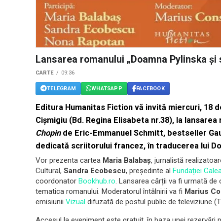
Lansarea romanului „Doamna Pylinska și s
CARTE
09:36
TELEGRAM
WHATSAPP
FACEBOOK
Editura Humanitas Fiction
vă invită
miercuri, 18 
Cișmigiu
(Bd. Regina Elisabeta nr.38), la lansarea
Chopin
de
Eric-Emmanuel Schmitt
, bestseller Ga
dedicată scriitorului francez, în traducerea lui D
Vor prezenta cartea
Maria Balabaș
, jurnalistă realizatoa
Cultural,
Sandra Ecobescu
, președinte al
Fundației Calea
coordonator
Bookhub.ro
. Lansarea cărții va fi urmată de
tematica romanului. Moderatorul întâlnirii va fi
Marius Co
emisiunii
Vizual
difuzată de postul public de televiziune (
Accesul la eveniment este gratuit, în baza unei rezervări p