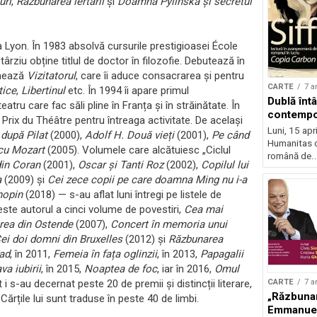
uri
,
Răzbunarea iertării
și
Doamna Pylinska și secretul
 Lyon. În 1983 absolvă cursurile prestigioasei École
ârziu obține titlul de doctor în filozofie. Debutează în
rmează
Vizitatorul
, care îi aduce consacrarea și pentru
CARTE
7 a
tice
,
Libertinul
etc. În 1994 îi apare primul
Dublă întâ
eatru care fac săli pline în Franța și în străinătate. În
contempo
x du Théâtre pentru întreaga activitate. De același
Luni, 15 apri
după Pilat
(2000),
Adolf H. Două vieți
(2001),
Pe când
Humanitas d
cu Mozart
(2005). Volumele care alcătuiesc „Ciclul
română de..
din Coran
(2001),
Oscar și Tanti Roz
(2002),
Copilul lui
a
(2009) și
Cei zece copii pe care doamna Ming nu i-a
Chopin
(2018) — s-au aflat luni întregi pe listele de
ste autorul a cinci volume de povestiri,
Cea mai
rea din Ostende
(2007),
Concert în memoria unui
ei doi domni din Bruxelles
(2012) și
Răzbunarea
ad
, în 2011,
Femeia în fața oglinzii
, în 2013,
Papagalii
va iubirii
, în 2015,
Noaptea de foc
, iar în 2016,
Omul
CARTE
7 a
i s-au decernat peste 20 de premii și distincții literare,
„Răzbunare
Cărțile lui sunt traduse în peste 40 de limbi.
Emmanuel