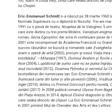
foc
,
Adolf H.Două vieți
,
Omul care vedea dincolo de chip
lui Chopin
.
Eric-Emmanuel Schmitt
s-a născut pe 28 martie 1960 la
Normale Supérieure cu o diplomă în filozofie. Trei ani mai t
1991 cu o piesă de teatru,
Noaptea de la Valognes
. Îi u
care este distins cu trei premii Molière,
Variațiuni enigma
roman,
Secta Egoiștilor
, dar scrie în continuare piese de t
2001 este recompensat de Academia Franceză cu Grand Pri
succes răsunător se bucură și romanele sale
Evanghelia 
eram o operă de artă
(2002), precum și eseul
Viața mea 
invizibilului“ —
Milarepa
(1997),
Domnul Ibrahim și florile 
Noe
(2004), L
uptătorul de sumo care nu se putea îngrăș
avut niciodată
(2012),
Doamna Pylinska și secretul lui 
bestselleruri din numeroase țari. Eric-Emmanuel Schmitt e
frumoasă carte din lume și alte povestiri
(2006),
Visătoa
înger
(2010), distins cu Premiul Goncourt pentru nuvelă,
C
iertării
(2017). În 2008 publică romanul
Ulysse from Bagd
din Piața Arezzo
, în 2014, dipticul
Elixirul dragostei
și
Otra
care vedea dincolo de chipuri
. Lui Eric-Emmanuel Schmitt 
în 2001 primind titlul de Chevalier des Arts et des Lettres. 