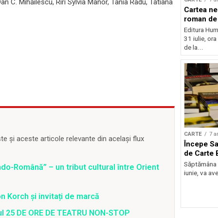
Dan C. Mihăilescu, Riri Sylvia Manor, Tania Radu, Tatiana
Cartea nei
roman de 
Editura Huma
31 iulie, or
de la...
CARTE
7 a
 și aceste articole relevante din același flux
Începe Sa
de Carte 
Săptămâna vi
o-Română” – un tribut cultural între Orient
iunie, va ave
 Korch și invitați de marcă
valul 25 DE ORE DE TEATRU NON-STOP