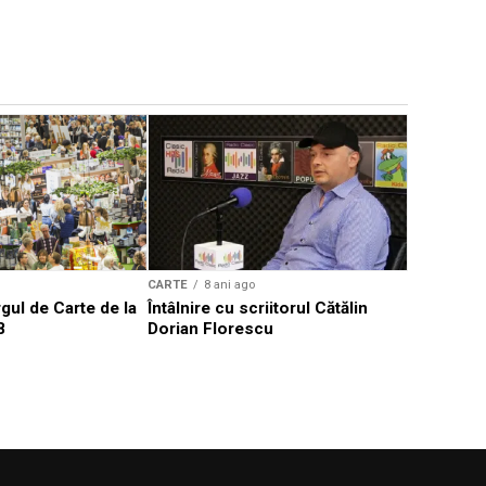
CARTE
8 a
Să ne ami
102 ani de
CARTE
8 ani ago
gul de Carte de la
Întâlnire cu scriitorul Cătălin
8
Dorian Florescu