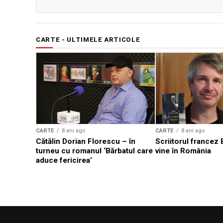
CARTE - ULTIMELE ARTICOLE
CARTE
8 ani ago
CARTE
8 ani ago
Cătălin Dorian Florescu – în
Scriitorul francez E
turneu cu romanul ‘Bărbatul care
vine în România
aduce fericirea’