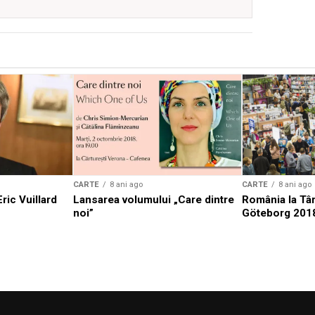
CARTE
8 ani ago
CARTE
8 ani ago
ric Vuillard
Lansarea volumului „Care dintre
România la Târ
noi”
Göteborg 201