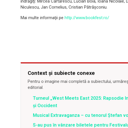
îndrăgiţi: Mircea Cărtărescu, Lucian Boia, Ioana Nicolaie, 
Niculescu, Jan Cornelius, Cristian Pătrăşconiu.
Mai multe informaţii pe
http://www.bookfest.ro/
Context și subiecte conexe
Pentru o imagine mai completă a subiectului, urmărește
editorial.
Turneul „West Meets East 2025: Rapsodie Ind
și Occident
Musical Extravaganza – cu tenorul Ștefan von
S-au pus în vânzare biletele pentru Festi