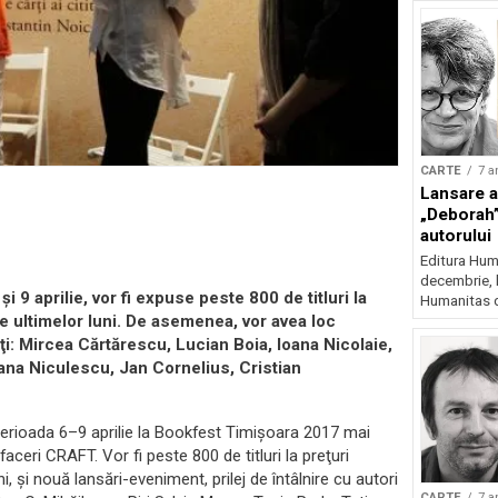
CARTE
7 a
Lansare a
„Deborah”
autorului
Editura Huma
decembrie, l
i 9 aprilie, vor fi expuse peste 800 de titluri la
Humanitas d
ile ultimelor luni. De asemenea, vor avea loc
iţi: Mircea Cărtărescu, Lucian Boia, Ioana Nicolaie,
iana Niculescu, Jan Cornelius, Cristian
perioada 6–9 aprilie la Bookfest Timişoara 2017 mai
aceri CRAFT. Vor fi peste 800 de titluri la preţuri
ni, şi nouă lansări-eveniment, prilej de întâlnire cu autori
CARTE
7 a