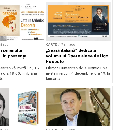
ni ago
CARTE
7 ani ago
 romanului
„Seară italiană” dedicata
, în prezența
volumului Opere alese de Ugo
Foscolo
nitas vă învită luni, 16
Librăria Humanitas de la Cișmigiu va
a ora 19.00, în librăria
invita miercuri, 4 decembrie, ora 19, la
e...
lansarea...
ni ago
CARTE
7 ani ago