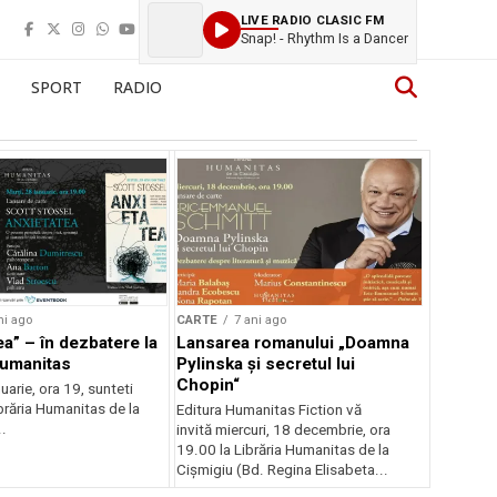
LIVE RADIO CLASIC FM
Snap! - Rhythm Is a Dancer
SPORT
RADIO
ni ago
CARTE
7 ani ago
ea” – în dezbatere la
Lansarea romanului „Doamna
Humanitas
Pylinska și secretul lui
Chopin“
nuarie, ora 19, sunteti
Librăria Humanitas de la
Editura Humanitas Fiction vă
..
invită miercuri, 18 decembrie, ora
19.00 la Librăria Humanitas de la
Cișmigiu (Bd. Regina Elisabeta...