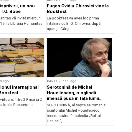
sprăvirii, un nou
Eugen Ovidiu Chirovici vine la
T.O. Bobe
Bookfest
nitas vă invită miercuri,
La Bookfest va avea loc prima
a 19, la Librăria Humanitas
întâlnire cu E. O. Chirovici, după
apariţia Cărţii...
ni ago
CARTE
7 ani ago
lonul Internațional
Serotonină de Michel
Bookfest
Houellebecq, o oglindă
imensă pusă în fața lumii
itoare, între 29 mai și 2
contemporane, din 15 mai în
a loc la București o...
SEROTONINĂ, al șaptelea roman al
librării
scriitorului Michel Houellebecq,
recent apărut în colecția „Raftul
Denisei“,...