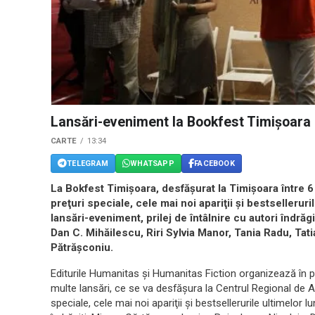
Lansări-eveniment la Bookfest Timişoara
CARTE
13:34
TELEGRAM
WHATSAPP
FACEBOOK
La Bokfest Timişoara, desfăşurat la Timişoara între 6 ş
preţuri speciale, cele mai noi apariţii şi bestsellerur
lansări-eveniment, prilej de întâlnire cu autori îndrăg
Dan C. Mihăilescu, Riri Sylvia Manor, Tania Radu, Tat
Pătrăşconiu.
Editurile Humanitas şi Humanitas Fiction organizează în 
multe lansări, ce se va desfăşura la Centrul Regional de Af
speciale, cele mai noi apariţii şi bestsellerurile ultimelor lu