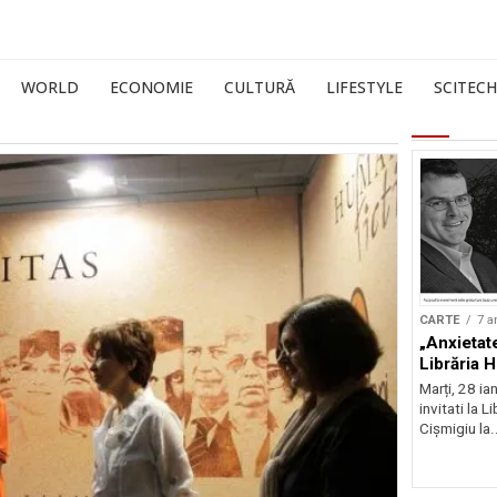
WORLD
ECONOMIE
CULTURĂ
LIFESTYLE
SCITECH
CARTE
7 a
„Anxietat
Librăria 
Marți, 28 ia
invitati la 
Cișmigiu la.