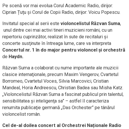
Pe scenă vor mai evolua Corul Academic Radio, dirijor:
Ciprian Țuțu și Corul de Copii Radio, dirijor: Voicu Popescu.
Invitatul special al serii este
violoncelistul Răzvan Suma
,
unul dintre cei mai activi tineri muzicieni români, cu un
repertoriu cuprinzător, realizat în sute de recitaluri şi
concerte susţinute în întreaga lume, care va interpreta
Concertul nr. 1 în do major pentru violoncel și orchestră
de
Haydn.
Răzvan Suma a colaborat cu nume importante ale muzicii
clasice internaţionale, precum Maxim Vengerov, Cvartetul
Borromeo, Cvartetul Voces, Silvia Marcovici, Cristian
Mandeal, Horia Andreescu, Christian Badea sau Misha Katz.
„Violoncelistul Răzvan Suma a fascinat publicul prin talentul,
sensibilitatea şi inteligenţa sa” – astfel îl caracteriza
renumita publicaţie germană „Das Orchester” pe tânărul
violoncelist român.
Cel de-al doilea concert al Orchestrei Naționale Radio