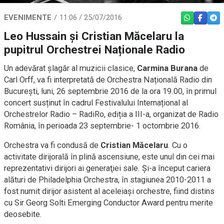
EVENIMENTE
11:06 / 25/07/2016
WHATSAPP
FACEBO
TEL
Leo Hussain și Cristian Măcelaru la
pupitrul Orchestrei Naționale Radio
Un adevărat șlagăr al muzicii clasice,
Carmina Burana
de
Carl Orff, va fi interpretată de Orchestra Națională Radio din
București, luni, 26 septembrie 2016 de la ora 19.00, în primul
concert susținut în cadrul Festivalului Internațional al
Orchestrelor Radio – RadiRo, ediția a III-a, organizat de Radio
România, în perioada 23 septembrie- 1 octombrie 2016.
Orchestra va fi condusă de
Cristian Măcelaru
. Cu o
activitate dirijorală în plină ascensiune, este unul din cei mai
reprezentativi dirijori ai generaţiei sale. Şi-a început cariera
alături de Philadelphia Orchestra, în stagiunea 2010-2011 a
fost numit dirijor asistent al aceleiaşi orchestre, fiind distins
cu Sir Georg Solti Emerging Conductor Award pentru merite
deosebite.