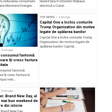
ru reducerea consumului
lăsând ţara în întuneric Reţeaua
ate Ministerul Energiei...
electrică a Cubei...
TOP NEWS
3 ore ago
Capital One a închis conturile
Trump Organization din motive
legate de spălarea banilor
Capital One a închis conturile Trump
Organization din motive legate de
spălarea banilor Capital...
3 ore ago
a consumul fantomă:
care îți cresc factura
itate
consumul fantomă:
e îți cresc factura la
pul verii,...
3 ore ago
n: Brand New Day, al
l mai bun weekend de
e din istorie
: Brand New Day