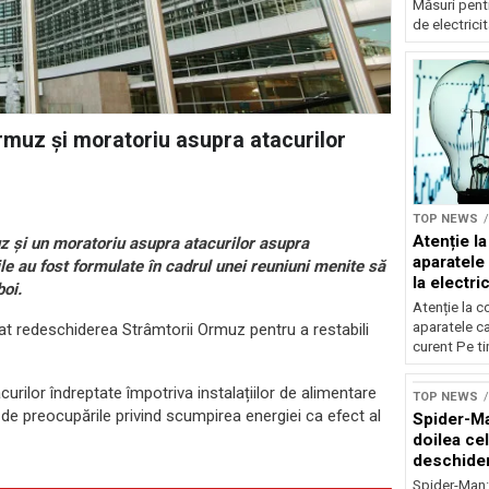
Măsuri pent
de electricit
rmuz și moratoriu asupra atacurilor
TOP NEWS
Atenție l
z și un moratoriu asupra atacurilor asupra
aparatele 
ile au fost formulate în cadrul unei reuniuni menite să
la electric
oi.
Atenție la 
aparatele car
itat redeschiderea Strâmtorii Ormuz pentru a restabili
curent Pe tim
curilor îndreptate împotriva instalațiilor de alimentare
TOP NEWS
ă de preocupările privind scumpirea energiei ca efect al
Spider-Ma
doilea ce
deschider
Spider-Man