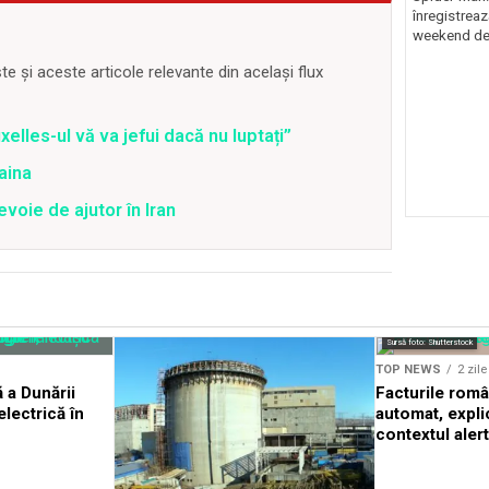
înregistreaz
weekend de 
 și aceste articole relevante din același flux
lles-ul vă va jefui dacă nu luptați”
aina
voie de ajutor în Iran
Sursă foto: Shutterstock
TOP NEWS
2 zil
 a Dunării
Facturile româ
lectrică în
automat, expli
contextul aler