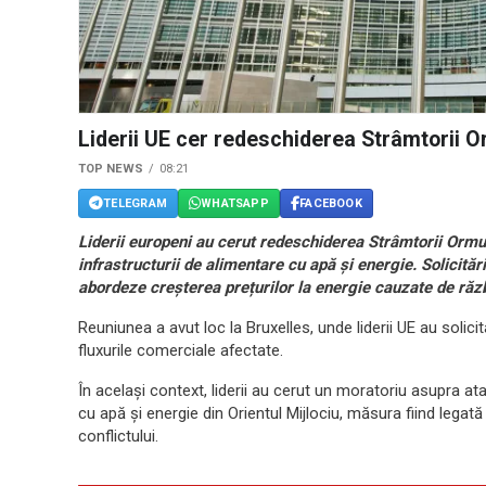
Liderii UE cer redeschiderea Strâmtorii O
TOP NEWS
08:21
TELEGRAM
WHATSAPP
FACEBOOK
Liderii europeni au cerut redeschiderea Strâmtorii Ormu
infrastructurii de alimentare cu apă și energie. Solicităr
abordeze creșterea prețurilor la energie cauzate de răzb
Reuniunea a avut loc la Bruxelles, unde liderii UE au solic
fluxurile comerciale afectate.
În același context, liderii au cerut un moratoriu asupra ata
cu apă și energie din Orientul Mijlociu, măsura fiind legat
conflictului.