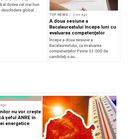
ă al doilea cel mai bun
deschidere global...
TOP NEWS
3 ore ago
A doua sesiune a
Bacalaureatului începe luni cu
evaluarea competenţelor
Începe a doua sesiune a
Bacalaureatului, cu evaluarea
competenţelor Peste 33.000 de
candidaţi s-au...
TOP NEWS
e ago
Ion Ilies
nilor nu vor crește
de la dece
că șeful ANRE în
apropiațil
tei energetice