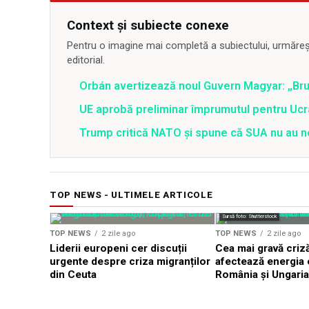
Context și subiecte conexe
Pentru o imagine mai completă a subiectului, urmărește
editorial.
Orbán avertizează noul Guvern Magyar: „Bruxe
UE aprobă preliminar împrumutul pentru Ucr
Trump critică NATO și spune că SUA nu au ne
TOP NEWS - ULTIMELE ARTICOLE
Sursă foto: Shutterstock
TOP NEWS
2 zile ago
TOP NEWS
2 zile ago
Liderii europeni cer discuții
Cea mai gravă criză
urgente despre criza migranților
afectează energia e
din Ceuta
România și Ungaria