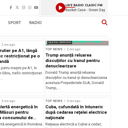
LIVE RADIO CLASIC FM
Basket Case - Green Day
SPORT
RADIO
Sursă foto: Shutterstock
2 ore ago
TOP NEWS
2 ore ago
rutier pe A1, lângă
Trump anunță reluarea
fic restricționat pe o
discuțiilor cu Iranul pentru
andă
denuclearizare
patru mașini pe A1, în
Donald Trump anunță reluarea
 Sibiu, trafic restricționat
discuțiilor cu Iranul și denuclearizarea
..
acestuia Președintele SUA, Donald
Trump,...
3 ore ago
TOP NEWS
3 ore ago
lertă energetică în
Cuba, cufundată în întuneric
Măsuri pentru
după cedarea reţelei electrice
a consumului de
naţionale
ate
rtă energetică în România:
Reţeaua electrică a Cubei a cedat,