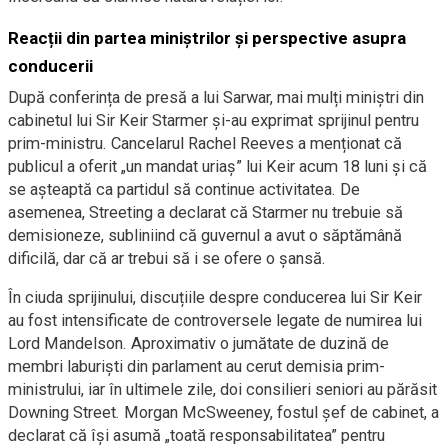
Reacții din partea miniștrilor și perspective asupra
conducerii
După conferința de presă a lui Sarwar, mai mulți miniștri din
cabinetul lui Sir Keir Starmer și-au exprimat sprijinul pentru
prim-ministru. Cancelarul Rachel Reeves a menționat că
publicul a oferit „un mandat uriaș” lui Keir acum 18 luni și că
se așteaptă ca partidul să continue activitatea. De
asemenea, Streeting a declarat că Starmer nu trebuie să
demisioneze, subliniind că guvernul a avut o săptămână
dificilă, dar că ar trebui să i se ofere o șansă.
În ciuda sprijinului, discuțiile despre conducerea lui Sir Keir
au fost intensificate de controversele legate de numirea lui
Lord Mandelson. Aproximativ o jumătate de duzină de
membri laburiști din parlament au cerut demisia prim-
ministrului, iar în ultimele zile, doi consilieri seniori au părăsit
Downing Street. Morgan McSweeney, fostul șef de cabinet, a
declarat că își asumă „toată responsabilitatea” pentru