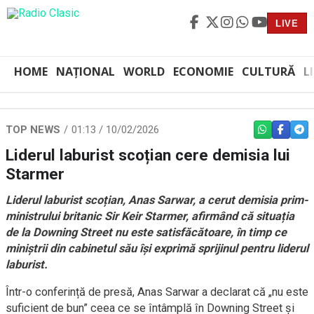
LIVE
HOME
NAȚIONAL
WORLD
ECONOMIE
CULTURĂ
L
TOP NEWS
01:13 / 10/02/2026
WHATSAPP
FACEBO
TEL
Liderul laburist scoțian cere demisia lui
Starmer
Liderul laburist scoțian, Anas Sarwar, a cerut demisia prim-
ministrului britanic Sir Keir Starmer, afirmând că situația
de la Downing Street nu este satisfăcătoare, în timp ce
miniștrii din cabinetul său își exprimă sprijinul pentru liderul
laburist.
Într-o conferință de presă, Anas Sarwar a declarat că „nu este
suficient de bun” ceea ce se întâmplă în Downing Street și