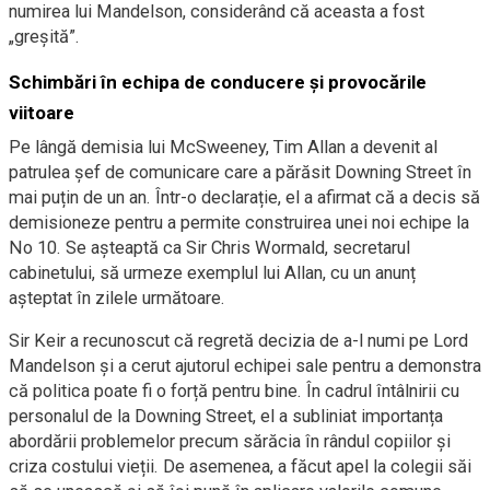
numirea lui Mandelson, considerând că aceasta a fost
„greșită”.
Schimbări în echipa de conducere și provocările
viitoare
Pe lângă demisia lui McSweeney, Tim Allan a devenit al
patrulea șef de comunicare care a părăsit Downing Street în
mai puțin de un an. Într-o declarație, el a afirmat că a decis să
demisioneze pentru a permite construirea unei noi echipe la
No 10. Se așteaptă ca Sir Chris Wormald, secretarul
cabinetului, să urmeze exemplul lui Allan, cu un anunț
așteptat în zilele următoare.
Sir Keir a recunoscut că regretă decizia de a-l numi pe Lord
Mandelson și a cerut ajutorul echipei sale pentru a demonstra
că politica poate fi o forță pentru bine. În cadrul întâlnirii cu
personalul de la Downing Street, el a subliniat importanța
abordării problemelor precum sărăcia în rândul copiilor și
criza costului vieții. De asemenea, a făcut apel la colegii săi