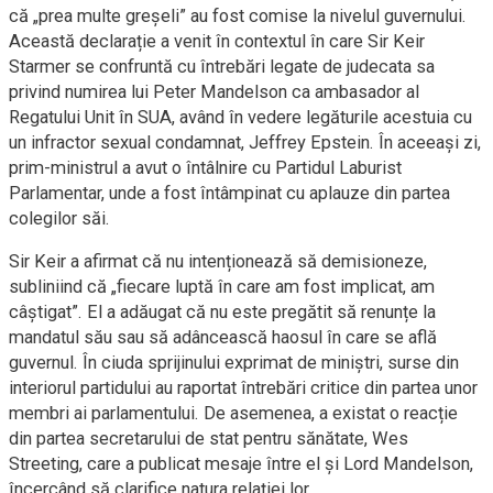
că „prea multe greșeli” au fost comise la nivelul guvernului.
Această declarație a venit în contextul în care Sir Keir
Starmer se confruntă cu întrebări legate de judecata sa
privind numirea lui Peter Mandelson ca ambasador al
Regatului Unit în SUA, având în vedere legăturile acestuia cu
un infractor sexual condamnat, Jeffrey Epstein. În aceeași zi,
prim-ministrul a avut o întâlnire cu Partidul Laburist
Parlamentar, unde a fost întâmpinat cu aplauze din partea
colegilor săi.
Sir Keir a afirmat că nu intenționează să demisioneze,
subliniind că „fiecare luptă în care am fost implicat, am
câștigat”. El a adăugat că nu este pregătit să renunțe la
mandatul său sau să adâncească haosul în care se află
guvernul. În ciuda sprijinului exprimat de miniștri, surse din
interiorul partidului au raportat întrebări critice din partea unor
membri ai parlamentului. De asemenea, a existat o reacție
din partea secretarului de stat pentru sănătate, Wes
Streeting, care a publicat mesaje între el și Lord Mandelson,
încercând să clarifice natura relației lor.