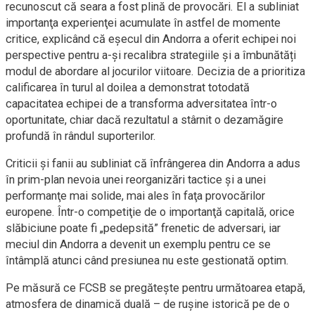
recunoscut că seara a fost plină de provocări. El a subliniat
importanţa experienţei acumulate în astfel de momente
critice, explicând că eșecul din Andorra a oferit echipei noi
perspective pentru a-şi recalibra strategiile și a îmbunătăți
modul de abordare al jocurilor viitoare. Decizia de a prioritiza
calificarea în turul al doilea a demonstrat totodată
capacitatea echipei de a transforma adversitatea într-o
oportunitate, chiar dacă rezultatul a stârnit o dezamăgire
profundă în rândul suporterilor.
Criticii și fanii au subliniat că înfrângerea din Andorra a adus
în prim-plan nevoia unei reorganizări tactice și a unei
performanţe mai solide, mai ales în faţa provocărilor
europene. Într-o competiţie de o importanţă capitală, orice
slăbiciune poate fi „pedepsită” frenetic de adversari, iar
meciul din Andorra a devenit un exemplu pentru ce se
întâmplă atunci când presiunea nu este gestionată optim.
Pe măsură ce FCSB se pregăteşte pentru următoarea etapă,
atmosfera de dinamică duală – de rușine istorică pe de o