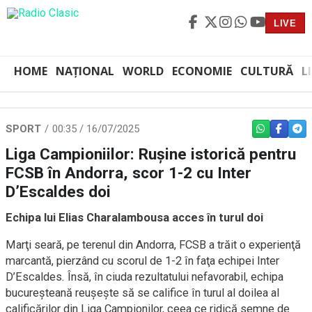
LIVE
HOME
NAȚIONAL
WORLD
ECONOMIE
CULTURĂ
L
SPORT
00:35 / 16/07/2025
WHATSAPP
FACEBO
TEL
Liga Campioniilor: Ruşine istorică pentru
FCSB în Andorra, scor 1-2 cu Inter
D’Escaldes doi
Echipa lui Elias Charalambousa acces în turul doi
Marţi seară, pe terenul din Andorra, FCSB a trăit o experienţă
marcantă, pierzând cu scorul de 1-2 în faţa echipei Inter
D’Escaldes. Însă, în ciuda rezultatului nefavorabil, echipa
bucureșteană reuşeşte să se califice în turul al doilea al
calificărilor din Liga Campionilor, ceea ce ridică semne de