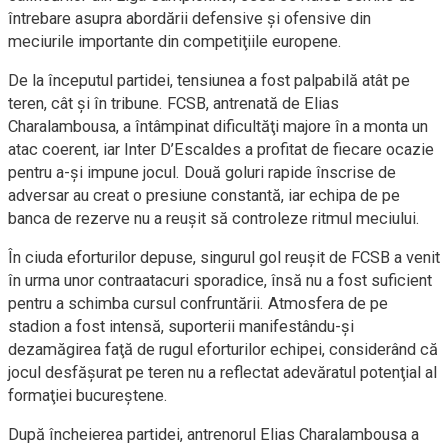
întrebare asupra abordării defensive și ofensive din
meciurile importante din competiţiile europene.
De la începutul partidei, tensiunea a fost palpabilă atât pe
teren, cât şi în tribune. FCSB, antrenată de Elias
Charalambousa, a întâmpinat dificultăţi majore în a monta un
atac coerent, iar Inter D’Escaldes a profitat de fiecare ocazie
pentru a-şi impune jocul. Două goluri rapide înscrise de
adversar au creat o presiune constantă, iar echipa de pe
banca de rezerve nu a reuşit să controleze ritmul meciului.
În ciuda eforturilor depuse, singurul gol reuşit de FCSB a venit
în urma unor contraatacuri sporadice, însă nu a fost suficient
pentru a schimba cursul confruntării. Atmosfera de pe
stadion a fost intensă, suporterii manifestându-şi
dezamăgirea faţă de rugul eforturilor echipei, considerând că
jocul desfăşurat pe teren nu a reflectat adevăratul potenţial al
formaţiei bucureştene.
După încheierea partidei, antrenorul Elias Charalambousa a