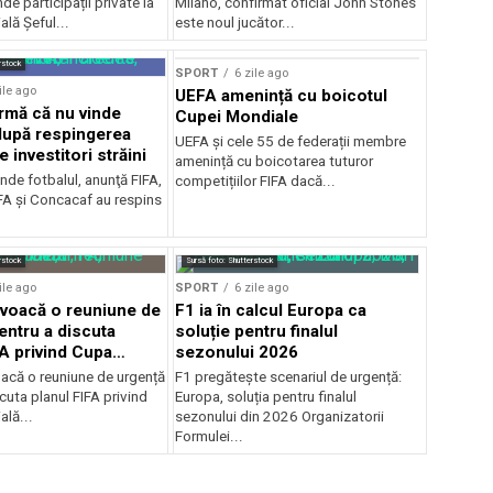
de participații private la
Milano, confirmat oficial John Stones
lă Șeful...
este noul jucător...
rstock
SPORT
6 zile ago
ile ago
UEFA amenință cu boicotul
irmă că nu vinde
Cupei Mondiale
 după respingerea
UEFA și cele 55 de federații membre
e investitori străini
amenință cu boicotarea tuturor
nde fotbalul, anunţă FIFA,
competițiilor FIFA dacă...
A şi Concacaf au respins
rstock
Sursă foto: Shutterstock
ile ago
SPORT
6 zile ago
voacă o reuniune de
F1 ia în calcul Europa ca
entru a discuta
soluție pentru finalul
FA privind Cupa
sezonului 2026
că o reuniune de urgență
F1 pregătește scenariul de urgență:
cuta planul FIFA privind
Europa, soluția pentru finalul
lă...
sezonului din 2026 Organizatorii
Formulei...