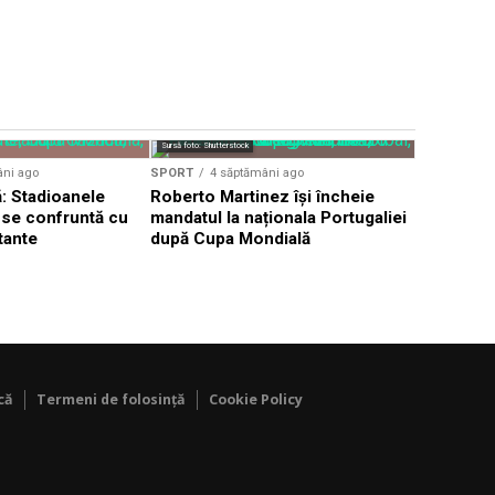
Sursă foto: Shutterstock
SPORT
4 s
âni ago
SPORT
4 săptămâni ago
Kylian Mb
: Stadioanele
Roberto Martinez își încheie
acuzațiile
i se confruntă cu
mandatul la naționala Portugaliei
paraguaye
tante
după Cupa Mondială
că
Termeni de folosință
Cookie Policy