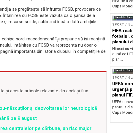
FIFA de a vin
Cupa Mondia
ndija se pregătește să înfrunte FCSB, provocare ce
e. Întâlnirea cu FCSB este văzută ca o șansă de a
Sursă foto: Shutte
e și resurse solide, subliniind încă o dată ambițiile
SPORT
5 z
FIFA reaf
fotbalul,
e, echipa nord-macedoneană își propune să își mențină
planului d
rneului. Întâlnirea cu FCSB va reprezenta nu doar o
Nimeni nu vi
pagină importantă din istoria clubului în competițiile de
după ce UEF
plan...
Sursă foto: Shutte
SPORT
6 z
UEFA con
urgență p
 și aceste articole relevante din același flux
planul FI
Mondială
UEFA convoa
pentru a dis
ou-născuților și dezvoltarea lor neurologică
Cupa Mondia
 până pe 9 august
rea centralelor pe cărbune, un risc major