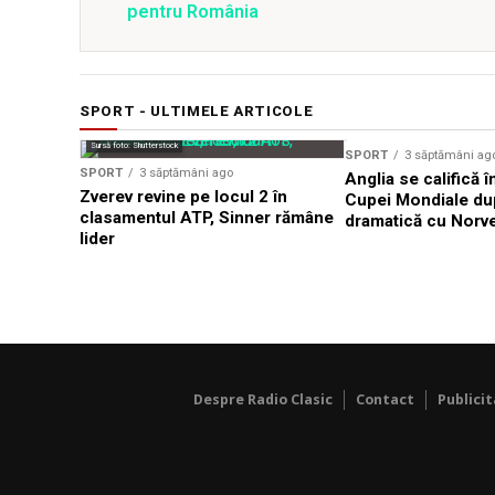
pentru România
SPORT - ULTIMELE ARTICOLE
Sursă foto: Shutterstock
SPORT
3 săptămâni ag
SPORT
3 săptămâni ago
Anglia se califică î
Zverev revine pe locul 2 în
Cupei Mondiale dup
clasamentul ATP, Sinner rămâne
dramatică cu Norv
lider
Despre Radio Clasic
Contact
Publici