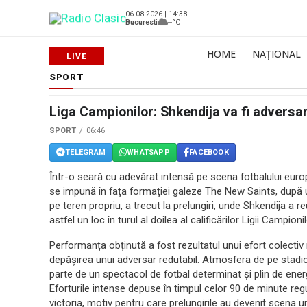
06.08.2026 | 14:38
Bucuresti
--°C
HOME
NAȚIONAL
SPORT
Liga Campionilor: Shkendija va fi adversar
SPORT
06:46
TELEGRAM
WHATSAPP
FACEBOOK
Într-o seară cu adevărat intensă pe scena fotbalului eu
se impună în fața formației galeze The New Saints, după u
pe teren propriu, a trecut la prelungiri, unde Shkendija a r
astfel un loc în turul al doilea al calificărilor Ligii Campionil
Performanța obținută a fost rezultatul unui efort colectiv r
depășirea unui adversar redutabil. Atmosfera de pe stadion
parte de un spectacol de fotbal determinat și plin de energi
Eforturile intense depuse în timpul celor 90 de minute reg
victoria, motiv pentru care prelungirile au devenit scena 