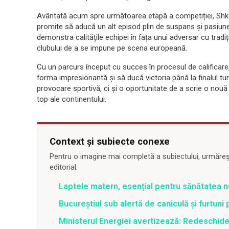
Avântată acum spre următoarea etapă a competiției, Shke
promite să aducă un alt episod plin de suspans și pasiun
demonstra calitățile echipei în fața unui adversar cu tradiți
clubului de a se impune pe scena europeană.
Cu un parcurs început cu succes în procesul de calificar
forma impresionantă și să ducă victoria până la finalul tu
provocare sportivă, ci și o oportunitate de a scrie o nouă 
top ale continentului.
Context și subiecte conexe
Pentru o imagine mai completă a subiectului, urmărește
editorial.
Laptele matern, esențial pentru sănătatea n
Bucureștiul sub alertă de caniculă și furtuni
Ministerul Energiei avertizează: Redeschide