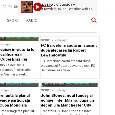
LIVE RADIO CLASIC FM
Crowded House - Weather With You
SPORT
RADIO
rstock
SPORT
2 zile ago
ore ago
FC Barcelona caută un atacant
cisiv în victoria lui
după plecarea lui Robert
calificarea în
Lewandowski
 Cupei Braziliei
FC Barcelona caută atacant după
ibuie decisiv la
plecarea lui Robert Lewandowski FC
ui Santos în sferturile
Barcelona se află în...
iei Neymar a avut...
rstock
Sursă foto: Shutterstock
ile ago
SPORT
5 zile ago
renunță la planul
John Stones, noul fundaș al
vinde participații
echipei Inter Milano, după un
a Cupa Mondială
deceniu la Manchester City
unță retragerea planului
Transferul lui John Stones la Inter