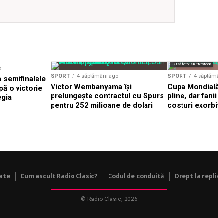
Sursă foto: Shutterstock
o
SPORT
4 săptămâni ago
SPORT
4 săptăm
n semifinalele
Victor Wembanyama își
Cupa Mondială
ă o victorie
prelungește contractul cu Spurs
pline, dar fani
egia
pentru 252 milioane de dolari
costuri exorbi
tate
Cum ascult Radio Clasic?
Codul de conduită
Drept la repli
© Radio Clasic, 2026