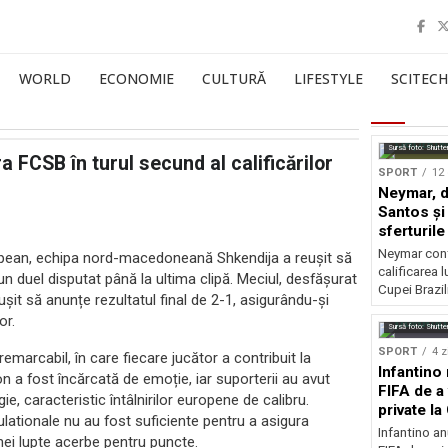
WORLD
ECONOMIE
CULTURĂ
LIFESTYLE
SCITECH
Sursă foto: Shutte
a FCSB în turul secund al calificărilor
SPORT
12 
Neymar, de
Santos și 
sferturile
Neymar contr
ropean, echipa nord-macedoneană Shkendija a reușit să
calificarea l
n duel disputat până la ultima clipă. Meciul, desfășurat
Cupei Brazil
eușit să anunțe rezultatul final de 2-1, asigurându-și
or.
Sursă foto: Shutte
SPORT
4 z
emarcabil, în care fiecare jucător a contribuit la
Infantino 
 a fost încărcată de emoție, iar suporterii au avut
FIFA de a 
e, caracteristic întâlnirilor europene de calibru.
private l
ulationale nu au fost suficiente pentru a asigura
Infantino an
unei lupte acerbe pentru puncte.