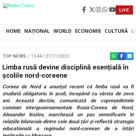
LIVE
HOME
NAȚIONAL
WORLD
ECONOMIE
CULTURĂ
L
TOP NEWS
15:44 / 27/11/2025
WHATSAPP
FACEBO
TEL
Limba rusă devine disciplină esențială în
școlile nord-coreene
Coreea de Nord a anunțat recent că limba rusă va fi
studiată obligatoriu în școli, începând cu vârsta de zece
ani. Această decizie, comunicată de copreședintele
comisiei interguvernamentale Rusia-Coreea de Nord,
Alexander Kozlov, marchează un pas semnificativ în
relațiile bilaterale dintre cele două țări și reflectă strategia
educatională a regimului nord-coreean de a întări
legăturile cu Moscova.