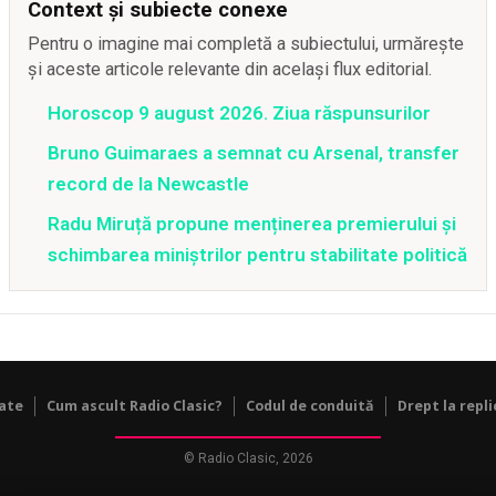
Context și subiecte conexe
Pentru o imagine mai completă a subiectului, urmărește
și aceste articole relevante din același flux editorial.
Horoscop 9 august 2026. Ziua răspunsurilor
Bruno Guimaraes a semnat cu Arsenal, transfer
record de la Newcastle
Radu Miruță propune menținerea premierului și
schimbarea miniștrilor pentru stabilitate politică
tate
Cum ascult Radio Clasic?
Codul de conduită
Drept la repli
© Radio Clasic, 2026