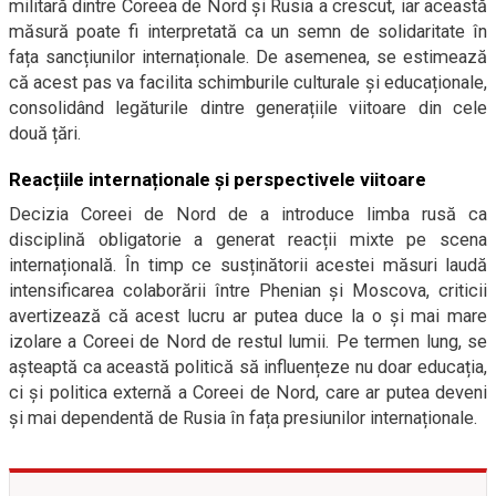
militară dintre Coreea de Nord și Rusia a crescut, iar această
măsură poate fi interpretată ca un semn de solidaritate în
fața sancțiunilor internaționale. De asemenea, se estimează
că acest pas va facilita schimburile culturale și educaționale,
consolidând legăturile dintre generațiile viitoare din cele
două țări.
Reacțiile internaționale și perspectivele viitoare
Decizia Coreei de Nord de a introduce limba rusă ca
disciplină obligatorie a generat reacții mixte pe scena
internațională. În timp ce susținătorii acestei măsuri laudă
intensificarea colaborării între Phenian și Moscova, criticii
avertizează că acest lucru ar putea duce la o și mai mare
izolare a Coreei de Nord de restul lumii. Pe termen lung, se
așteaptă ca această politică să influențeze nu doar educația,
ci și politica externă a Coreei de Nord, care ar putea deveni
și mai dependentă de Rusia în fața presiunilor internaționale.