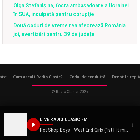
Olga Stefanîşina, fosta ambasadoare a Ucrainei
în SUA, inculpată pentru corupţie
Două coduri de vreme rea afectează România
joi, avertizări pentru 39 de județe
tate
Cum ascult Radio Clasic?
Codul de conduită
Drept la repli
© Radio Clasic, 2026
LIVE RADIO CLASIC FM
↓
Pet Shop Boys - West End Girls (1st Hit mix)