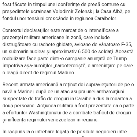
fost făcute în timpul unei conferinţe de presă comune cu
preşedintele ucrainean Volodimir Zelenski, la Casa Albă, pe
fondul unor tensiuni crescânde în regiunea Caraibelor.
Contextul declaraţiilor este marcat de o intensificare a
prezenţei militare americane în zonă, care include
distrugătoare cu rachete ghidate, avioane de vânătoare F-35,
un submarin nuclear şi aproximativ 6.500 de soldaţi. Această
mobilizare face parte dintr-o campanie anunţată de Trump
împotriva aşa-numiţilor „narcoterorişti”, o ameninţare pe care
o leagă direct de regimul Maduro.
Recent, armata americană a reţinut doi supravieţuitori de pe o
navă a Marinei, după ce un atac asupra unei ambarcaţiuni
suspectate de trafic de droguri în Caraibe a dus la moartea a
două persoane. Acţiunea militară a fost prezentată ca o parte
a eforturilor Washingtonului de a combate traficul de droguri
şi influenţa regimului venezuelean în regiune.
În răspuns la o întrebare legată de posibile negocieri între