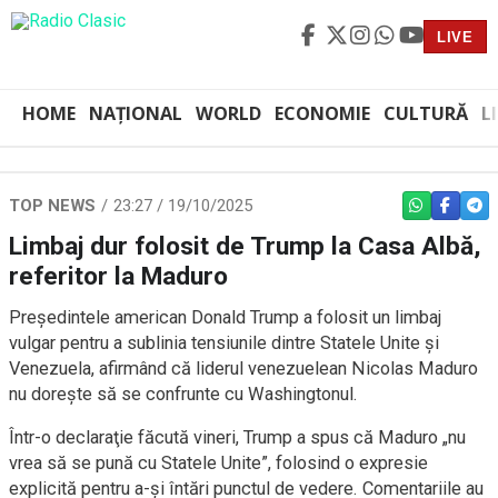
LIVE
HOME
NAȚIONAL
WORLD
ECONOMIE
CULTURĂ
L
TOP NEWS
23:27 / 19/10/2025
WHATSAPP
FACEBO
TEL
Limbaj dur folosit de Trump la Casa Albă,
referitor la Maduro
Preşedintele american Donald Trump a folosit un limbaj
vulgar pentru a sublinia tensiunile dintre Statele Unite şi
Venezuela, afirmând că liderul venezuelean Nicolas Maduro
nu doreşte să se confrunte cu Washingtonul.
Într-o declaraţie făcută vineri, Trump a spus că Maduro „nu
vrea să se pună cu Statele Unite”, folosind o expresie
explicită pentru a-şi întări punctul de vedere. Comentariile au