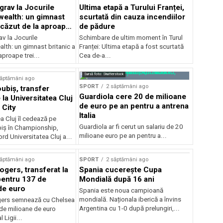
grav la Jocurile
Ultima etapă a Turului Franței,
alth: un gimnast
scurtată din cauza incendiilor
 căzut de la aproape
de pădure
v la Jocurile
Schimbare de ultim moment în Turul
h: un gimnast britanic a
Franței: Ultima etapă a fost scurtată
aproape trei...
Cea de-a...
Sursă foto: Shutterstock
săptămâni ago
SPORT
2 săptămâni ago
ubiș, transfer
Guardiola cere 20 de milioane
la Universitatea Cluj
de euro pe an pentru a antrena
 City
Italia
a Cluj îl cedează pe
Guardiola ar fi cerut un salariu de 20
iș în Championship,
milioane euro pe an pentru a...
ord Universitatea Cluj a...
săptămâni ago
SPORT
2 săptămâni ago
gers, transferat la
Spania cucerește Cupa
entru 137 de
Mondială după 16 ani
de euro
Spania este noua campioană
mondială. Naționala iberică a învins
ers semnează cu Chelsea
Argentina cu 1-0 după prelungiri,...
de milioane de euro
 Ligii...