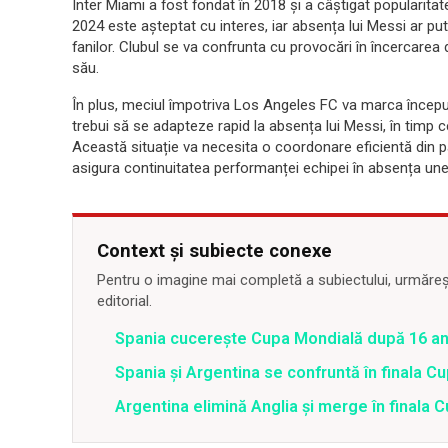
Inter Miami a fost fondat în 2018 și a câștigat popularitat
2024 este așteptat cu interes, iar absența lui Messi ar put
fanilor. Clubul se va confrunta cu provocări în încercarea 
său.
În plus, meciul împotriva Los Angeles FC va marca început
trebui să se adapteze rapid la absența lui Messi, în timp 
Această situație va necesita o coordonare eficientă din par
asigura continuitatea performanței echipei în absența unei
Context și subiecte conexe
Pentru o imagine mai completă a subiectului, urmărește
editorial.
Spania cucerește Cupa Mondială după 16 an
Spania și Argentina se confruntă în finala C
Argentina elimină Anglia și merge în finala 