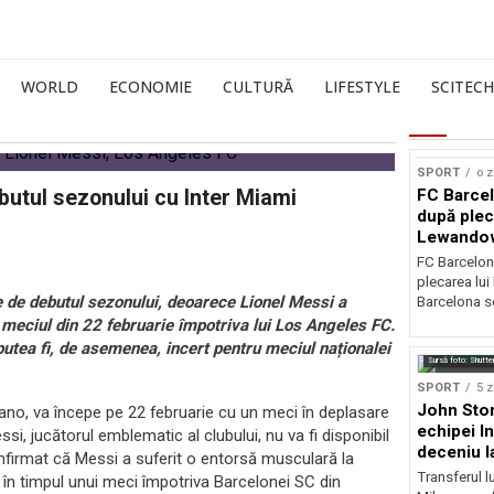
WORLD
ECONOMIE
CULTURĂ
LIFESTYLE
SCITECH
SPORT
o z
ebutul sezonului cu Inter Miami
FC Barcel
după plec
Lewando
FC Barcelon
plecarea lu
e de debutul sezonului, deoarece Lionel Messi a
Barcelona se
a meciul din 22 februarie împotriva lui Los Angeles FC.
 putea fi, de asemenea, incert pentru meciul naționalei
Sursă foto: Shutte
SPORT
5 z
John Ston
ano, va începe pe 22 februarie cu un meci în deplasare
echipei I
i, jucătorul emblematic al clubului, nu va fi disponibil
deceniu l
nfirmat că Messi a suferit o entorsă musculară la
Transferul l
 în timpul unui meci împotriva Barcelonei SC din