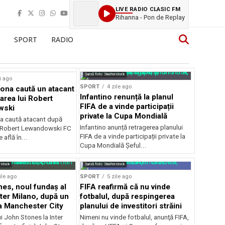
LIVE RADIO CLASIC FM
Rihanna - Pon de Replay
SPORT
RADIO
Sursă foto: Shutterstock
i ago
SPORT
4 zile ago
ona caută un atacant
Infantino renunță la planul
area lui Robert
FIFA de a vinde participații
wski
private la Cupa Mondială
a caută atacant după
Infantino anunță retragerea planului
i Robert Lewandowski FC
FIFA de a vinde participații private la
 află în...
Cupa Mondială Șeful...
rstock
Sursă foto: Shutterstock
ile ago
SPORT
5 zile ago
es, noul fundaș al
FIFA reafirmă că nu vinde
nter Milano, după un
fotbalul, după respingerea
a Manchester City
planului de investitori străini
ui John Stones la Inter
Nimeni nu vinde fotbalul, anunţă FIFA,