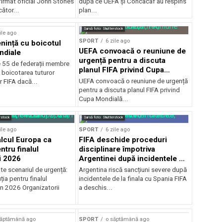
firmat oficial John Stones
după ce UEFA şi Concacaf au respins
cător...
plan...
Sursă foto: Shutterstock
ile ago
SPORT
6 zile ago
ință cu boicotul
UEFA convoacă o reuniune de
ndiale
urgență pentru a discuta
e 55 de federații membre
planul FIFA privind Cupa
 boicotarea tuturor
Mondială
UEFA convoacă o reuniune de urgență
r FIFA dacă...
pentru a discuta planul FIFA privind
Cupa Mondială...
rstock
Sursă foto: Shutterstock
ile ago
SPORT
6 zile ago
alcul Europa ca
FIFA deschide proceduri
ntru finalul
disciplinare împotriva
i 2026
Argentinei după incidentele de
la finala cu Spania
te scenariul de urgență:
Argentina riscă sancțiuni severe după
ția pentru finalul
incidentele de la finala cu Spania FIFA
in 2026 Organizatorii
a deschis...
săptămână ago
SPORT
o săptămână ago