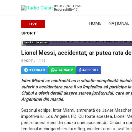
08.08.2026 | 11:54
Bucuresti
--°C
HOME
NAȚIONAL
SPORT
Sursă foto: Shutterstock
Lionel Messi, accidentat, ar putea rata d
SPORT
11:24
TELEGRAM
WHATSAPP
FACEBOOK
Inter Miami se confruntă cu o situație complicată înaint
suferit o accidentare care îl va împiedica să participe l
Clubul a oferit detalii despre starea jucătorului, care ar
Argentinei din martie.
Sezonul echipei Inter Miami, antrenată de Javier Mascher
împotriva lui Los Angeles FC. Cu toate acestea, Lionel Mess
pentru acest meci din cauza unei accidentări. Clubul a co
tendonul ischiogambierului stâng, incident care a avut loc