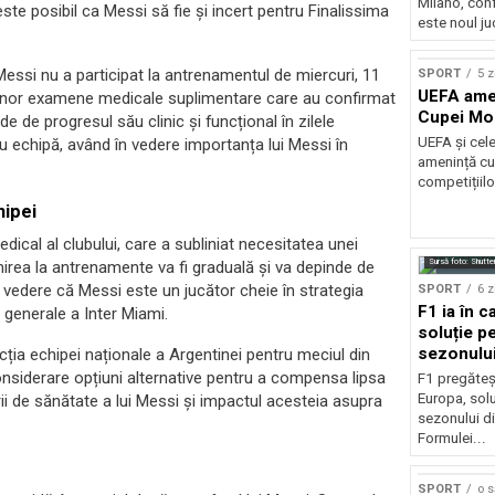
Milano, con
ste posibil ca Messi să fie și incert pentru Finalissima
este noul ju
Messi nu a participat la antrenamentul de miercuri, 11
SPORT
5 z
UEFA amen
s unor examene medicale suplimentare care au confirmat
Cupei Mo
e de progresul său clinic și funcțional în zilele
UEFA și cel
 echipă, având în vedere importanța lui Messi în
amenință cu
competițiilo
hipei
ical al clubului, care a subliniat necesitatea unei
Sursă foto: Shutte
enirea la antrenamente va fi graduală și va depinde de
 vedere că Messi este un jucător cheie în strategia
SPORT
6 z
F1 ia în c
 generale a Inter Miami.
soluție pe
sezonulu
ția echipei naționale a Argentinei pentru meciul din
onsiderare opțiuni alternative pentru a compensa lipsa
F1 pregăteș
Europa, solu
ării de sănătate a lui Messi și impactul acesteia asupra
sezonului d
Formulei...
SPORT
o 