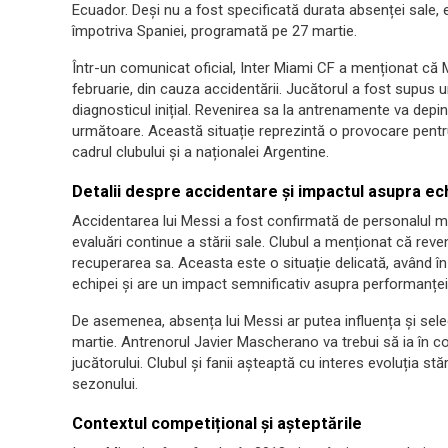
Ecuador. Deși nu a fost specificată durata absenței sale, e
împotriva Spaniei, programată pe 27 martie.
Într-un comunicat oficial, Inter Miami CF a menționat că 
februarie, din cauza accidentării. Jucătorul a fost supu
diagnosticul inițial. Revenirea sa la antrenamente va depind
următoare. Această situație reprezintă o provocare pentru
cadrul clubului și a naționalei Argentine.
Detalii despre accidentare și impactul asupra ec
Accidentarea lui Messi a fost confirmată de personalul med
evaluări continue a stării sale. Clubul a menționat că rev
recuperarea sa. Aceasta este o situație delicată, având în
echipei și are un impact semnificativ asupra performanței
De asemenea, absența lui Messi ar putea influența și selec
martie. Antrenorul Javier Mascherano va trebui să ia în c
jucătorului. Clubul și fanii așteaptă cu interes evoluția st
sezonului.
Contextul competițional și așteptările