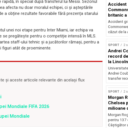
e rapidă, în special după transferul lui Messi. Sezonul
Accident 
ea afecta nu doar moralul echipei, ci și așteptările
Commonwe
de a obține rezultate favorabile fără prezența starului
britanic a
trei metri
Accident gra
Commonwealt
ul unei noi etape pentru Inter Miami, iar echipa va
căzut de la 
ce se pregătește pentru o competiție intensă în MLS.
tea staff-ului tehnic și a jucătorilor rămași, pentru a
SPORT
2 
 figuri atât de proeminente.
Andrei Co
record de 
la Lincoln
Universitate
Andrei Coub
transfer rec
 și aceste articole relevante din același flux
SPORT
2 
i
Morgan Ro
Chelsea p
upei Mondiale FIFA 2026
milioane 
Morgan Rog
Cupei Mondiale
pentru 137 
Câștigător al