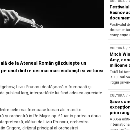
CULTURĂ
Festivalul
Râşnov a
documenta
premieră
Festivalul d
documentare
competiţie F
CULTURĂ
Mitch Win
Amy, cond
gală de la Ateneul Român găzduiește un
milioane 
pe unul dintre cei mai mari violoniști și virtuoși
litigiu pie
Tatăl lui A
la 1,1 milio
litigiu privin
rtgebow, Liviu Prunaru desfășoară o frumoasă și
 publicul larg, interpretările lui fiind adesea apreciate
CULTURĂ
Șase con
excepționa
dintre cele mai frumoase lucrari ale marelui
prim rang
 și orchestră în Re Major op. 61 iar în partea a doua
internați
A XX-a ediți
nterpretează, alături de Liviu Prunaru, orchestra
orchestra
Internaționa
Grigore, dirijorul principal al orchestrei.
prestigiu
avea loc în 