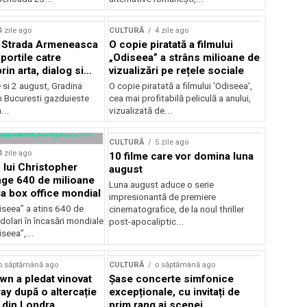
lui Enescu 2026
4 zile ago
CULTURĂ
4 zile ago
l Strada Armeneasca
O copie piratată a filmului
portile catre
„Odiseea” a strâns milioane de
in arta, dialog si
vizualizări pe rețele sociale
, intre 31 iulie si 2
ie si 2 august, Gradina
O copie piratată a filmului 'Odiseea',
a Gradina Botanica din
n Bucuresti gazduieste
cea mai profitabilă peliculă a anului,
...
vizualizată de...
CULTURĂ
5 zile ago
4 zile ago
10 filme care vor domina luna
 lui Christopher
august
nge 640 de milioane
Luna august aduce o serie
la box office mondial
impresionantă de premiere
iseea” a atins 640 de
cinematografice, de la noul thriller
dolari în încasări mondiale
post-apocaliptic...
iseea”,...
o săptămână ago
CULTURĂ
o săptămână ago
wn a pledat vinovat
Șase concerte simfonice
ay după o altercație
excepționale, cu invitați de
b din Londra
prim rang ai scenei