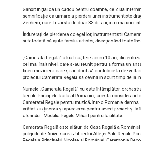
Gândit inițial ca un cadou pentru doamne, de Ziua Internați
semnificație ca urmare a pierderii unei instrumentiste drag
Zecheru, care la vârsta de doar 33 de ani, în urma unei întâ
Îndurerați de pierderea colegei lor, instrumentiștii Cam
și totodată să ajute familia artistei, direcționând toate în
„Camerata Regală” a luat naștere acum 10 ani, din entuzi
cel mai înalt nivel, care s-au reunit pentru a forma un an
tineri muzicieni, care și-au dorit să contribuie la dezvol
proiectul Camerata Regală să devină în scurt timp de la în
Numele „Camerata Regală” nu este întâmplător, orchestra d
Regale Principele Radu al României, acesta considerând că
Cameratei Regale pentru muzică, într-o Românie demnă, r
arătat susținerea și aprecierea pentru acest proiect și la 
oferindu-i Medalia Regele Mihai I pentru loialitate.
Camerata Regală este alături de Casa Regală a României
prilejuite de Aniversarea Jubileului Alteței Sale Regale Pri
Regală a Principelui Nicolae al României, Ceremonia Decora