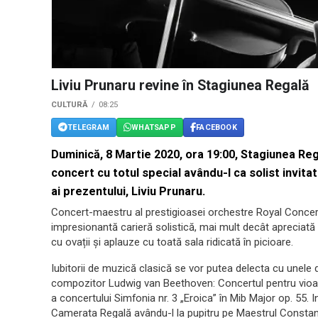
Liviu Prunaru revine în Stagiunea Regală
CULTURĂ
08:25
TELEGRAM
WHATSAPP
FACEBOOK
Duminică, 8 Martie 2020, ora 19:00, Stagiunea Re
concert cu totul special avându-l ca solist invitat 
ai prezentului, Liviu Prunaru.
Concert-maestru al prestigioasei orchestre Royal Conce
impresionantă carieră solistică, mai mult decât apreciată de
cu ovații și aplauze cu toată sala ridicată în picioare.
Iubitorii de muzică clasică se vor putea delecta cu unele 
compozitor Ludwig van Beethoven: Concertul pentru vioară
a concertului Simfonia nr. 3 „Eroica” în Mib Major op. 55. I
Camerata Regală avându-l la pupitru pe Maestrul Constantin 