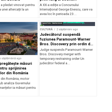
internaționale și ansambluri
 a pledat vinovat pentru
A XX-a ediție a Concursului
orchestrale românești de
 unei altercații la un
Internațional George Enescu, care va
prestigiu, în programul
avea loc în perioada 23...
Concursului Enescu 2026
Sursă foto: Shutterstock
CULTURĂ
2 săptămâni ago
Judecătorul suspendă
fuziunea Paramount-Warner
Bros. Discovery prin ordin de
restricție temporară
Judge suspends Paramount-Warner
Bros. Discovery merger with
o săptămână ago
temporary restraining order Un
pregătește măsuri
judecător federal a...
ntru sprijinirea
ilor din România
e din România, motor
b analiza Guvernului
inanțelor ia măsuri pentru