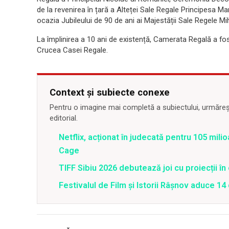
de la revenirea în țară a Alteței Sale Regale Principesa M
ocazia Jubileului de 90 de ani ai Majestății Sale Regele Mi
La împlinirea a 10 ani de existență, Camerata Regală a f
Crucea Casei Regale.
Context și subiecte conexe
Pentru o imagine mai completă a subiectului, urmărește
editorial.
Netflix, acționat în judecată pentru 105 milio
Cage
TIFF Sibiu 2026 debutează joi cu proiecții în 
Festivalul de Film şi Istorii Râşnov aduce 1