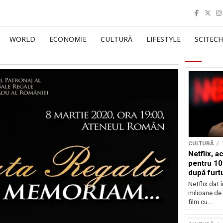
WORLD
ECONOMIE
CULTURĂ
LIFESTYLE
SCITECH
CULTURĂ
Netflix, a
pentru 10
după furtu
Nicolas 
Netflix dat 
milioane de 
film cu...