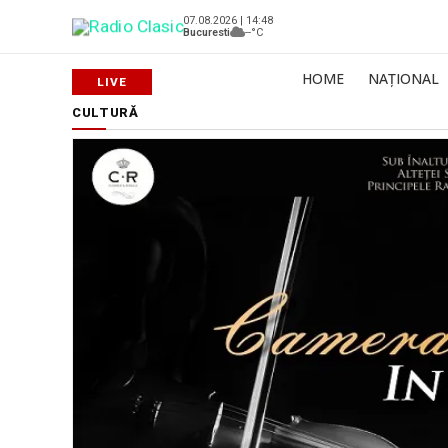
07.08.2026 | 14:48
Bucuresti
--°C
HOME
NAȚIONAL
CULTURĂ