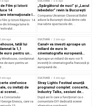
o zi ago
CULTURĂ
o zi ago
 de Film şi Istorii
„Spărgătorul de nuci” și „Lacul
duce 14
lebedelor” revin la București
re internaţionale în
Compania Ukrainian Classical Ballet
aduce la București două dintre cele
e Film şi Istorii Râşnov: 14
mai iubite spectacole din...
 din întreaga lume în
estivalul...
2 zile ago
CULTURĂ
2 zile ago
ehouse, tatăl lui
Canal+ va investi aproape un
amnat la 1,1
miliard de euro în
de euro pentru un
cinematografia europeană
rdut
până în 2032
my Winehouse, condamnat
Aproape un miliard de euro vor fi
ane de euro pentru un
investiți în cinematografia franceză și
d...
europeană de...
4 zile ago
CULTURĂ
4 zile ago
certe simfonice
Stray Lights Festival anunță
le, cu invitați de
programul complet: concerte,
 ai scenei
Industry Talks, sesiuni de
onale și ansambluri
audiție și noi opțiuni de
e a Concursului
După ani în care a funcționat ca o
le românești de
participare pentru public
l George Enescu, care va
comunitate DIY dedicată scenei
, în programul
perioada 23...
alternative românești,...