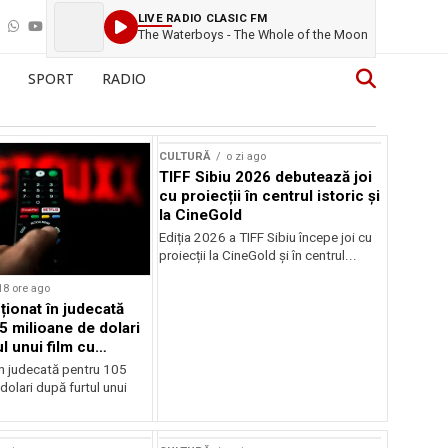
LIVE RADIO CLASIC FM
The Waterboys - The Whole of the Moon
SPORT
RADIO
CULTURĂ
o zi ago
TIFF Sibiu 2026 debutează joi
cu proiecții în centrul istoric și
la CineGold
Ediția 2026 a TIFF Sibiu începe joi cu
proiecții la CineGold și în centrul...
18 ore ago
cționat în judecată
5 milioane de dolari
l unui film cu
Cage
în judecată pentru 105
dolari după furtul unui