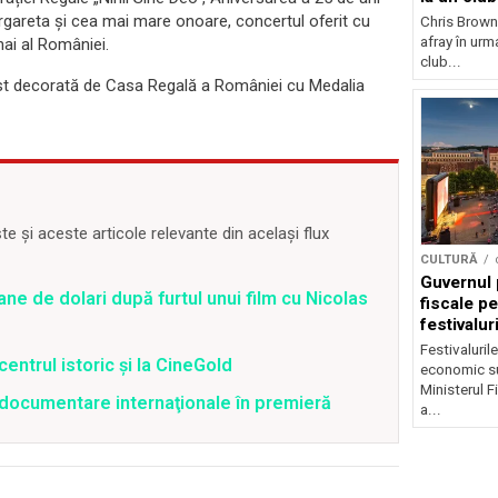
argareta și cea mai mare onoare, concertul oferit cu
Chris Brown
afray în urma
hai al României.
club...
ost decorată de Casa Regală a României cu Medalia
 și aceste articole relevante din același flux
CULTURĂ
Guvernul 
ane de dolari după furtul unui film cu Nicolas
fiscale pe
festivalur
Festivaluril
centrul istoric și la CineGold
economic su
Ministerul F
4 documentare internaţionale în premieră
a...