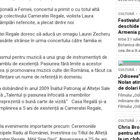
Concursu
onală a Femeii, concertul a primit o cu totul altă
CULTURĂ
i colectivului Cameratei Regale, violista Laura
Festivalu
mplări nefericite, a plecat dintre noi.
deschide 
Armenia pr
eratei Regale doresc să aducă un omagiu Laurei Zecheru
patrimoniu
Intre 31 iul
casările strânse în urma concertului către familia ei.
august, l
Botanica di
Bucuresti
cea de-a X-a
asmul pentru muzică a unui grup de instrumentiști de
samblu de excelență. Pasiunea fără limite a acestor
tarea și promovarea muzicii culte din România, a făcut ca
CULTURĂ
„Odiseea”
ființare un nume de referință în domeniu.
Nolan ati
de dolari 
obândind în anul 2009 Înaltul Patronaj al Alteței Sale
 ,,Talentul şi pasiunea înfocată a membrilor
Filmului „Od
milioane de 
eprezintă o bună carte de vizită.” Casa Regală și-a
Filmului „Od
împlinirea a 5 ani de existență ai Cameratei Regale,
CULTURĂ
 la evenimente importante precum: Ceremoniile
Chris Bro
ncipele Radu al României, Investirea cu Titlul de Alteță
pentru afr
la un clu
ției Regale „Nihil Sine Deo”, Aniversarea a 25 de ani