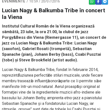
EVENIMENTE
10:59 / 20/07/2016
WHATSAPP
FACEBO
TEL
Lucian Nagy & Balkumba Tribe în concert
la Viena
Institutul Cultural Român de la Viena organizează
sâmbătă, 23 iulie, la ora 21.00, la clubul de jazz
Porgy&Bess din Viena (Riemergasse 11), un concert de
jazz cu Lucian Nagy & Balkumba Tribe: Lucian Nagy
(saxofon), Gabriel Rosati (trompetă), Sebastian
Spanache (pian), Johann Berby (bass), Csabi Pusztai
(tobe) şi Steve Brookfield (artist audio).
Lucian Nagy & Balkumba Tribe, fondat în februarie 2014,
reprezintӑ fuziunea perfectӑ de stiluri muzicale, unde fiecare
membru traseazӑ o influenţӑ sonorӑ aparte ce îi permite sӑ se
manifeste într-un mod natural. Aerul proaspӑt şi original al
formaţiei vine de la ingredientele muzicii afro-indiene ale
bassului lui Johann Berby, amprenta etno-jazz a pianistului
Sebastian Spanache şi a fondatorului Lucian Nagy, iar
ritmurile „groove" sunt date de tobele lui Csabi Pusztai şi