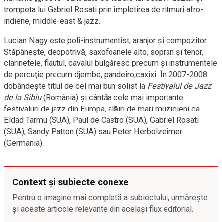
trompeta lui Gabriel Rosati prin împletirea de ritmuri afro-
indiene, middle-east & jazz.
Lucian Nagy este poli-instrumentist, aranjor şi compozitor.
Stăpâneşte, deopotrivă, saxofoanele alto, sopran şi tenor,
clarinetele, flautul, cavalul bulgăresc precum şi instrumentele
de percuţie precum djembe, pandeiro,caxixi. În 2007-2008
dobândeşte titlul de cel mai bun solist la
Festivalul de Jazz
de la Sibiu
(România) şi cântӑ la cele mai importante
festivaluri de jazz din Europa, alӑturi de mari muzicieni ca
Eldad Tarmu (SUA), Paul de Castro (SUA), Gabriel Rosati
(SUA), Sandy Patton (SUA) sau Peter Herbolzeimer
(Germania).
Context și subiecte conexe
Pentru o imagine mai completă a subiectului, urmărește
și aceste articole relevante din același flux editorial.